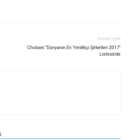
Sonraki İçerik
Chobani “Dünyanın En Yenilikçi Şirketleri 2017”
Listesinde
İ