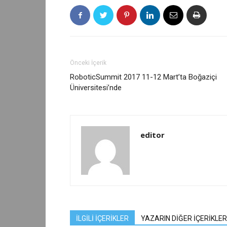
Önceki İçerik
RoboticSummit 2017 11-12 Mart’ta Boğaziçi
Üniversitesi’nde
editor
İLGİLİ İÇERİKLER
YAZARIN DİĞER İÇERİKLER