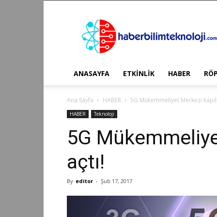
Haber
Bilim
Teknoloji
ANASAYFA
ETKİNLİK
HABER
RÖ
Ana Sayfa
HABER
5G Mükemmeliyet Merkezi kapılar
HABER
Teknoloji
5G Mükemmeliyet
açtı!
By
editor
-
Şub 17, 2017