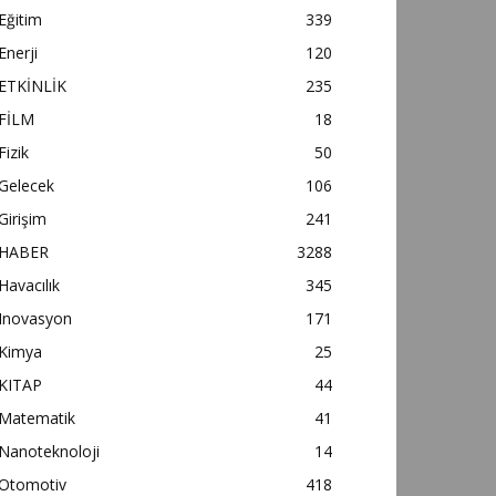
Eğitim
339
Enerji
120
ETKİNLİK
235
FİLM
18
Fizik
50
Gelecek
106
Girişim
241
HABER
3288
Havacılık
345
Inovasyon
171
Kimya
25
KITAP
44
Matematik
41
Nanoteknoloji
14
Otomotiv
418