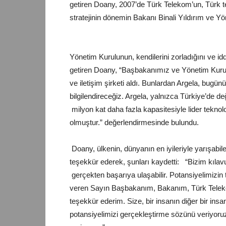
getiren Doany, 2007’de Türk Telekom’un, Türk tek
stratejinin dönemin Bakanı Binali Yıldırım ve 
Yönetim Kurulunun, kendilerini zorladığını ve idd
getiren Doany, “Başbakanımız ve Yönetim Kurulu
ve iletişim şirketi aldı. Bunlardan Argela, bugünün
bilgilendireceğiz. Argela, yalnızca Türkiye’de d
milyon kat daha fazla kapasitesiyle lider teknolo
olmuştur.” değerlendirmesinde bulundu.
Doany, ülkenin, dünyanın en iyileriyle yarışabi
teşekkür ederek, şunları kaydetti: “Bizim kılav
gerçekten başarıya ulaşabilir. Potansiyelimizin
veren Sayın Başbakanım, Bakanım, Türk Teleko
teşekkür ederim. Size, bir insanın diğer bir ins
potansiyelimizi gerçekleştirme sözünü veriyoruz. 