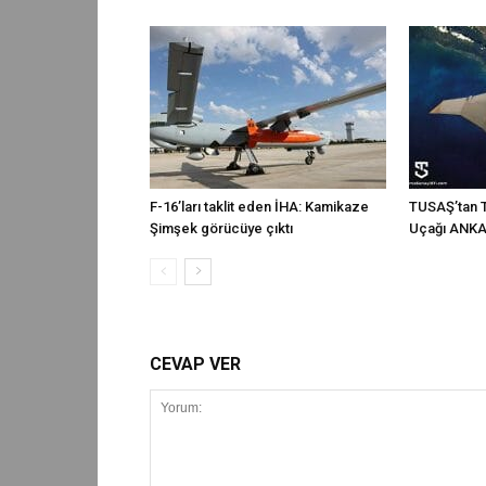
F-16’ları taklit eden İHA: Kamikaze
TUSAŞ’tan T
Şimşek görücüye çıktı
Uçağı ANKA-
CEVAP VER