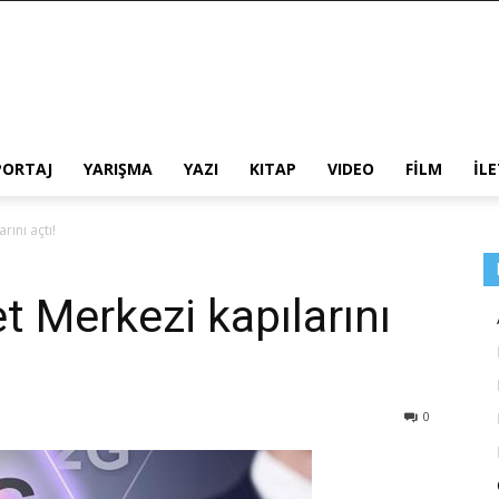
PORTAJ
YARIŞMA
YAZI
KITAP
VIDEO
FİLM
İL
ını açtı!
 Merkezi kapılarını
0