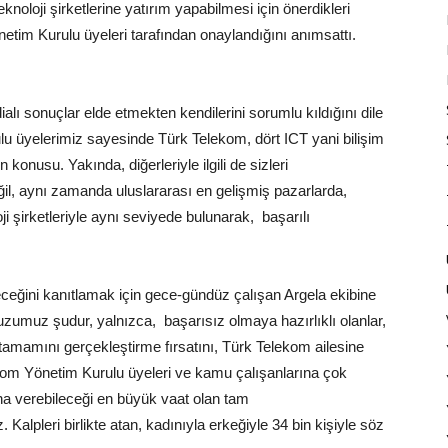
noloji şirketlerine yatırım yapabilmesi için önerdikleri
Yönetim Kurulu üyeleri tarafından onaylandığını anımsattı.
ialı sonuçlar elde etmekten kendilerini sorumlu kıldığını dile
 üyelerimiz sayesinde Türk Telekom, dört ICT yani bilişim
 konusu. Yakında, diğerleriyle ilgili de sizleri
eğil, aynı zamanda uluslararası en gelişmiş pazarlarda,
ji şirketleriyle aynı seviyede bulunarak, başarılı
leceğini kanıtlamak için gece-gündüz çalışan Argela ekibine
uzumuz şudur, yalnızca, başarısız olmaya hazırlıklı olanlar,
 tamamını gerçekleştirme fırsatını, Türk Telekom ailesine
m Yönetim Kurulu üyeleri ve kamu çalışanlarına çok
ana verebileceği en büyük vaat olan tam
Kalpleri birlikte atan, kadınıyla erkeğiyle 34 bin kişiyle söz