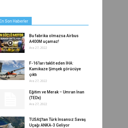
En Son Haberler
Bu fabrika olmazsa Airbus
A400M uçamaz!
Ara 27, 2022
F-16’ları taklit eden İHA:
Kamikaze Şimşek görücüye
çıktı
Ara 27, 2022
Eğitim ve Merak – Umran İnan
(TEDx)
Ara 27, 2022
TUSAŞ’tan Türk İnsansız Savaş
Uçağı ANKA-3 Geliyor