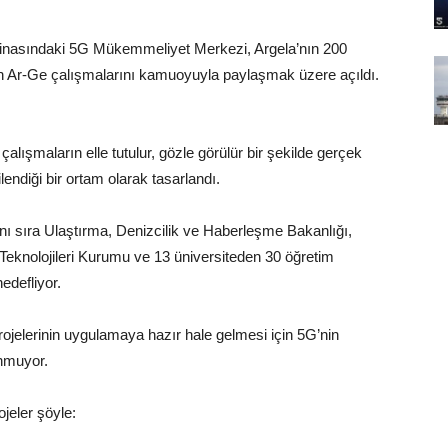
inasındaki 5G Mükemmeliyet Merkezi, Argela’nın 200
den Ar-Ge çalışmalarını kamuoyuyla paylaşmak üzere açıldı.
çalışmaların elle tutulur, gözle görülür bir şekilde gerçek
 sergilendiği bir ortam olarak tasarlandı.
anı sıra Ulaştırma, Denizcilik ve Haberleşme Bakanlığı,
 Teknolojileri Kurumu ve 13 üniversiteden 30 öğretim
tmeyi hedefliyor.
rojelerinin uygulamaya hazır hale gelmesi için 5G’nin
i de bulunmuyor.
an projeler şöyle: