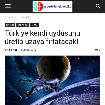
Ana Sayfa
HABER
HABER
Teknoloji
Uzay
Türkiye kendi uydusunu
üretip uzaya fırlatacak!
By
editor
-
Şub 23, 2017
0