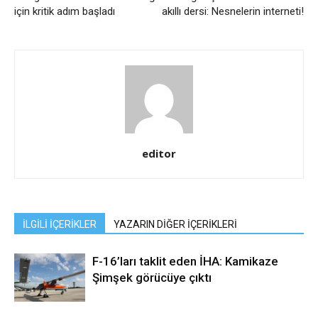
için kritik adım başladı
akıllı dersi: Nesnelerin interneti!
editor
İLGİLİ İÇERİKLER
YAZARIN DİĞER İÇERİKLERİ
F-16’ları taklit eden İHA: Kamikaze
Şimşek görücüye çıktı