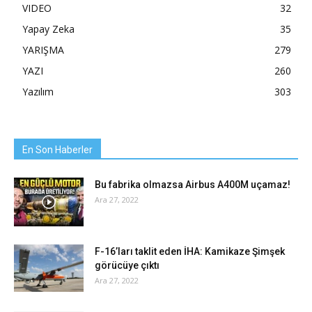
VIDEO
32
Yapay Zeka
35
YARIŞMA
279
YAZI
260
Yazılım
303
En Son Haberler
Bu fabrika olmazsa Airbus A400M uçamaz!
Ara 27, 2022
F-16’ları taklit eden İHA: Kamikaze Şimşek
görücüye çıktı
Ara 27, 2022