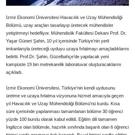
İzmir Ekonomi Üniversitesi Havacılık ve Uzay Mühendisliği
Bölümü, uzay araçları tasarlayıp üretecek mühendisler
yetiştirmeyi hedefliyor. Mühendislik Fakültesi Dekanı Prof. Dr.
Yaşar Güneri Şahin, 10 yıl içerisinde Türkiye’nin yerli
imkanlarıyla üreteceği uyduyu uzaya fırlatmayı amaçladıklarını
belirtti. Prof.Dr. Şahin, Güzelbahçe’de yapılacak yeni
kampüste 19 bin metrekarelik laboratuvar oluşturacaklarını
açıkladı.
İzmir Ekonomi Üniversitesi, Türkiye’nin kendi uydusunu
üretme ve uzaya fırlatma vizyonuna hizmet amacıyla geçen
yıl Havacılık ve Uzay Mühendisliği Bölümü’nü kurdu. Kısa
süre içerisinde yapılanması tamamlanan bölüme 30 öğrenci
yüzde 100 burslu olarak kabul edildi. Eğitim dili tamamen
İngilizce olan bölümde, hazırlık sınıfında başarılı olan 6 öğrenci
birinci sınıfa geçmeye hak kazandı. Bu yıl birinci sınıfta eğitim