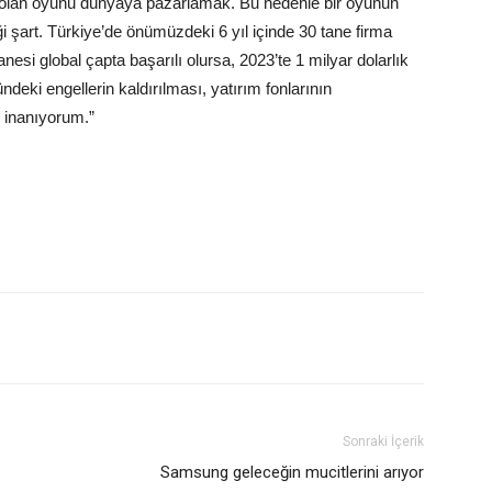
mli olan oyunu dünyaya pazarlamak. Bu nedenle bir oyunun
i şart. Türkiye’de önümüzdeki 6 yıl içinde 30 tane firma
tanesi global çapta başarılı olursa, 2023’te 1 milyar dolarlık
ndeki engellerin kaldırılması, yatırım fonlarının
e inanıyorum.”
Sonraki İçerik
Samsung geleceğin mucitlerini arıyor