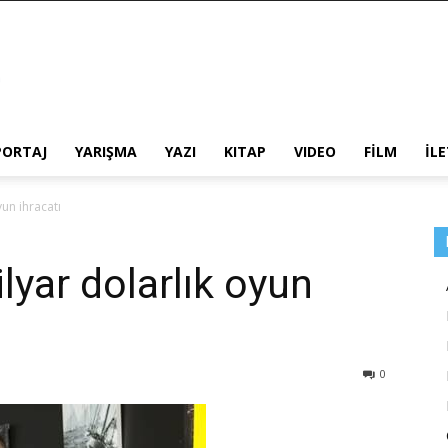
PORTAJ
YARIŞMA
YAZI
KITAP
VIDEO
FİLM
İL
yun ihracatı
lyar dolarlık oyun
0