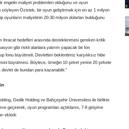
k engelin maliyet problemleri olduğunu ve oyun
nu söyleyen Özistek, bir oyun geliştirmek için en az 1 milyon
ip oyunların maliyetinin 20-30 milyon dolarları bulduğunu
im ihracat hedefleri arasında desteklenmesi gereken kritik
syon gibi riskli alanlara yatırım yapacak bir fon
up fonu büyütmeli. Devletten beklentimiz karşılıksız hibe
esini büyütmesi. Böylece, örneğin 10 şirket yerine 20 şirkete
a, devlet de bundan para kazanabilir.”
ün
ding, Gedik Holding ve Bahçeşehir Üniversitesi ile birlikte
leve geçirerek, oyun programları açtıklarını, 7-8 girişime
rı ekledi: