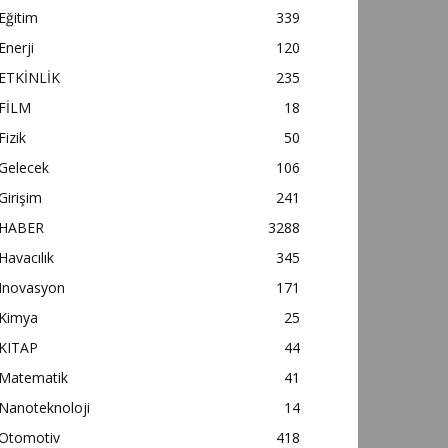
Eğitim
339
Enerji
120
ETKİNLİK
235
FİLM
18
Fizik
50
Gelecek
106
Girişim
241
HABER
3288
Havacılık
345
Inovasyon
171
Kimya
25
KITAP
44
Matematik
41
Nanoteknoloji
14
Otomotiv
418