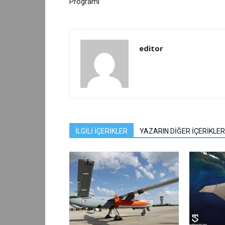
Programı
editor
İLGİLİ İÇERİKLER
YAZARIN DİĞER İÇERİKLER