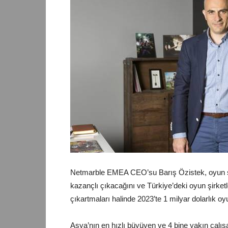
Netmarble EMEA CEO’su Barış Özistek, oyun se
kazançlı çıkacağını ve Türkiye’deki oyun şirketl
çıkartmaları halinde 2023’te 1 milyar dolarlık o
Asya’nın en hızlı büyüyen ve 4 bine yakın çalı