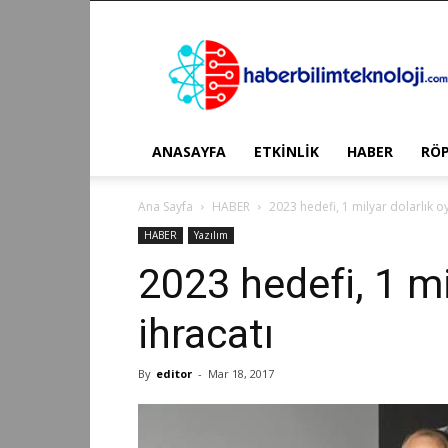
Haber
Bilim
Teknoloji
ANASAYFA
ETKİNLİK
HABER
RÖ
Ana Sayfa
HABER
2023 hedefi, 1 milyar dolarlık o
HABER
Yazılım
2023 hedefi, 1 mi
ihracatı
By
editor
-
Mar 18, 2017