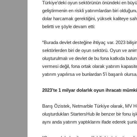
Türkiye’deki oyun sektörünün önündeki en büyü
geliştirmenin en riskli yatırımlardan biri olduğu
dolar harcamak gerektiğini, yüksek kaliteye sah
belirtti ve şöyle devam etti:
“Burada devlet desteğine ihtiyaç var. 2023 biliş
sektörlerden biri de oyun sektörü. Oyun ve anima
oluşturulmalı ve devlet de bu fona katkıda bulun
vermesi değil, fona ortak olarak yatırım kapasit
yatırım yapılırsa ve bunlardan 5’i başarılı olurs
2023’te 1 milyar dolarlık oyun ihracatı mümk
Barış Özistek, Netmarble Türkiye olarak, MV Hol
oluşturdukları StartersHub ile benzer bir fonu iş
aynı anda yatırım yaptıklarını ifade ederek şunla