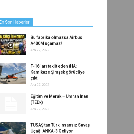
En Son Haberler
Bu fabrika olmazsa Airbus
A400M uçamaz!
Ara 27, 2022
F-16’ları taklit eden İHA:
Kamikaze Şimşek görücüye
çıktı
Ara 27, 2022
Eğitim ve Merak – Umran İnan
(TEDx)
Ara 27, 2022
TUSAŞ’tan Türk İnsansız Savaş
Uçağı ANKA-3 Geliyor