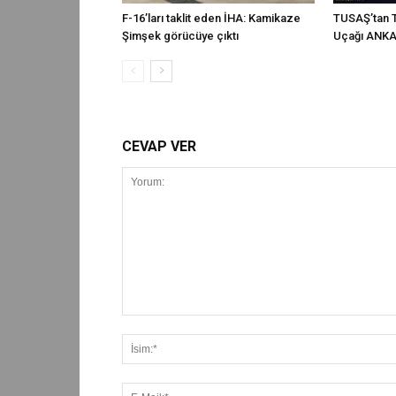
F-16’ları taklit eden İHA: Kamikaze
TUSAŞ’tan T
Şimşek görücüye çıktı
Uçağı ANKA-
CEVAP VER