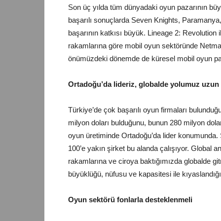
Son üç yılda tüm dünyadaki oyun pazarının büyüm
başarılı sonuçlarda Seven Knights, Paramanya, 
başarının katkısı büyük. Lineage 2: Revolution il
rakamlarına göre mobil oyun sektöründe Netmarb
önümüzdeki dönemde de küresel mobil oyun paza
Ortadoğu’da lideriz, globalde yolumuz uzun
Türkiye’de çok başarılı oyun firmaları bulunduğ
milyon doları bulduğunu, bunun 280 milyon dolar
oyun üretiminde Ortadoğu’da lider konumunda. So
100’e yakın şirket bu alanda çalışıyor. Global 
rakamlarına ve ciroya baktığımızda globalde g
büyüklüğü, nüfusu ve kapasitesi ile kıyaslandığ
Oyun sektörü fonlarla desteklenmeli