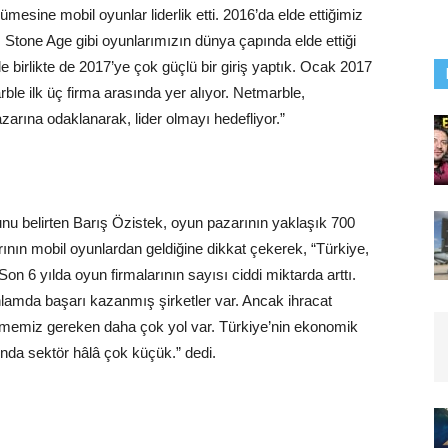
esine mobil oyunlar liderlik etti. 2016’da elde ettiğimiz
Stone Age gibi oyunlarımızın dünya çapında elde ettiği
e birlikte de 2017’ye çok güçlü bir giriş yaptık. Ocak 2017
le ilk üç firma arasında yer alıyor. Netmarble,
rına odaklanarak, lider olmayı hedefliyor.”
unu belirten Barış Özistek, oyun pazarının yaklaşık 700
ının mobil oyunlardan geldiğine dikkat çekerek, “Türkiye,
n 6 yılda oyun firmalarının sayısı ciddi miktarda arttı.
anlamda başarı kazanmış şirketler var. Ancak ihracat
itmemiz gereken daha çok yol var. Türkiye’nin ekonomik
ında sektör hâlâ çok küçük.” dedi.