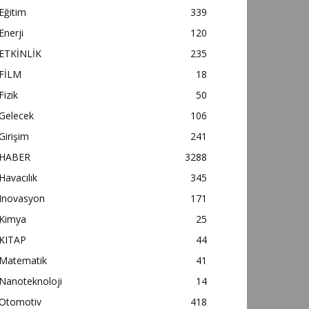
Eğitim
339
Enerji
120
ETKİNLİK
235
FİLM
18
Fizik
50
Gelecek
106
Girişim
241
HABER
3288
Havacılık
345
Inovasyon
171
Kimya
25
KITAP
44
Matematik
41
Nanoteknoloji
14
Otomotiv
418