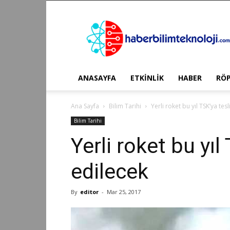
Haber
Bilim
Teknoloji
ANASAYFA
ETKİNLİK
HABER
RÖ
Ana Sayfa
Bilim Tarihi
Yerli roket bu yıl TSK’ya tes
Bilim Tarihi
Yerli roket bu yıl
edilecek
By
editor
-
Mar 25, 2017