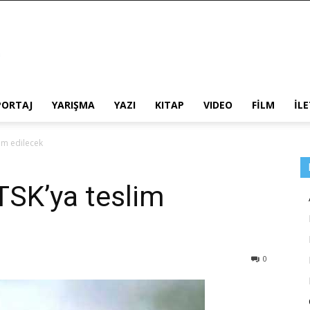
PORTAJ
YARIŞMA
YAZI
KITAP
VIDEO
FİLM
İL
lim edilecek
 TSK’ya teslim
0