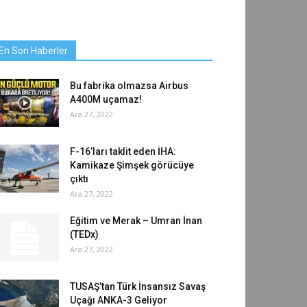
En Son Haberler
Bu fabrika olmazsa Airbus
A400M uçamaz!
Ara 27, 2022
F-16’ları taklit eden İHA:
Kamikaze Şimşek görücüye
çıktı
Ara 27, 2022
Eğitim ve Merak – Umran İnan
(TEDx)
Ara 27, 2022
TUSAŞ’tan Türk İnsansız Savaş
Uçağı ANKA-3 Geliyor