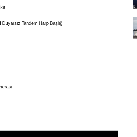
kıt
kili Duyarsız Tandem Harp Başlığı
merası