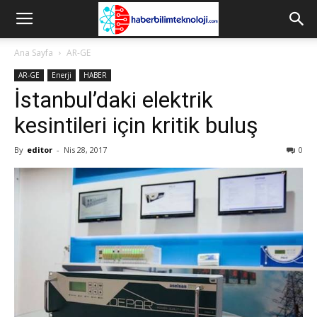
Ana Sayfa
AR-GE
AR-GE
Enerji
HABER
İstanbul’daki elektrik
kesintileri için kritik buluş
By
editor
-
Nis 28, 2017
0