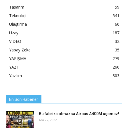
Tasarım
59
Teknoloji
541
Ulaştırma
60
Uzay
187
VIDEO
32
Yapay Zeka
35
YARIŞMA
279
YAZI
260
Yazılım
303
En Son Haberler
Bu fabrika olmazsa Airbus A400M uçamaz!
Ara 27, 2022