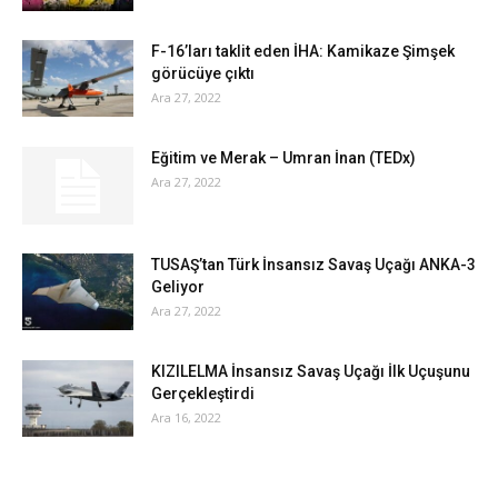
F-16’ları taklit eden İHA: Kamikaze Şimşek
görücüye çıktı
Ara 27, 2022
Eğitim ve Merak – Umran İnan (TEDx)
Ara 27, 2022
TUSAŞ’tan Türk İnsansız Savaş Uçağı ANKA-3
Geliyor
Ara 27, 2022
KIZILELMA İnsansız Savaş Uçağı İlk Uçuşunu
Gerçekleştirdi
Ara 16, 2022