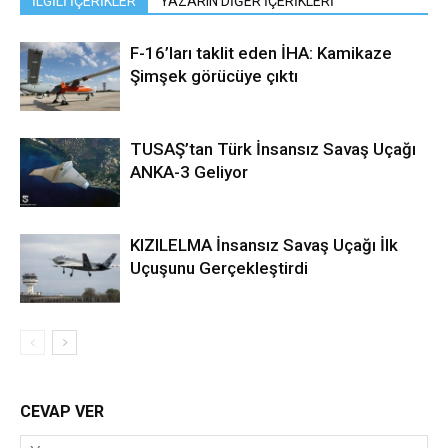
İLGİLİ İÇERİKLER
YAZARIN DİĞER İÇERİKLERİ
F-16’ları taklit eden İHA: Kamikaze
Şimşek görücüye çıktı
TUSAŞ’tan Türk İnsansız Savaş Uçağı
ANKA-3 Geliyor
KIZILELMA İnsansız Savaş Uçağı İlk
Uçuşunu Gerçekleştirdi
CEVAP VER