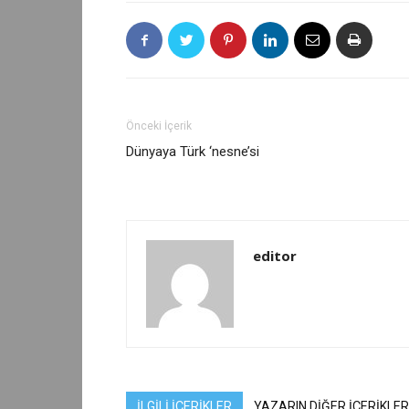
Önceki İçerik
Dünyaya Türk ‘nesne’si
editor
İLGİLİ İÇERİKLER
YAZARIN DİĞER İÇERİKLER