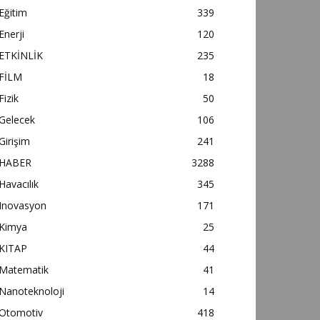
Eğitim
339
Enerji
120
ETKİNLİK
235
FİLM
18
Fizik
50
Gelecek
106
Girişim
241
HABER
3288
Havacılık
345
Inovasyon
171
Kimya
25
KITAP
44
Matematik
41
Nanoteknoloji
14
Otomotiv
418