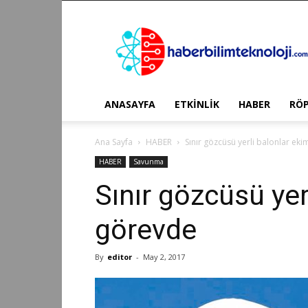
Haber
Bilim
Teknoloji
ANASAYFA
ETKİNLİK
HABER
RÖ
Ana Sayfa
HABER
Sınır gözcüsü yerli balonlar ek
HABER
Savunma
Sınır gözcüsü yer
görevde
By
editor
-
May 2, 2017