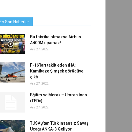
En Son Haberler
Bu fabrika olmazsa Airbus
A400M uçamaz!
Ara 27, 2022
F-16’ları taklit eden İHA:
Kamikaze Şimşek görücüye
çıktı
Ara 27, 2022
Eğitim ve Merak – Umran İnan
(TEDx)
Ara 27, 2022
TUSAŞ’tan Türk İnsansız Savaş
Uçağı ANKA-3 Geliyor