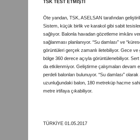
TSK TEST ETMİŞTİ
Öte yandan, TSK, ASELSAN tarafından geliştirile
Sistem, küçük birlik ve karakol gibi sabit tesi
sağlıyor. Balonla havadan gözetleme imkânı veren
sağlanması planlanıyor. “Su damlası” ve “küresel
görüntüleri gerçek zamanlı iletebiliyor. Gece v
bölge 360 derece açıyla görüntülenebiliyor. Sert 
da etkilenmiyor. Geliştirme çalışmaları devam e
perdeli balonları bulunuyor. “Su damlası” olarak a
uzunluğundaki balon, 180 metreküp hacme sahip
metre irtifaya çıkabiliyor.
TÜRKİYE 01.05.2017