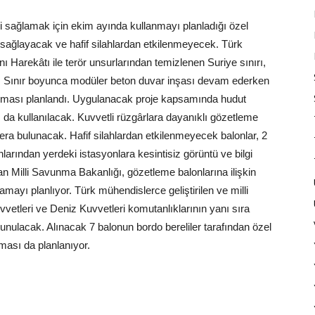
ini sağlamak için ekim ayında kullanmayı planladığı özel
şı sağlayacak ve hafif silahlardan etkilenmeyecek. Türk
nı Harekâtı ile terör unsurlarından temizlenen Suriye sınırı,
ildi. Sınır boyunca modüler beton duvar inşası devam ederken
tılması planlandı. Uygulanacak proje kapsamında hudut
da kullanılacak. Kuvvetli rüzgârlara dayanıklı gözetleme
ra bulunacak. Hafif silahlardan etkilenmeyecek balonlar, 2
arından yerdeki istasyonlara kesintisiz görüntü ve bilgi
yan Milli Savunma Bakanlığı, gözetleme balonlarına ilişkin
ayı planlıyor. Türk mühendislerce geliştirilen ve milli
vvetleri ve Deniz Kuvvetleri komutanlıklarının yanı sıra
nulacak. Alınacak 7 balonun bordo bereliler tarafından özel
ması da planlanıyor.