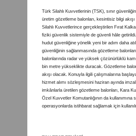
Türk Silahlı Kuvvetlerinin (TSK), sınır güvenliğ
üretim gözetleme balonları, kesintisiz bilgi akı
Silahlı Kuvvetlerince gerçekleştirilen Fırat Kalka
fiziki güvenlik sistemiyle de güvenli hâle getir
hudut güvenliğine yönelik yeni bir adım daha a
güvenliğinin sağlanmasında gözetleme balonları 
balonlarında radar ve yüksek çözünürlüklü kame
bin metre yükseklikte duracak. Gözetleme balonl
akışı olacak. Konuyla ilgili çalışmalarına başla
hizmet alımı sözleşmesini haziran ayında imzalam
imkânlarla üretilen gözetleme balonları, Kara Ku
Özel Kuvvetler Komutanlığının da kullanımına su
operasyonlarda istihbarat sağlamak için kullanıl