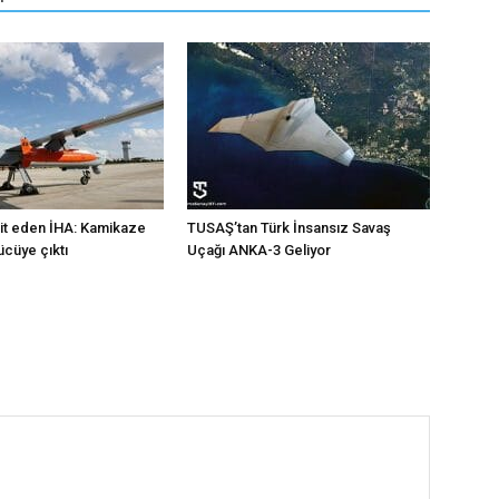
klit eden İHA: Kamikaze
TUSAŞ’tan Türk İnsansız Savaş
cüye çıktı
Uçağı ANKA-3 Geliyor