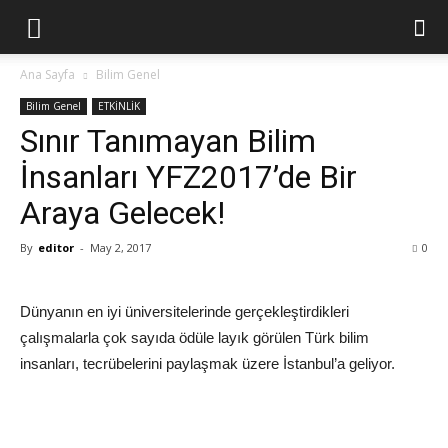
Ana Sayfa
Bilim Genel
Bilim Genel
ETKİNLİK
Sınır Tanımayan Bilim
İnsanları YFZ2017’de Bir
Araya Gelecek!
By
editor
-
May 2, 2017
0
Dünyanın en iyi üniversitelerinde gerçekleştirdikleri
çalışmalarla çok sayıda ödüle layık görülen Türk bilim
insanları, tecrübelerini paylaşmak üzere İstanbul’a geliyor.