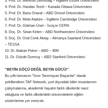
3. Prof. Dr. Mehmet Demirbağ – İngiltere Essex Üniversitesi
4. Prof. Dr. Handan Tezel – Kanada Ottawa Üniversitesi
5. Prof. Dr. Banu Onaral – ABD Drexel Üniversitesi
6. Prof. Dr. Mete Atatüre – İngiltere Cambridge Üniversitesi
7. Prof. Dr. Gökhan Ünel – İsviçre CERN
8. Doç. Dr. Sinan Keten – ABD Northwestern Üniversitesi
9. Doç. Dr. Oral Cenk Aktaş – Almanya Saarland Üniversitesi
– TESSA
10. Dr. Atakan Peker – ABD – IBM
11. Dr. Gözde Durmuş – ABD Stanford Üniversitesi
“BEYİN GÖÇÜ DEĞİL BEYİN GÜCÜ!”
Bu yılki temasını “Sınır Tanımayan Başarılar” olarak
şekillendiren TAF Network, yurt dışındaki bilim insanlarının
çalışmalarına, akademik hayatın farklı ülkelerde nasıl
olduğuna ve farklı ülkelerdeki üniversitelerin eğitim
sistemlerine yer verecek.