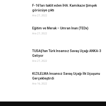
F-16’ları taklit eden İHA: Kamikaze Şimşek
görücüye çıktı
Ara 27, 2022
Eğitim ve Merak – Umran İnan (TEDx)
Ara 27, 2022
TUSAŞ’tan Türk İnsansız Savaş Uçağı ANKA-3
Geliyor
Ara 27, 2022
KIZILELMA İnsansız Savaş Uçağı İlk Uçuşunu
Gerçekleştirdi
Ara 16, 2022