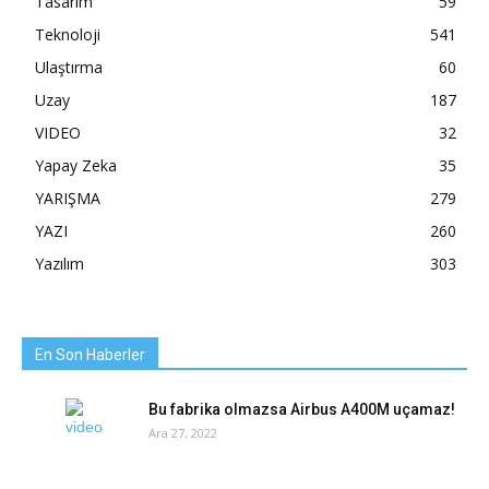
Tasarım
59
Teknoloji
541
Ulaştırma
60
Uzay
187
VIDEO
32
Yapay Zeka
35
YARIŞMA
279
YAZI
260
Yazılım
303
En Son Haberler
Bu fabrika olmazsa Airbus A400M uçamaz!
Ara 27, 2022