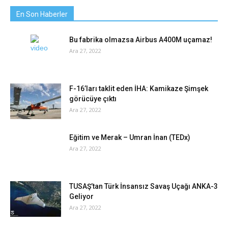
En Son Haberler
Bu fabrika olmazsa Airbus A400M uçamaz!
Ara 27, 2022
F-16’ları taklit eden İHA: Kamikaze Şimşek
görücüye çıktı
Ara 27, 2022
Eğitim ve Merak – Umran İnan (TEDx)
Ara 27, 2022
TUSAŞ’tan Türk İnsansız Savaş Uçağı ANKA-3
Geliyor
Ara 27, 2022