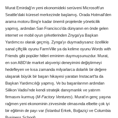
Murat Emirdağ’ın yeni ekonomideki serüveni Microsoft’un
Seattle’daki küresel merkezinde başlamış. Orada Hotmail’den
arama motoru Bing’e kadar önemli projelerde yöneticilik
yapmış, ardından San Francisco’da dünyanın en önde gelen
internet ve mobil oyun şirketlerinden Znyga’ya Başkan
Yardımcısı olarak geçmiş. Zynga’yı duymadıysanız özellikle
sanal çiftçilik oyunu FarmVille ya da kelime oyunu Words with
Friends gibi popüler hitleri emininm duymuşsunuzdur. Murat,
en son ABD’de market alışverişi deneyimini değiştirmeyi
hedefleyen ve kısa zamanda milyarlarca dolarlık bir değere
ulaşarak büyük bir başarı hikayesi yaratan Instacart’ta da
Başkan Yardımcılığı yapmış. Ve bu başarılarının ardından
Silikon Vadisi’nde kendi stratejik danışmanlık ve yatırım
firmasını kurmuş (
M-Factory Ventures
). Murat’ın genç yaşına
rağmen yeni ekonominin zirvesinde olmasında elbette çok iyi
bir eğitimin de payı var (İstanbul Erkek, Boğaziçi ve Columbia
Business School).