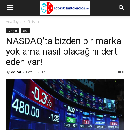
Ana Sayfa
Girişim
Girişim
YAZI
NASDAQ’ta bizden bir marka
yok ama nasıl olacağını dert
eden var!
By
editor
-
Haz 15, 2017
0