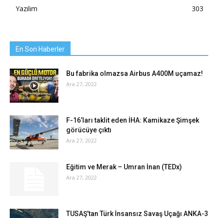
Yazılım
303
En Son Haberler
Bu fabrika olmazsa Airbus A400M uçamaz!
Ara 27, 2022
F-16’ları taklit eden İHA: Kamikaze Şimşek
görücüye çıktı
Ara 27, 2022
Eğitim ve Merak – Umran İnan (TEDx)
Ara 27, 2022
TUSAŞ’tan Türk İnsansız Savaş Uçağı ANKA-3