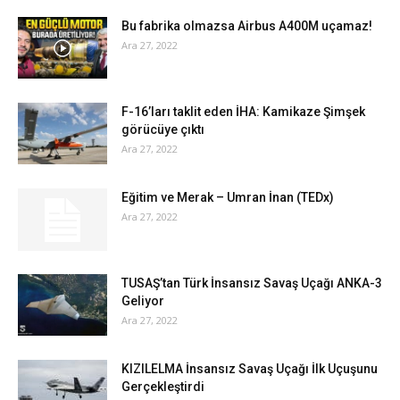
Bu fabrika olmazsa Airbus A400M uçamaz!
Ara 27, 2022
F-16’ları taklit eden İHA: Kamikaze Şimşek
görücüye çıktı
Ara 27, 2022
Eğitim ve Merak – Umran İnan (TEDx)
Ara 27, 2022
TUSAŞ’tan Türk İnsansız Savaş Uçağı ANKA-3
Geliyor
Ara 27, 2022
KIZILELMA İnsansız Savaş Uçağı İlk Uçuşunu
Gerçekleştirdi