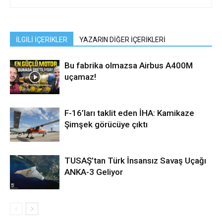
İLGİLİ İÇERİKLER
YAZARIN DİĞER İÇERİKLERİ
Bu fabrika olmazsa Airbus A400M
uçamaz!
F-16’ları taklit eden İHA: Kamikaze
Şimşek görücüye çıktı
TUSAŞ’tan Türk İnsansız Savaş Uçağı
ANKA-3 Geliyor