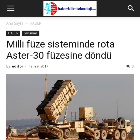
Ana Sayfa
HABER
HABER
Savunma
Milli füze sisteminde rota
Aster-30 füzesine döndü
By
editor
-
Tem 9, 2017
0