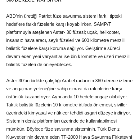
ABD’nin ürettiği Patriot füze savunma sistemi farklı tipteki
hedeflere farklı füzelerle karşı koyabilirken, SAMP/T
platformuyla ateşlenen Aster- 30 füzesi; uçak, helikopter,
insansız hava aracı, seyir füzeleri ve 600 kilometre menzilli
balistik füzelere karşı koruma sağlıyor. Geliştirme süreci
devam eden yeni varyantlar ise bin kilometre ve üzeri menzilli
balistik füzeleri de önleyebilecek.
Aster-30’un birlikte çalıştığı Arabel radarının 360 derece izleme
ve angajman yeteneğine sahip olması da rakiplerine karşı
üstünlük kazandırıyor. Aynı anda 10 hedefe angaje olabiliyor.
Taktik balistik füzelerin 10 kilometre irtifada önlemesi, siviller
üzerindeki kimyasal ve nükleer tehdidi asgari düzeye indiriyor.
Sistemin deniz platformları üzerinde de kullanılabilmesi
mümkün. Böylece füze savunma sisteminin, Türk Deniz
Kuvvetleri’nin devam eden TF-2000 Hava Savunma Firkateyni