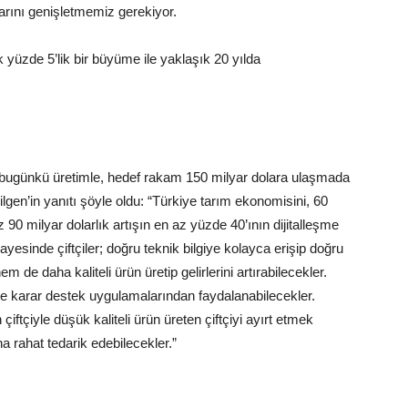
larını genişletmemiz gerekiyor.
üzde 5’lik bir büyüme ile yaklaşık 20 yılda
 bugünkü üretimle, hedef rakam 150 milyar dolara ulaşmada
lgen’in yanıtı şöyle oldu: “Türkiye tarım ekonomisini, 60
z 90 milyar dolarlık artışın en az yüzde 40’ının dijitalleşme
yesinde çiftçiler; doğru teknik bilgiye kolayca erişip doğru
e daha kaliteli ürün üretip gelirlerini artırabilecekler.
kte karar destek uygulamalarından faydalanabilecekler.
çiftçiyle düşük kaliteli ürün üreten çiftçiyi ayırt etmek
ha rahat tedarik edebilecekler.”