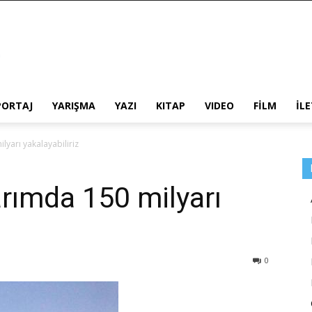
PORTAJ
YARIŞMA
YAZI
KITAP
VIDEO
FİLM
İL
ilyarı yakalayabiliriz
tarımda 150 milyarı
0