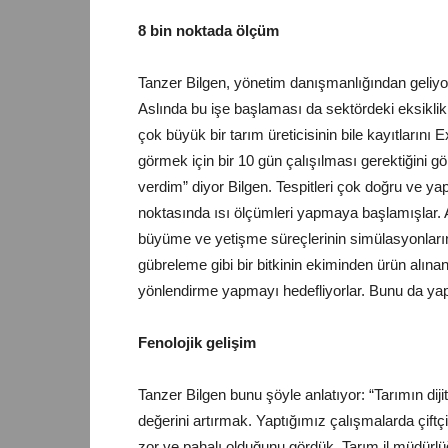
8 bin noktada ölçüm
Tanzer Bilgen, yönetim danışmanlığından geliyo
Aslında bu işe başlaması da sektördeki eksikli
çok büyük bir tarım üreticisinin bile kayıtlarını 
görmek için bir 10 gün çalışılması gerektiğini
verdim” diyor Bilgen. Tespitleri çok doğru ve ya
noktasında ısı ölçümleri yapmaya başlamışlar. 
büyüme ve yetişme süreçlerinin simülasyonlarını
gübreleme gibi bir bitkinin ekiminden ürün alı
yönlendirme yapmayı hedefliyorlar. Bunu da yaptı
Fenolojik gelişim
Tanzer Bilgen bunu şöyle anlatıyor: “Tarımın di
değerini artırmak. Yaptığımız çalışmalarda çift
zor ve pahalı olduğunu gördük. Tarım il müdürlüğ