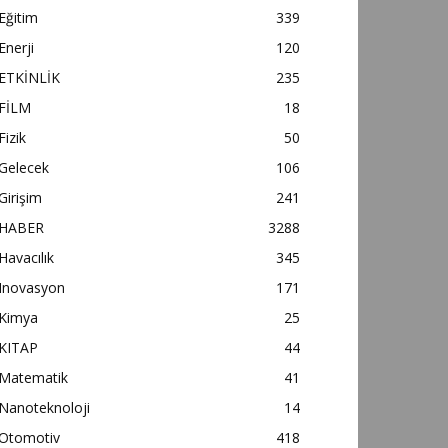
Eğitim
339
Enerji
120
ETKİNLİK
235
FİLM
18
Fizik
50
Gelecek
106
Girişim
241
HABER
3288
Havacılık
345
Inovasyon
171
Kimya
25
KITAP
44
Matematik
41
Nanoteknoloji
14
Otomotiv
418