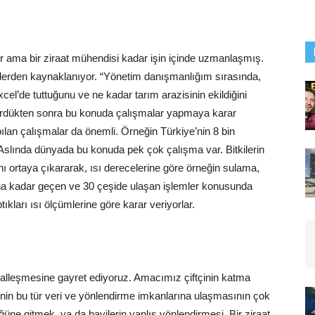
r ama bir ziraat mühendisi kadar işin içinde uzmanlaşmış.
klerden kaynaklanıyor. “Yönetim danışmanlığım sırasında,
Excel’de tuttuğunu ve ne kadar tarım arazisinin ekildiğini
 gördükten sonra bu konuda çalışmalar yapmaya karar
pılan çalışmalar da önemli. Örneğin Türkiye’nin 8 bin
Aslında dünyada bu konuda pek çok çalışma var. Bitkilerin
 ortaya çıkararak, ısı derecelerine göre örneğin sulama,
nana kadar geçen ve 30 çeşide ulaşan işlemler konusunda
kları ısı ölçümlerine göre karar veriyorlar.
jitalleşmesine gayret ediyoruz. Amacımız çiftçinin katma
çinin bu tür veri ve yönlendirme imkanlarına ulaşmasının çok
üne gitmek, ya da bayilerin yanlış yönlendirmesi. Bir ziraat