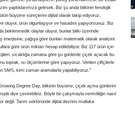
m yaptıklarımıza gelirsek. Biz şu anda bitkinin fenolojik
tün büyüme süreçlerini dijital olarak takip ediyoruz.
ve oluyor, ürün olgunlaşıyor ve hasadını yapıyorsunuz. Biz
 beklenmedik olaylar oluyor, bunlar bitki üzerinde
eş enerjisine, yağışa göre bunları matematik olarak analizini
lara göre ürün miktarı hesap edilebiliyor. Biz 117 ürün için
lojileri, sıcaklığa zamana göre şu günlerde çiçek açacak bu
toprak, ısı ölçümlerine göre yapıyoruz. Verileri çiftçilerle
an SMS, kimi zaman aramalarla yapabiliyoruz.”
rowing Degree Day, bitkinin büyüme, çiçek açma günlerini
spiti diye çevirebiliriz. Böyle bir çalışmayla verimliliğin nasıl
r değil. Tarım sektöründe dijital devrimi mutlaka