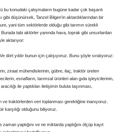
kü bu konudaki çalışmaların bugüne kadar çok başarılı
ı gibi düşünürsek, Tanzel Bilgen’in aktardıklarından bir
ure, yani tüm sektörlerde olduğu gibi tarımın sürekli
sı. Burada tabi aktörler yanında hava, toprak gibi unsurlardan
yle aktarıyor:
e dört yıldır bunun için çalışıyoruz. Bunu şöyle sıralıyoruz:
rin, ziraat mühendislerinin, gübre, ilaç, traktör üreten
cilerin, esnafların, tarımsal ürünleri alan gıda işleyicilerinin,
aracılığı ile yaptıkları iletişimin buluta taşınması,
en ve traktörlerden veri toplanması gerektiğine inanıyoruz.
bir karşılığı olduğunu biliyoruz.
, ne zaman yaptığını ve ne miktarda yaptığını ölçüp kayıt