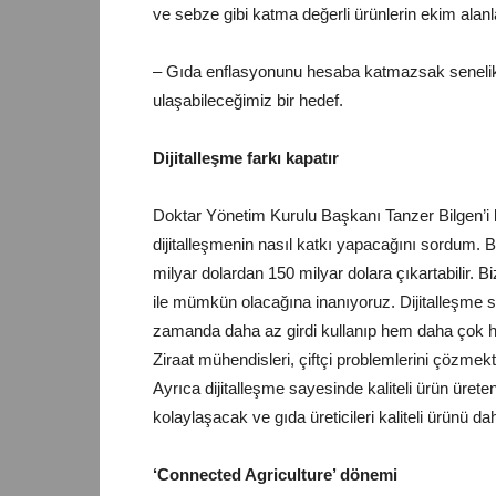
ve sebze gibi katma değerli ürünlerin ekim alan
– Gıda enflasyonunu hesaba katmazsak senelik y
ulaşabileceğimiz bir hedef.
Dijitalleşme farkı kapatır
Doktar Yönetim Kurulu Başkanı Tanzer Bilgen’i
dijitalleşmenin nasıl katkı yapacağını sordum. Bi
milyar dolardan 150 milyar dolara çıkartabilir. Bi
ile mümkün olacağına inanıyoruz. Dijitalleşme sa
zamanda daha az girdi kullanıp hem daha çok hem d
Ziraat mühendisleri, çiftçi problemlerini çözme
Ayrıca dijitalleşme sayesinde kaliteli ürün üreten 
kolaylaşacak ve gıda üreticileri kaliteli ürünü da
‘Connected Agriculture’ dönemi