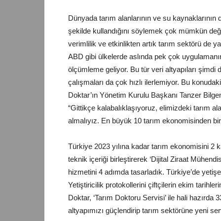
Dünyada tarım alanlarının ve su kaynaklarının d
şekilde kullandığını söylemek çok mümkün değil.
verimlilik ve etkinlikten artık tarım sektörü de y
ABD gibi ülkelerde aslında pek çok uygulamanın
ölçümleme geliyor. Bu tür veri altyapıları şimdi di
çalışmaları da çok hızlı ilerlemiyor. Bu konudak
Doktar’ın Yönetim Kurulu Başkanı Tanzer Bilgen,
“Gittikçe kalabalıklaşıyoruz, elimizdeki tarım ala
almalıyız. En büyük 10 tarım ekonomisinden biri
Türkiye 2023 yılına kadar tarım ekonomisini 2 ka
teknik içeriği birleştirerek ‘Dijital Ziraat Mühendis
hizmetini 4 adımda tasarladık. Türkiye’de yetişen 10
Yetiştiricilik protokollerini çiftçilerin ekim tarihle
Doktar, ‘Tarım Doktoru Servisi’ ile hali hazırda 
altyapımızı güçlendirip tarım sektörüne yeni ser