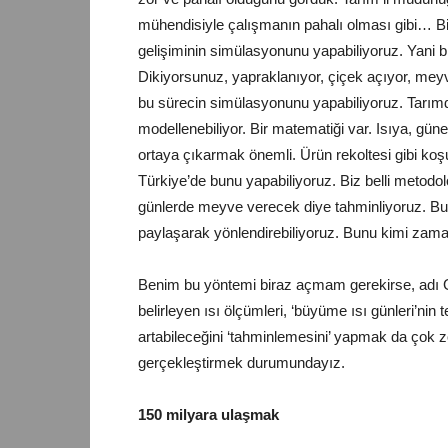
mühendisiyle çalışmanın pahalı olması gibi… Bizi
gelişiminin simülasyonunu yapabiliyoruz. Yani bü
Dikiyorsunuz, yapraklanıyor, çiçek açıyor, mey
bu sürecin simülasyonunu yapabiliyoruz. Tarımda
modellenebiliyor. Bir matematiği var. Isıya, gün
ortaya çıkarmak önemli. Ürün rekoltesi gibi koşul
Türkiye’de bunu yapabiliyoruz. Biz belli metodo
günlerde meyve verecek diye tahminliyoruz. Bunu 
paylaşarak yönlendirebiliyoruz. Bunu kimi zam
Benim bu yöntemi biraz açmam gerekirse, adı G
belirleyen ısı ölçümleri, ‘büyüme ısı günleri’nin te
artabileceğini ‘tahminlemesini’ yapmak da çok zo
gerçekleştirmek durumundayız.
150 milyara ulaşmak