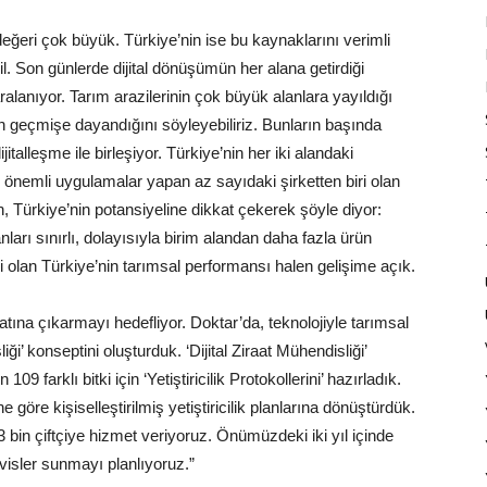
eğeri çok büyük. Türkiye’nin ise bu kaynaklarını verimli
 Son günlerde dijital dönüşümün her alana getirdiği
aralanıyor. Tarım arazilerinin çok büyük alanlara yayıldığı
 geçmişe dayandığını söyleyebiliriz. Bunların başında
jitalleşme ile birleşiyor. Türkiye’nin her iki alandaki
i önemli uygulamalar yapan az sayıdaki şirketten biri olan
 Türkiye’nin potansiyeline dikkat çekerek şöyle diyor:
nları sınırlı, dolayısıyla birim alandan daha fazla ürün
 olan Türkiye’nin tarımsal performansı halen gelişime açık.
tına çıkarmayı hedefliyor. Doktar’da, teknolojiyle tarımsal
liği’ konseptini oluşturduk. ‘Dijital Ziraat Mühendisliği’
9 farklı bitki için ‘Yetiştiricilik Protokollerini’ hazırladık.
rine göre kişiselleştirilmiş yetiştiricilik planlarına dönüştürdük.
33 bin çiftçiye hizmet veriyoruz. Önümüzdeki iki yıl içinde
visler sunmayı planlıyoruz.”