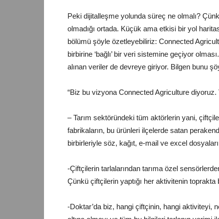
Peki dijitalleşme yolunda süreç ne olmalı? Çün
olmadığı ortada. Küçük ama etkisi bir yol haritas
bölümü şöyle özetleyebiliriz: Connected Agricult
birbirine ‘bağlı’ bir veri sistemine geçiyor olma
alınan veriler de devreye giriyor. Bilgen bunu şö
“Biz bu vizyona Connected Agriculture diyoruz. V
– Tarım sektöründeki tüm aktörlerin yani, çiftçile
fabrikaların, bu ürünleri ilçelerde satan perakende
birbirleriyle söz, kağıt, e-mail ve excel dosyaları 
-Çiftçilerin tarlalarından tarıma özel sensörlerd
Çünkü çiftçilerin yaptığı her aktivitenin toprakta 
-Doktar’da biz, hangi çiftçinin, hangi aktiviteyi