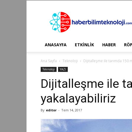
Haber
Bilim
Teknoloji
ANASAYFA
ETKİNLİK
HABER
RÖ
Ana Sayfa
Teknoloji
Dijitalleşme ile tarımda 150 m
Teknoloji
YAZI
Dijitalleşme ile 
yakalayabiliriz
By
editor
-
Tem 14, 2017