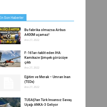
En Son Haberler
Bu fabrika olmazsa Airbus
A400M uçamaz!
Ara 27, 2022
F-16’ları taklit eden İHA:
Kamikaze Şimşek görücüye
çıktı
Ara 27, 2022
Eğitim ve Merak – Umran İnan
(TEDx)
Ara 27, 2022
TUSAŞ’tan Türk İnsansız Savaş
Uçağı ANKA-3 Geliyor