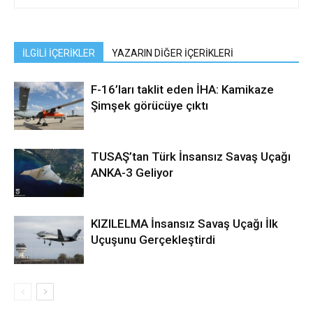
İLGİLİ İÇERİKLER
YAZARIN DİĞER İÇERİKLERİ
F-16’ları taklit eden İHA: Kamikaze
Şimşek görücüye çıktı
TUSAŞ’tan Türk İnsansız Savaş Uçağı
ANKA-3 Geliyor
KIZILELMA İnsansız Savaş Uçağı İlk
Uçuşunu Gerçekleştirdi