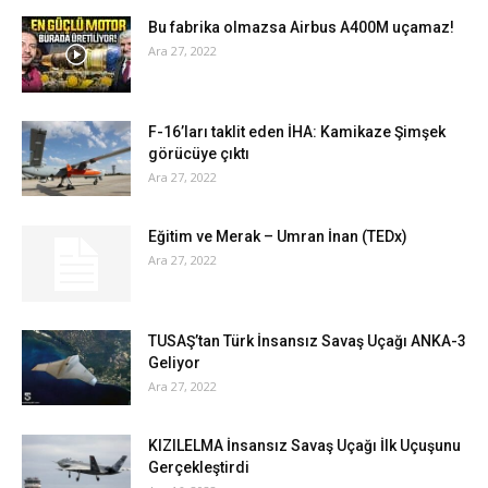
Bu fabrika olmazsa Airbus A400M uçamaz!
Ara 27, 2022
F-16’ları taklit eden İHA: Kamikaze Şimşek
görücüye çıktı
Ara 27, 2022
Eğitim ve Merak – Umran İnan (TEDx)
Ara 27, 2022
TUSAŞ’tan Türk İnsansız Savaş Uçağı ANKA-3
Geliyor
Ara 27, 2022
KIZILELMA İnsansız Savaş Uçağı İlk Uçuşunu
Gerçekleştirdi