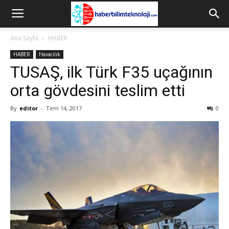
Ana Sayfa
HABER
HABER
Havacılık
TUSAŞ, ilk Türk F35 uçağının
orta gövdesini teslim etti
By
editor
-
Tem 14, 2017
0