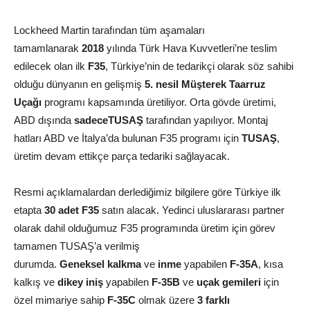
Lockheed Martin tarafından tüm aşamaları
tamamlanarak
2018
yılında Türk Hava Kuvvetleri’ne teslim
edilecek olan ilk
F35
, Türkiye’nin de tedarikçi olarak söz sahibi
olduğu dünyanın en gelişmiş
5. nesil Müşterek Taarruz
Uçağı
programı kapsamında üretiliyor. Orta gövde üretimi,
ABD dışında
sadeceTUSAŞ
tarafından yapılıyor. Montaj
hatları ABD ve İtalya’da bulunan F35 programı için
TUSAŞ
,
üretim devam ettikçe parça tedariki sağlayacak.
Resmi açıklamalardan derlediğimiz bilgilere göre Türkiye ilk
etapta
30 adet F35
satın alacak. Yedinci uluslararası partner
olarak dahil olduğumuz F35 programında üretim için görev
tamamen TUSAŞ’a verilmiş
durumda.
Geneksel
kalkma
ve
inme
yapabilen
F-35A
, kısa
kalkış ve
dikey
iniş
yapabilen
F-35B
ve
uçak
gemileri
için
özel mimariye sahip
F-35C
olmak üzere
3 farklı