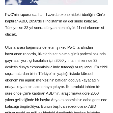
PwC’nin raporunda, hal-i hazırda ekonomideki liderliğini Çin’e
kaptıran ABD, 2050’de Hindistan’ın da gerisinde kalacak.
Türkiye ise 33 yıl sonra dünyanın en büyük 11’nci ekonomisi
olacak.
Uluslararası bağımsız denetim şirketi PwC tarafından
hazırlanan raporda, ülkelerin satın alma gücü paritesi bazında
gayrı safi yurt içi hasılaları için 2050 yılı tahminlerinde 32
devletin dünya ekonomisini elinde tutacağı vurgulandı. En ciddi
sıçramalardan birini Türkiye’nin yaptığı listede küresel
ekonominin ağırlık merkezinin batıdan doğuya kayacağını
ortaya koyan bir tablo ortaya çıkıyor. İlk sıradaki tahtını bir
süre önce Çin’e kaptıran ABD’nin, araştırmaya göre 2050
yılına gelindiğinde bir başka Asya ekonomisinin daha gerisinde
kalacağı öngörülüyor. Bunun başlıca sebebi olarak ABD
nüfusundaki ve milli gelirindeki durağanlık başlıca faktörler