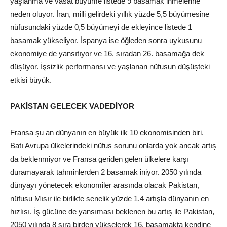
yaşlanma ve vasat büyüme listede 9 basamak inmelerine
neden oluyor. İran, milli gelirdeki yıllık yüzde 5,5 büyümesine
nüfusundaki yüzde 0,5 büyümeyi de ekleyince listede 1
basamak yükseliyor. İspanya ise öğleden sonra uykusunu
ekonomiye de yansıtıyor ve 16. sıradan 26. basamağa dek
düşüyor. İşsizlik performansı ve yaşlanan nüfusun düşüşteki
etkisi büyük.
PAKİSTAN GELECEK VADEDİYOR
Fransa şu an dünyanın en büyük ilk 10 ekonomisinden biri.
Batı Avrupa ülkelerindeki nüfus sorunu onlarda yok ancak artış
da beklenmiyor ve Fransa geriden gelen ülkelere karşı
duramayarak tahminlerden 2 basamak iniyor. 2050 yılında
dünyayı yönetecek ekonomiler arasında olacak Pakistan,
nüfusu Mısır ile birlikte senelik yüzde 1.4 artışla dünyanın en
hızlısı. İş gücüne de yansıması beklenen bu artış ile Pakistan,
2050 yılında 8 sıra birden yükselerek 16. basamakta kendine