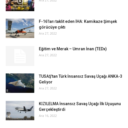
Ara 27, 2022
F-16’ları taklit eden İHA: Kamikaze Şimşek
görücüye çıktı
Ara 27, 2022
Eğitim ve Merak – Umran İnan (TEDx)
Ara 27, 2022
TUSAŞ’tan Türk İnsansız Savaş Uçağı ANKA-3
Geliyor
Ara 27, 2022
KIZILELMA İnsansız Savaş Uçağı İlk Uçuşunu
Gerçekleştirdi
Ara 16, 2022