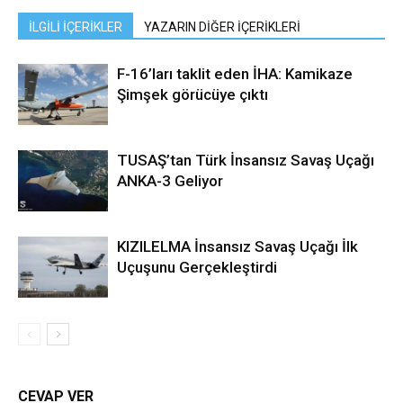
İLGİLİ İÇERİKLER
YAZARIN DİĞER İÇERİKLERİ
F-16’ları taklit eden İHA: Kamikaze
Şimşek görücüye çıktı
TUSAŞ’tan Türk İnsansız Savaş Uçağı
ANKA-3 Geliyor
KIZILELMA İnsansız Savaş Uçağı İlk
Uçuşunu Gerçekleştirdi
CEVAP VER