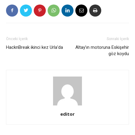
Önceki İçerik
Sonraki İçerik
HacknBreak ikinci kez Urla’da
Altay’ın motoruna Eskişehir
göz koydu
editor