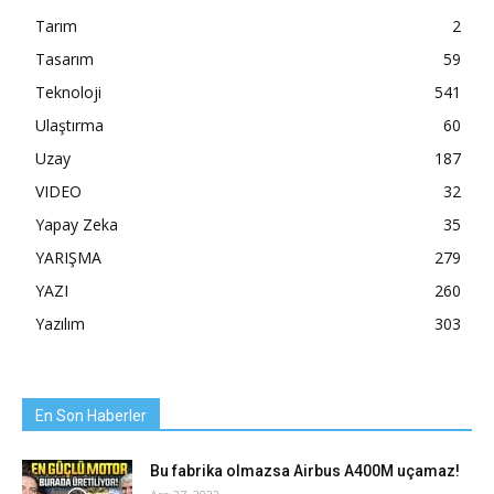
Tarım
2
Tasarım
59
Teknoloji
541
Ulaştırma
60
Uzay
187
VIDEO
32
Yapay Zeka
35
YARIŞMA
279
YAZI
260
Yazılım
303
En Son Haberler
Bu fabrika olmazsa Airbus A400M uçamaz!