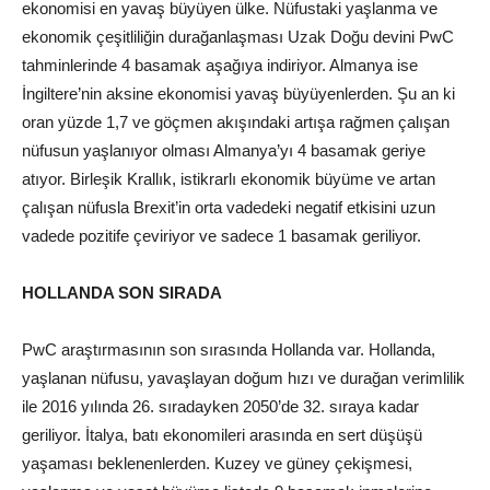
ekonomisi en yavaş büyüyen ülke. Nüfustaki yaşlanma ve
ekonomik çeşitliliğin durağanlaşması Uzak Doğu devini PwC
tahminlerinde 4 basamak aşağıya indiriyor. Almanya ise
İngiltere’nin aksine ekonomisi yavaş büyüyenlerden. Şu an ki
oran yüzde 1,7 ve göçmen akışındaki artışa rağmen çalışan
nüfusun yaşlanıyor olması Almanya’yı 4 basamak geriye
atıyor. Birleşik Krallık, istikrarlı ekonomik büyüme ve artan
çalışan nüfusla Brexit’in orta vadedeki negatif etkisini uzun
vadede pozitife çeviriyor ve sadece 1 basamak geriliyor.
HOLLANDA SON SIRADA
PwC araştırmasının son sırasında Hollanda var. Hollanda,
yaşlanan nüfusu, yavaşlayan doğum hızı ve durağan verimlilik
ile 2016 yılında 26. sıradayken 2050’de 32. sıraya kadar
geriliyor. İtalya, batı ekonomileri arasında en sert düşüşü
yaşaması beklenenlerden. Kuzey ve güney çekişmesi,