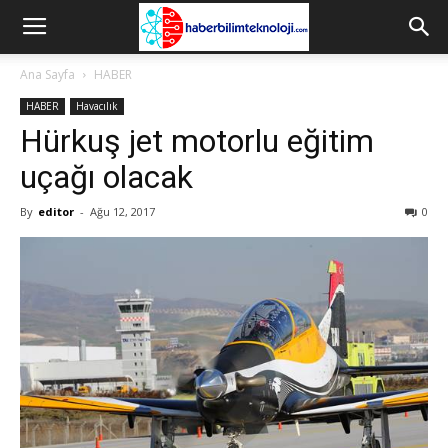
Ana Sayfa
HABER
HABER
Havacılık
Hürkuş jet motorlu eğitim
uçağı olacak
By
editor
-
Ağu 12, 2017
0