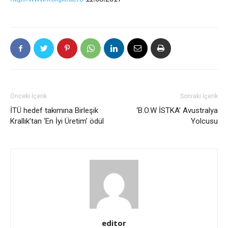
Önceki İçerik
Sonraki İçerik
İTÜ hedef takımına Birleşik
‘B.O.W İSTKA’ Avustralya
Krallık’tan ‘En İyi Üretim’ ödül
Yolcusu
editor