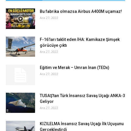
Bu fabrika olmazsa Airbus A400M uçamaz!
Ara 27, 2022
F-16’ları taklit eden İHA: Kamikaze Şimşek
görücüye çıktı
Ara 27, 2022
Eğitim ve Merak – Umran İnan (TEDx)
Ara 27, 2022
TUSAŞ’tan Türk İnsansız Savaş Uçağı ANKA-3
Geliyor
Ara 27, 2022
KIZILELMA İnsansız Savaş Uçağı İlk Uçuşunu
Gerçekleştirdi