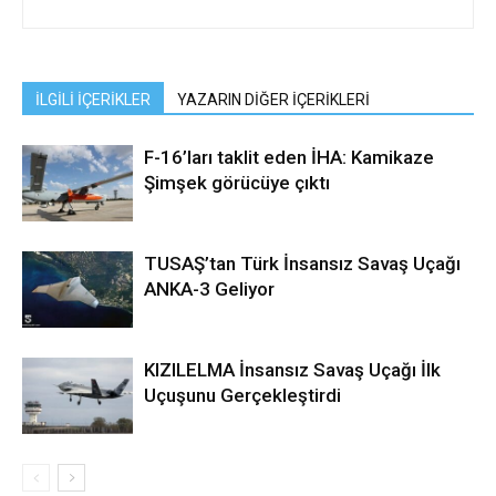
İLGİLİ İÇERİKLER
YAZARIN DİĞER İÇERİKLERİ
F-16’ları taklit eden İHA: Kamikaze
Şimşek görücüye çıktı
TUSAŞ’tan Türk İnsansız Savaş Uçağı
ANKA-3 Geliyor
KIZILELMA İnsansız Savaş Uçağı İlk
Uçuşunu Gerçekleştirdi