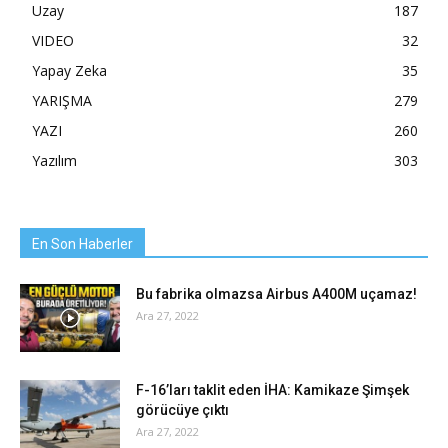
Uzay
187
VIDEO
32
Yapay Zeka
35
YARIŞMA
279
YAZI
260
Yazılım
303
En Son Haberler
Bu fabrika olmazsa Airbus A400M uçamaz!
Ara 27, 2022
F-16’ları taklit eden İHA: Kamikaze Şimşek
görücüye çıktı
Ara 27, 2022