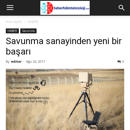
Ana Sayfa
HABER
HABER
Savunma
Savunma sanayinden yeni bir
başarı
By
editor
-
Ağu 26, 2017
0