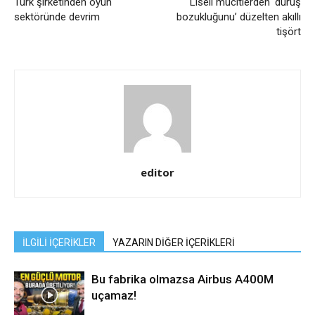
Türk şirketinden oyun
Liseli mucitlerden ‘duruş
sektöründe devrim
bozukluğunu’ düzelten akıllı
tişört
editor
İLGİLİ İÇERİKLER
YAZARIN DİĞER İÇERİKLERİ
Bu fabrika olmazsa Airbus A400M
uçamaz!