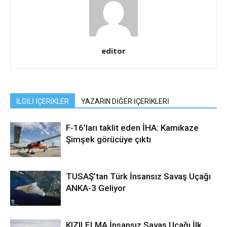
editor
İLGİLİ İÇERİKLER
YAZARIN DİĞER İÇERİKLERİ
F-16’ları taklit eden İHA: Kamikaze
Şimşek görücüye çıktı
TUSAŞ’tan Türk İnsansız Savaş Uçağı
ANKA-3 Geliyor
KIZILELMA İnsansız Savaş Uçağı İlk