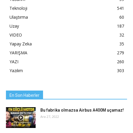
Teknoloji
541
Ulaştırma
60
Uzay
187
VIDEO
32
Yapay Zeka
35
YARIŞMA
279
YAZI
260
Yazılım
303
En Son Haberler
Bu fabrika olmazsa Airbus A400M uçamaz!
Ara 27, 2022