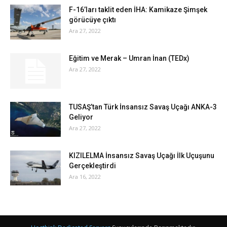
F-16’ları taklit eden İHA: Kamikaze Şimşek
görücüye çıktı
Ara 27, 2022
Eğitim ve Merak – Umran İnan (TEDx)
Ara 27, 2022
TUSAŞ’tan Türk İnsansız Savaş Uçağı ANKA-3
Geliyor
Ara 27, 2022
KIZILELMA İnsansız Savaş Uçağı İlk Uçuşunu
Gerçekleştirdi
Ara 16, 2022