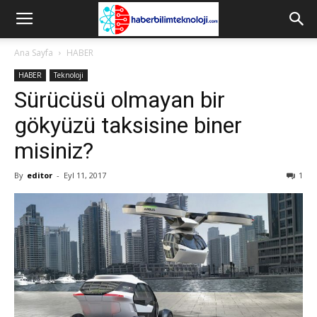
Ana Sayfa
HABER
HABER
Teknoloji
Sürücüsü olmayan bir
gökyüzü taksisine biner
misiniz?
By
editor
-
Eyl 11, 2017
1