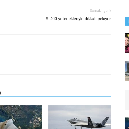
Sonraki İçerik
S-400 yetenekleriyle dikkati çekiyor
İ