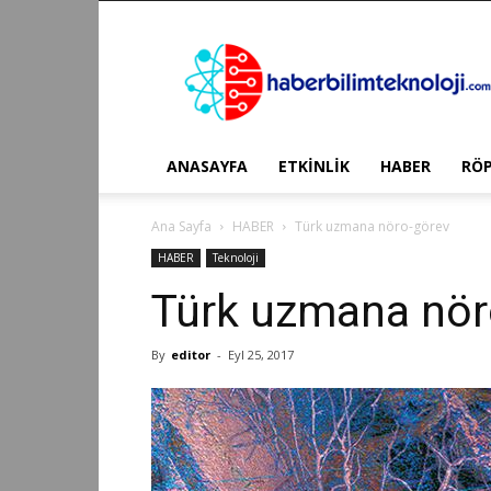
Haber
Bilim
Teknoloji
ANASAYFA
ETKİNLİK
HABER
RÖ
Ana Sayfa
HABER
Türk uzmana nöro-görev
HABER
Teknoloji
Türk uzmana nör
By
editor
-
Eyl 25, 2017