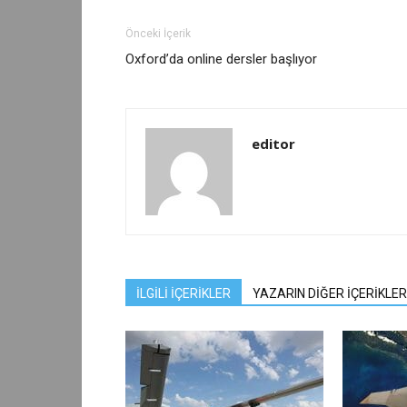
Önceki İçerik
Oxford’da online dersler başlıyor
editor
İLGİLİ İÇERİKLER
YAZARIN DİĞER İÇERİKLER