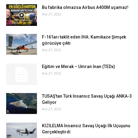
Bu fabrika olmazsa Airbus A400M uçamaz!
Ara 27, 2022
F-16’ları taklit eden İHA: Kamikaze Şimşek
görücüye çıktı
Ara 27, 2022
Eğitim ve Merak – Umran İnan (TEDx)
Ara 27, 2022
TUSAŞ’tan Türk İnsansız Savaş Uçağı ANKA-3
Geliyor
Ara 27, 2022
KIZILELMA İnsansız Savaş Uçağı İlk Uçuşunu
Gerçekleştirdi