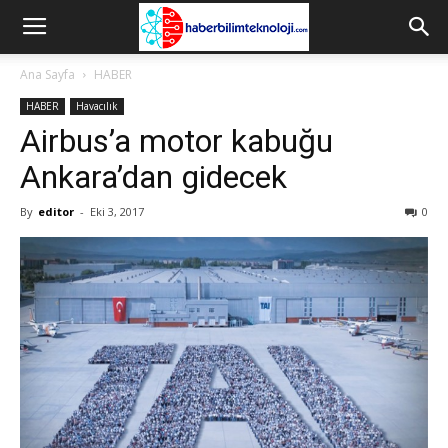
Ana Sayfa
HABER
HABER
Havacılık
Airbus’a motor kabuğu
Ankara’dan gidecek
By
editor
-
Eki 3, 2017
0