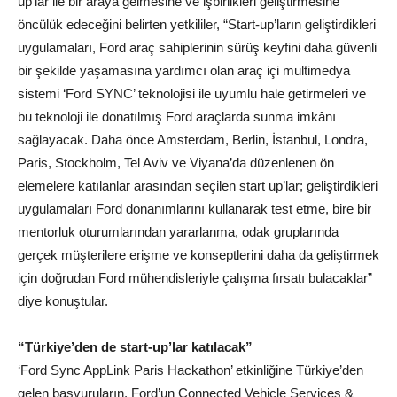
up’lar ile bir araya gelmesine ve işbirlikleri geliştirmesine
öncülük edeceğini belirten yetkililer, “Start-up’ların geliştirdikleri
uygulamaları, Ford araç sahiplerinin sürüş keyfini daha güvenli
bir şekilde yaşamasına yardımcı olan araç içi multimedya
sistemi ‘Ford SYNC’ teknolojisi ile uyumlu hale getirmeleri ve
bu teknoloji ile donatılmış Ford araçlarda sunma imkânı
sağlayacak. Daha önce Amsterdam, Berlin, İstanbul, Londra,
Paris, Stockholm, Tel Aviv ve Viyana’da düzenlenen ön
elemelere katılanlar arasından seçilen start up’lar; geliştirdikleri
uygulamaları Ford donanımlarını kullanarak test etme, bire bir
mentorluk oturumlarından yararlanma, odak gruplarında
gerçek müşterilere erişme ve konseptlerini daha da geliştirmek
için doğrudan Ford mühendisleriyle çalışma fırsatı bulacaklar”
diye konuştular.
“Türkiye’den de start-up’lar katılacak”
‘Ford Sync AppLink Paris Hackathon’ etkinliğine Türkiye’den
gelen başvuruların, Ford’un Connected Vehicle Services &