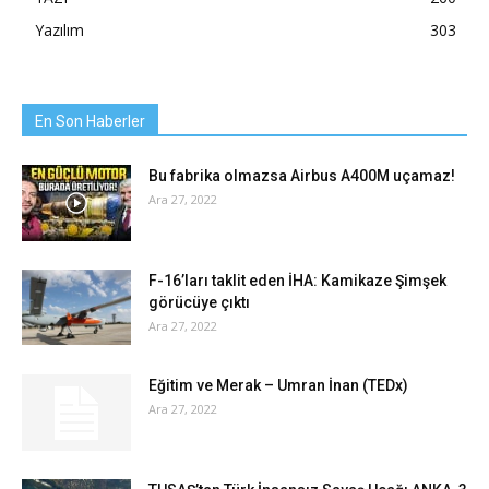
Yazılım
303
En Son Haberler
Bu fabrika olmazsa Airbus A400M uçamaz!
Ara 27, 2022
F-16’ları taklit eden İHA: Kamikaze Şimşek
görücüye çıktı
Ara 27, 2022
Eğitim ve Merak – Umran İnan (TEDx)
Ara 27, 2022