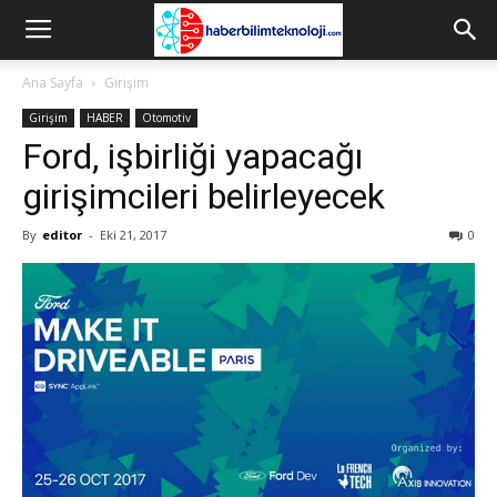
Ana Sayfa
Girişim
Girişim
HABER
Otomotiv
Ford, işbirliği yapacağı
girişimcileri belirleyecek
By
editor
-
Eki 21, 2017
0