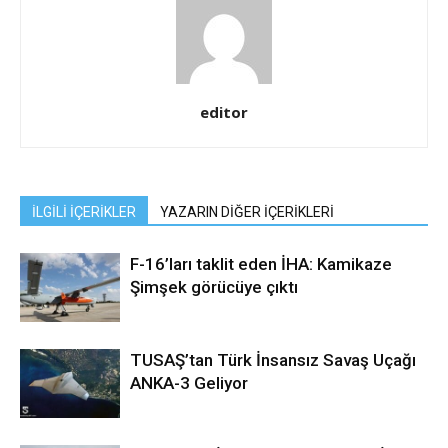
editor
İLGİLİ İÇERİKLER
YAZARIN DİĞER İÇERİKLERİ
F-16’ları taklit eden İHA: Kamikaze
Şimşek görücüye çıktı
TUSAŞ’tan Türk İnsansız Savaş Uçağı
ANKA-3 Geliyor