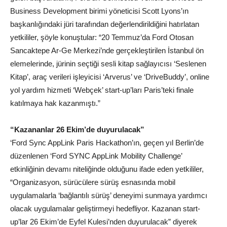
Business Development birimi yöneticisi Scott Lyons’ın
başkanlığındaki jüri tarafından değerlendirildiğini hatırlatan
yetkililer, şöyle konuştular: “20 Temmuz’da Ford Otosan
Sancaktepe Ar-Ge Merkezi’nde gerçekleştirilen İstanbul ön
elemelerinde, jürinin seçtiği sesli kitap sağlayıcısı ‘Seslenen
Kitap’, araç verileri işleyicisi ‘Arverus’ ve ‘DriveBuddy’, online
yol yardım hizmeti ‘Webçek’ start-up’ları Paris’teki finale
katılmaya hak kazanmıştı.”
“Kazananlar 26 Ekim’de duyurulacak”
‘Ford Sync AppLink Paris Hackathon’ın, geçen yıl Berlin’de
düzenlenen ‘Ford SYNC AppLink Mobility Challenge’
etkinliğinin devamı niteliğinde olduğunu ifade eden yetkililer,
“Organizasyon, sürücülere sürüş esnasında mobil
uygulamalarla ‘bağlantılı sürüş’ deneyimi sunmaya yardımcı
olacak uygulamalar geliştirmeyi hedefliyor. Kazanan start-
up’lar 26 Ekim’de Eyfel Kulesi’nden duyurulacak” diyerek