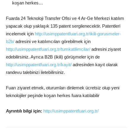
koşan herkes…
Fuarda 24 Teknoloji Transfer Ofisi ve 4 Ar-Ge Merkezi katılım
yapacak olup yaklaşık 135 patent sergilenecektir. Patentleri
incelemek için
http://usimppatentfuari.org.tr/ikili-gorusmeler-
b2b/
adresini ve katılımcıları görebilmek için
http://usimppatentfuari.org.tr/tumkatilimcilar/
adresini ziyaret
edebilirsiniz. Ayrıca B2B (ikili) görüşmeler için de
http://usimppatentfuari.org.tr/kayit/
adresinden kayıt olarak
randevu talebinizi iletebilirsiniz.
Fuarı ziyaret etmek, oturumları dinlemek ücretsiz olup yeni
teknolojiler peşinde koşan herkes fuara katılabilir
Ayrıntılı bilgi için:
http://usimppatentfuari.org.tr/