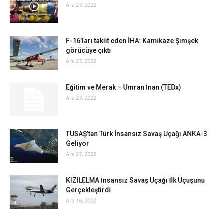
Ara 27, 2022
F-16’ları taklit eden İHA: Kamikaze Şimşek
görücüye çıktı
Ara 27, 2022
Eğitim ve Merak – Umran İnan (TEDx)
Ara 27, 2022
TUSAŞ’tan Türk İnsansız Savaş Uçağı ANKA-3
Geliyor
Ara 27, 2022
KIZILELMA İnsansız Savaş Uçağı İlk Uçuşunu
Gerçekleştirdi
Ara 16, 2022