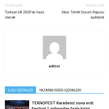
Önceki İçerik
Sonraki İçerik
Türksat 6A 2020’de hazır
Siber Tehdit Durum Raporu
olacak
açıklandı
editor
İLGİLİ İÇERİKLER
YAZARIN DİĞER İÇERİKLERİ
TEKNOFEST Karadeniz sona erdi:
Festival 1 milyondan fazla kişiyi