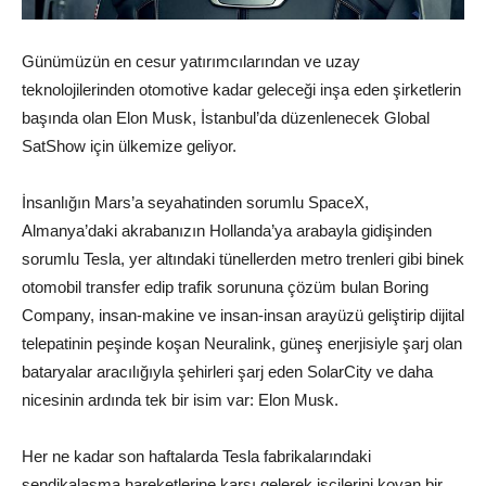
Günümüzün en cesur yatırımcılarından ve uzay
teknolojilerinden otomotive kadar geleceği inşa eden şirketlerin
başında olan Elon Musk, İstanbul’da düzenlenecek Global
SatShow için ülkemize geliyor.
İnsanlığın Mars’a seyahatinden sorumlu SpaceX,
Almanya’daki akrabanızın Hollanda’ya arabayla gidişinden
sorumlu Tesla, yer altındaki tünellerden metro trenleri gibi binek
otomobil transfer edip trafik sorununa çözüm bulan Boring
Company, insan-makine ve insan-insan arayüzü geliştirip dijital
telepatinin peşinde koşan Neuralink, güneş enerjisiyle şarj olan
bataryalar aracılığıyla şehirleri şarj eden SolarCity ve daha
nicesinin ardında tek bir isim var: Elon Musk.
Her ne kadar son haftalarda Tesla fabrikalarındaki
sendikalaşma hareketlerine karşı gelerek işçilerini kovan bir