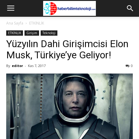
Ana Sayfa
ETKİNLİK
ETKİNLİK
Girişim
Teknoloji
Yüzyılın Dahi Girişimcisi Elon
Musk, Türkiye’ye Geliyor!
By
editor
-
Kas 7, 2017
0