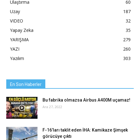
Ulaştırma
60
Uzay
187
VIDEO
32
Yapay Zeka
35
YARIŞMA
279
YAZI
260
Yazılım
303
En Son Haberler
Bu fabrika olmazsa Airbus A400M uçamaz!
Ara 27, 2022
F-16’ları taklit eden İHA: Kamikaze Şimşek
görücüye çıktı