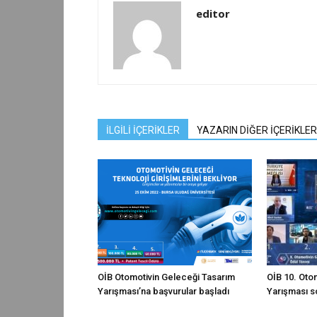
editor
İLGİLİ İÇERİKLER
YAZARIN DİĞER İÇERİKLER
OİB Otomotivin Geleceği Tasarım
OİB 10. Oto
Yarışması’na başvurular başladı
Yarışması s