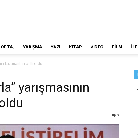
PORTAJ
YARIŞMA
YAZI
KITAP
VIDEO
FİLM
İL
ın kazananları belli oldu
la” yarışmasının
 oldu
0