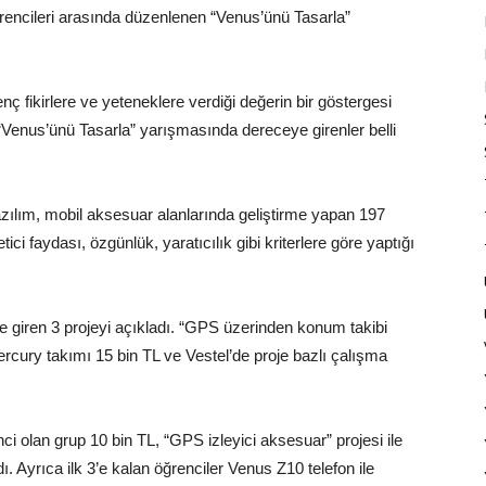
ğrencileri arasında düzenlenen “Venus’ünü Tasarla”
nç fikirlere ve yeteneklere verdiği değerin bir göstergesi
ı “Venus’ünü Tasarla” yarışmasında dereceye girenler belli
lım, mobil aksesuar alanlarında geliştirme yapan 197
ketici faydası, özgünlük, yaratıcılık gibi kriterlere göre yaptığı
e giren 3 projeyi açıkladı. “GPS üzerinden konum takibi
ercury takımı 15 bin TL ve Vestel’de proje bazlı çalışma
ci olan grup 10 bin TL, “GPS izleyici aksesuar” projesi ile
. Ayrıca ilk 3’e kalan öğrenciler Venus Z10 telefon ile