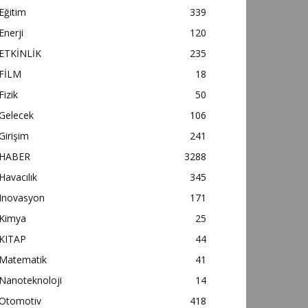
Eğitim
339
Enerji
120
ETKİNLİK
235
FİLM
18
Fizik
50
Gelecek
106
Girişim
241
HABER
3288
Havacılık
345
Inovasyon
171
Kimya
25
KITAP
44
Matematik
41
Nanoteknoloji
14
Otomotiv
418