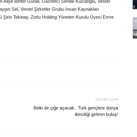
en Aliye Bihter Günal, Gazeteci Serdar Kuzuloğlu, Vestel
ygın Sel, Vestel Şirketler Grubu İnsan Kaynakları
rü Şirin Tekinay, Zorlu Holding Yönetim Kurulu Üyesi Emre
Sonraki İçerik
Belki de çığır açacak… Türk gençlere dünya
ikinciliği getiren buluş!