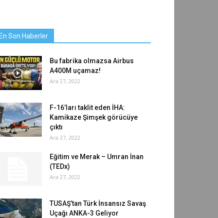
En Son Haberler
Bu fabrika olmazsa Airbus
A400M uçamaz!
Ara 27, 2022
F-16’ları taklit eden İHA:
Kamikaze Şimşek görücüye
çıktı
Ara 27, 2022
Eğitim ve Merak – Umran İnan
(TEDx)
Ara 27, 2022
TUSAŞ’tan Türk İnsansız Savaş
Uçağı ANKA-3 Geliyor