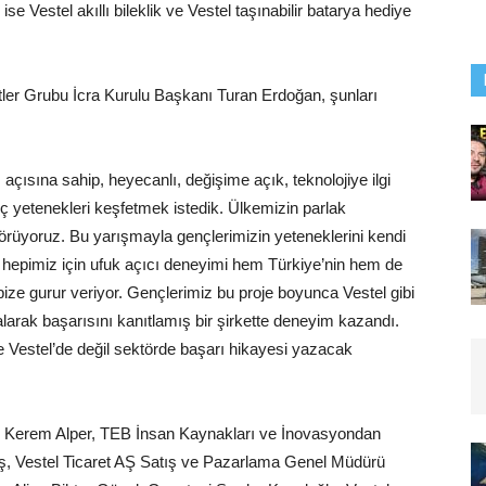
ise Vestel akıllı bileklik ve Vestel taşınabilir batarya hediye
tler Grubu İcra Kurulu Başkanı Turan Erdoğan, şunları
açısına sahip, heyecanlı, değişime açık, teknolojiye ilgi
ç yetenekleri keşfetmek istedik. Ülkemizin parlak
görüyoruz. Bu yarışmayla gençlerimizin yeteneklerini kendi
 ve hepimiz için ufuk açıcı deneyimi hem Türkiye’nin hem de
bize gurur veriyor. Gençlerimiz bu proje boyunca Vestel gibi
arak başarısını kanıtlamış bir şirkette deneyim kazandı.
 Vestel’de değil sektörde başarı hikayesi yazacak
u Kerem Alper, TEB İnsan Kaynakları ve İnovasyondan
ş, Vestel Ticaret AŞ Satış ve Pazarlama Genel Müdürü