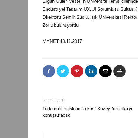
Ergün Güler, Vestel’in Üniversite Temsilcilerind
Endüstriyel Tasarım UX/UI Sorumlusu Sultan Ka
Direktörü Semih Süslü, Işık Üniversitesi Rektö
Zorlu bulunuyordu.
MYNET 10.11.2017
Önceki İçerik
Türk mühendislerin ‘zekası’ Kuzey Amerika’yı
konuşturacak