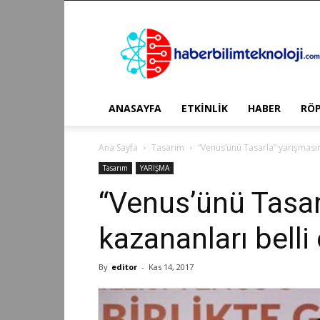
Haber
Bilim
Teknoloji
ANASAYFA
ETKİNLİK
HABER
RÖ
Ana Sayfa
Tasarım
“Venus’ünü Tasarla” yarışmasın
Tasarım
YARIŞMA
“Venus’ünü Tasar
kazananları belli
By
editor
-
Kas 14, 2017