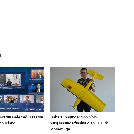
İ
motivin Geleceği Tasarım
Daha 15 yaşında: NASA’nın
onuçlandı
yarışmasında finalist olan ilk Türk
‘Ahmet Ege’