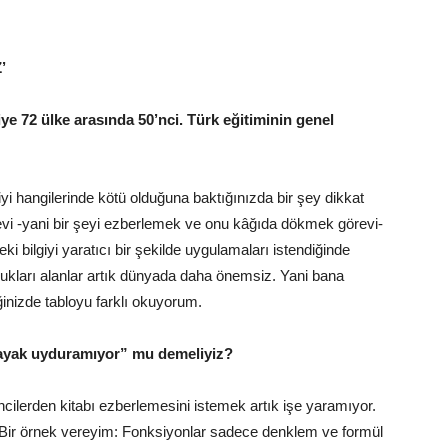
’
ye 72 ülke arasında 50’nci. Türk eğitiminin genel
iyi hangilerinde kötü olduğuna baktığınızda bir şey dikkat
revi -yani bir şeyi ezberlemek ve onu kâğıda dökmek görevi-
deki bilgiyi yaratıcı bir şekilde uygulamaları istendiğinde
oldukları alanlar artık dünyada daha önemsiz. Yani bana
inizde tabloyu farklı okuyorum.
 ayak uyduramıyor” mu demeliyiz?
cilerden kitabı ezberlemesini istemek artık işe yaramıyor.
 Bir örnek vereyim: Fonksiyonlar sadece denklem ve formül