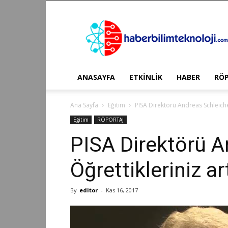
Haber
Bilim
Teknoloji
ANASAYFA
ETKİNLİK
HABER
RÖ
Ana Sayfa
Eğitim
PISA Direktörü Andreas Schleicher
Eğitim
RÖPORTAJ
PISA Direktörü A
Öğrettikleriniz ar
By
editor
-
Kas 16, 2017