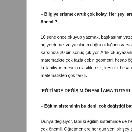
– Bilgiye erişmek artık çok kolay. Her şeyi 
önemli?
10 sene önce okuyup yazmak, başkasının yazdığı
açıyordunuz ve yazılanın doğru olduğunu varsa
karşınıza 20 bin sonuç çıkıyor. Artık okuryazarlı
matematikte çok fazla cebir, geometri, hesap öğ
kullanılıyor; mesela olasılık, risk, kesinlik hesa
matematikten çok farklı.
‘EĞİTİMDE DEĞİŞİM ÖNEMLİ AMA TUTARLI
– Eğitim sisteminin bu denli çok değiştiği ba
Dünya değişiyor, tabii ki eğitim sisteminde de her
çok önemli. Öğretmenlere her gün yeni bir şey an