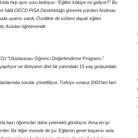
kılda hep aynı soru beliriyor: “Eğitim kötüye mi gidiyor?” Bu
 ve hâlâ OECD PISA Direktörlüğü görevini yürüten Andreas
da uyarısı vardı. Özellikle de ezbere dayalı eğitim
a: Aslolan öğretmendir.
CD) “Uluslararası Öğrenci Değerlendirme Programı.”
yapılıyor ve dünyanın dört bir yanındaki 15 yaş grubundaki
anlarında sorular yöneltiliyor. Türkiye sınava 2003’ten beri
 bazı öğrenciler daha yetenekli görülüyor. Ama en iyi
enler. Bir diğer mesele de şu: Eğitimin genel başarısı asla