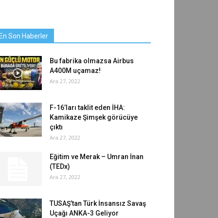
En Son Haberler
Bu fabrika olmazsa Airbus
A400M uçamaz!
Ara 27, 2022
F-16’ları taklit eden İHA:
Kamikaze Şimşek görücüye
çıktı
Ara 27, 2022
Eğitim ve Merak – Umran İnan
(TEDx)
Ara 27, 2022
TUSAŞ’tan Türk İnsansız Savaş
Uçağı ANKA-3 Geliyor