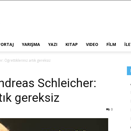
PORTAJ
YARIŞMA
YAZI
KITAP
VIDEO
FİLM
İL
: Öğrettikleriniz artık gereksiz
ndreas Schleicher:
tık gereksiz
0