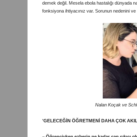
demek değil. Mesela ebola hastalığı dünyada na
fonksiyona ihtiyacınız var. Sorunun nedenini v
Nalan Koçak ve Schle
‘GELECEĞİN ÖĞRETMENİ DAHA ÇOK AKIL
– Öğrenciyken ezberin ne kadar can sıkıcı ol