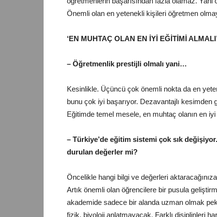
öğretmenlerin başarısından fazla olamaz. Yani ö
Önemli olan en yetenekli kişileri öğretmen olm
‘EN MUHTAÇ OLAN EN İYİ EĞİTİMİ ALMALI
– Öğretmenlik prestijli olmalı yani…
Kesinlikle. Üçüncü çok önemli nokta da en yete
bunu çok iyi başarıyor. Dezavantajlı kesimden ge
Eğitimde temel mesele, en muhtaç olanın en iyi 
– Türkiye’de eğitim sistemi çok sık değişiyo
durulan değerler mi?
Öncelikle hangi bilgi ve değerleri aktaracağınıza
Artık önemli olan öğrencilere bir pusula geliştirm
akademide sadece bir alanda uzman olmak pek 
fizik, biyoloji anlatmayacak. Farklı disiplinleri