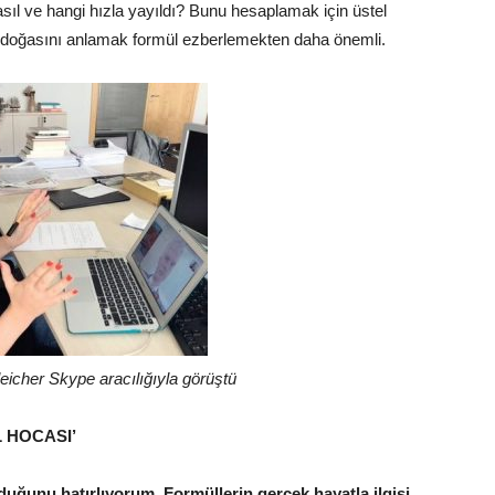
sıl ve hangi hızla yayıldı? Bunu hesaplamak için üstel
e doğasını anlamak formül ezberlemekten daha önemli.
icher Skype aracılığıyla görüştü
 HOCASI’
duğunu hatırlıyorum. Formüllerin gerçek hayatla ilgisi