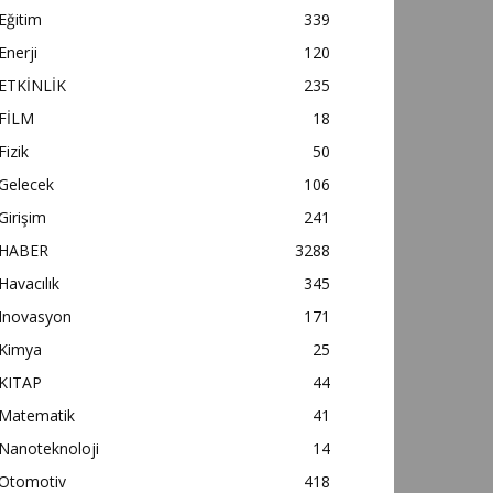
Eğitim
339
Enerji
120
ETKİNLİK
235
FİLM
18
Fizik
50
Gelecek
106
Girişim
241
HABER
3288
Havacılık
345
Inovasyon
171
Kimya
25
KITAP
44
Matematik
41
Nanoteknoloji
14
Otomotiv
418