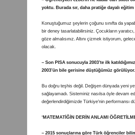
yoktu. Burada sır, daha pratiğe dayalı eğitim
Konuştuğumuz şeylerin çoğunu sınıfta da yapabil
bir deney tasarlatabilirsiniz. Çocukların yaratıcı
göze almalısınız. Altını çizmek istiyorum, gel
olacak.
– Son PISA sonucuyla 2003’te ilk katıldığımı
2003’ün bile gerisine düştüğümüz görülüyor.
Bu doğru teşhis değil. Değişen dünyada yeni yet
sağlayamadı. Sisteminiz nasılsa öyle devam edi
değerlendirdiğimizde Türkiye’nin performansı d
‘MATEMATİĞİN DERİN ANLAMI ÖĞRETİLME
– 2015 sonuçlarına göre Türk öğrenciler bili