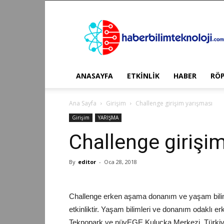
Haber
Bilim
Teknoloji
ANASAYFA
ETKİNLİK
HABER
RÖ
Ana Sayfa
Girişim
Challenge girişim yarışması
Girişim
YARIŞMA
Challenge girişi
By
editor
-
Oca 28, 2018
Challenge erken aşama donanım ve yaşam bilimle
etkinliktir. Yaşam bilimleri ve donanım odaklı 
Teknopark ve nüvEGE Kuluçka Merkezi, Türkiye’