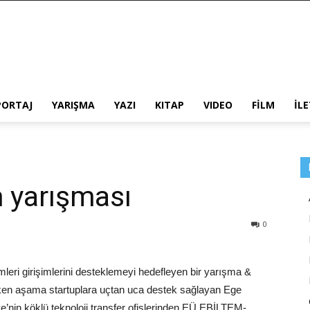
PORTAJ
YARIŞMA
YAZI
KITAP
VIDEO
FİLM
İL
m yarışması
0
ri girişimlerini desteklemeyi hedefleyen bir yarışma &
erken aşama startuplara uçtan uca destek sağlayan Ege
nin köklü teknoloji transfer ofislerinden EÜ EBİLTEM-