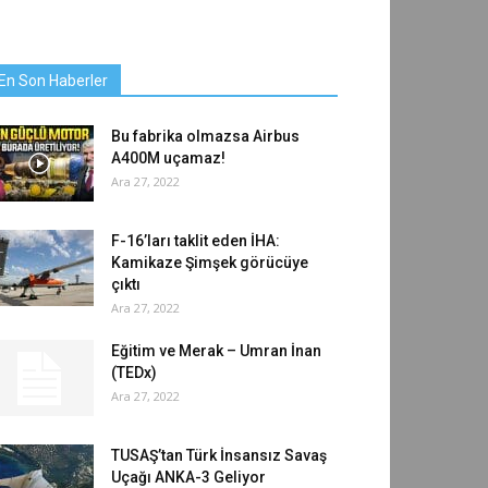
En Son Haberler
Bu fabrika olmazsa Airbus
A400M uçamaz!
Ara 27, 2022
F-16’ları taklit eden İHA:
Kamikaze Şimşek görücüye
çıktı
Ara 27, 2022
Eğitim ve Merak – Umran İnan
(TEDx)
Ara 27, 2022
TUSAŞ’tan Türk İnsansız Savaş
Uçağı ANKA-3 Geliyor