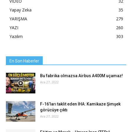
VIDEO
32
Yapay Zeka
35
YARIŞMA
279
YAZI
260
Yazılım
303
En Son Haberler
Bu fabrika olmazsa Airbus A400M uçamaz!
Ara 27, 2022
F-16’ları taklit eden İHA: Kamikaze Şimşek
görücüye çıktı
Ara 27, 2022