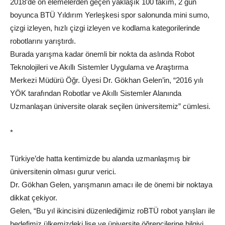
2018’de ön elemelerden geçen yaklaşık 100 takım, 2 gün
boyunca BTÜ Yıldırım Yerleşkesi spor salonunda mini sumo,
çizgi izleyen, hızlı çizgi izleyen ve kodlama kategorilerinde
robotlarını yarıştırdı.
Burada yarışma kadar önemli bir nokta da aslında Robot
Teknolojileri ve Akıllı Sistemler Uygulama ve Araştırma
Merkezi Müdürü Öğr. Üyesi Dr. Gökhan Gelen’in, “2016 yılı
YÖK tarafından Robotlar ve Akıllı Sistemler Alanında
Uzmanlaşan üniversite olarak seçilen üniversitemiz” cümlesi.
*
Türkiye’de hatta kentimizde bu alanda uzmanlaşmış bir
üniversitenin olması gurur verici.
Dr. Gökhan Gelen, yarışmanın amacı ile de önemi bir noktaya
dikkat çekiyor.
Gelen, “Bu yıl ikincisini düzenlediğimiz roBTÜ robot yarışları ile
hedefimiz ülkemizdeki lise ve üniversite öğrencilerine bilgiyi