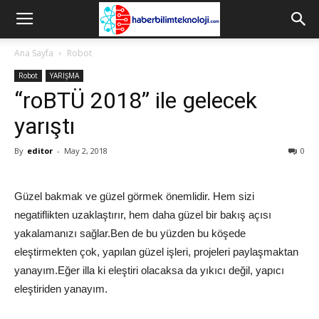
Ana Sayfa
Robot
Robot
YARIŞMA
“roBTÜ 2018” ile gelecek
yarıştı
By
editor
-
May 2, 2018
0
Güzel bakmak ve güzel görmek önemlidir. Hem sizi
negatiflikten uzaklaştırır, hem daha güzel bir bakış açısı
yakalamanızı sağlar.Ben de bu yüzden bu köşede
eleştirmekten çok, yapılan güzel işleri, projeleri paylaşmaktan
yanayım.Eğer illa ki eleştiri olacaksa da yıkıcı değil, yapıcı
eleştiriden yanayım.