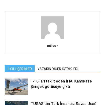
editor
İLGİLİ İÇERİKLER
YAZARIN DİĞER İÇERİKLERİ
F-16’ları taklit eden İHA: Kamikaze
Şimşek görücüye çıktı
TUSAŞ’tan Türk İnsansız Savaş Uçağı