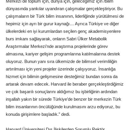
Merkezi de toplum için, dünya için, geleceğimiz için /bilim
dünyasında yankılar uyandıran çalışmalar gerçekleştiriyor. Bu
çalışmaların bir Türk bilim insanının, liderliğinde yürütülmesi de
hepimiz için ayrı bir gurur kaynağı… Ayrıca Türkiye ve diğer
ülkelerdeki en iyi kurumlardan seçilen genç akademisyenlere
burs imkanı sağlayarak, onların Sabri Ülker Metabolik
Araştırmalar Merkezi’nde araştırma projelerinde görev
almasına, kariyer gelişim programlarına katılmalarına destek
oluyoruz. Bunun yanı sıra ülkemizde de bilimsel verimliliğin
artırılması için yeni projeler üzerinde çalışıyoruz. İnsanlığa
hizmet için bilimin gelişmesine desteğimiz bundan sonra da
artarak devam edecek. Harvard ile beraber gerçekleştirdiğimiz
ve çok başarılı sonuçlarını aldığımız bu işbirliğinin ardından
inşallah yakın bir sürede Türkiye’de benzer bir merkezin Türk
bilim insanlarının öncülüğünde kurulmasını arzu ediyoruz, bu
konuda girişimlere başladık.” dedi.
Harvard Üniversitesi Dış İlişkilerden Sorumlu Rektör