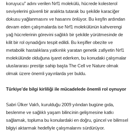
koruyucu” adını verilen Nrf1 molekülü, hücrede kolesterol
seviyelerini güvenli bir aralıkta tutarak bu şekilde karaciğer
dokusu yağlanmasını ve hasarını önlüyor. Bu keşfin ardından
devam eden çalışmalarda ise Nrf1 molekülünün kahverengi
yağ hücrelerinin görevini sağlıklı bir şekilde yürütmesinde de
kilit bir rol oynadığını tespit edildi. Bu keşifler obezite ve
metabolik hastalıklara yatkınlık yaratan genetik zafiyetin Nrf1
molekülünde olduğuna işaret ederken, bu konudaki çalışmalar
uluslararası prestije sahip başta The Cell ve Nature olmak
olmak üzere önemli yayınlarda yer buldu.
Türkiye’de bilgi kirliliği ile mücadelede önemli rol oynuyor
Sabri Ülker Vakfı, kurulduğu 2009 yılından bugüne gıda,
beslenme ve sağlıklı yaşam bilincinin gelişmesine katkı
sağlamak, topluma bu konulardaki en doğru, güncel ve bilimsel
bilgiyi aktarmak hedefiyle çalışmalarını sürdürüyor.