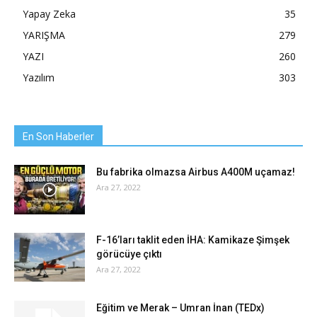
Yapay Zeka
35
YARIŞMA
279
YAZI
260
Yazılım
303
En Son Haberler
Bu fabrika olmazsa Airbus A400M uçamaz!
Ara 27, 2022
F-16’ları taklit eden İHA: Kamikaze Şimşek
görücüye çıktı
Ara 27, 2022
Eğitim ve Merak – Umran İnan (TEDx)