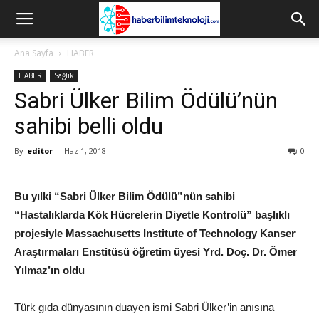
Ana Sayfa
HABER
HABER
Sağlık
Sabri Ülker Bilim Ödülü’nün
sahibi belli oldu
By
editor
-
Haz 1, 2018
0
Bu yılki “Sabri Ülker Bilim Ödülü”nün sahibi
“Hastalıklarda Kök Hücrelerin Diyetle Kontrolü” başlıklı
projesiyle Massachusetts Institute of Technology Kanser
Araştırmaları Enstitüsü öğretim üyesi Yrd. Doç. Dr. Ömer
Yılmaz’ın oldu
Türk gıda dünyasının duayen ismi Sabri Ülker’in anısına