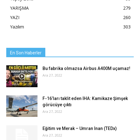
YARIŞMA
279
YAZI
260
Yazılım
303
En Son Haberler
Bu fabrika olmazsa Airbus A400M uçamaz!
Ara 27, 2022
F-16’ları taklit eden İHA: Kamikaze Şimşek
görücüye çıktı
Ara 27, 2022
Eğitim ve Merak – Umran İnan (TEDx)
Ara 27, 2022