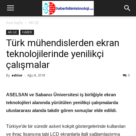
Ana Sayfa
AR-GE
AR-GE
HABER
Türk mühendislerden ekran
teknolojilerinde yenilikçi
çalışmalar
By
editor
-
Ağu 8, 2018
0
ASELSAN ve Sabancı Üniversitesi iş birliğiyle ekran
teknolojileri alanında yürütülen yenilikçi çalışmalarda
uluslararası alanda takdir gören sonuçlar elde edildi.
Türkiye’de bir süredir askeri kokpit göstergelerinde kullanılan
ve ihraç lisansına tabi LCD ekranlarla ilgili sağlamlaştırma