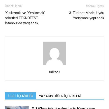
Önceki İçerik
Sonraki İçerik
‘Kızılırmak’ ve ‘Yeşilırmak’
3. Türksat Model Uydu
roketleri TEKNOFEST
Yarışması yapılacak
İstanbul’da yarışacak
editor
İLGİLİ İÇERİKLER
YAZARIN DİĞER İÇERİKLERİ
F-16’ları taklit eden İHA: Kamikaze