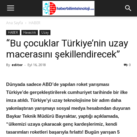
Ana Sayfa
HABER
HABER
Havacılık
Uzay
“Bu çocuklar Türkiye’nin uzay
macerasını şekillendirecek”
By
editor
-
Eyl 16, 2018
0
Dünyada sadece ABD’de yapılan roket yarışması
Türkiye’de gerçekleştirilerek cumhuriyet tarihinde bir ilke
imza atıldı. Türkiye’yi uzay teknolojisine bir adım daha
yakınlaştıran yarışmayı sosyal medya hesabından duyuran
Baykar Teknik Müdürü Bayraktar, yaptığı açıklamada,
“ülkemizi uzaya çıkaracak genç kardeşlerimiz, kendi
tasarımları roketleri başarıyla fırlattı! Bugün yarışan 5