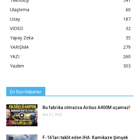
Teknoloji
541
Ulaştırma
60
Uzay
187
VIDEO
32
Yapay Zeka
35
YARIŞMA
279
YAZI
260
Yazılım
303
En Son Haberler
Bu fabrika olmazsa Airbus A400M uçamaz!
Ara 27, 2022
F-16’ları taklit eden İHA: Kamikaze Şimşek