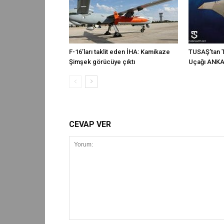
F-16’ları taklit eden İHA: Kamikaze
TUSAŞ’tan T
Şimşek görücüye çıktı
Uçağı ANKA-
CEVAP VER