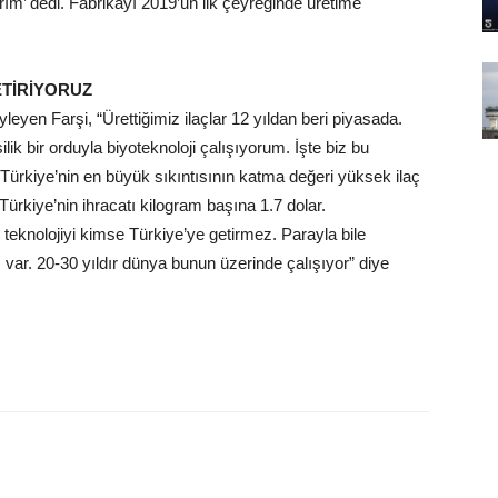
rım’ dedi. Fabrikayı 2019’un ilk çeyreğinde üretime
GETİRİYORUZ
yleyen Farşi, “Ürettiğimiz ilaçlar 12 yıldan beri piyasada.
lik bir orduyla biyoteknoloji çalışıyorum. İşte biz bu
a Türkiye’nin en büyük sıkıntısının katma değeri yüksek ilaç
rkiye’nin ihracatı kilogram başına 1.7 dolar.
r teknolojiyi kimse Türkiye’ye getirmez. Parayla bile
 var. 20-30 yıldır dünya bunun üzerinde çalışıyor” diye