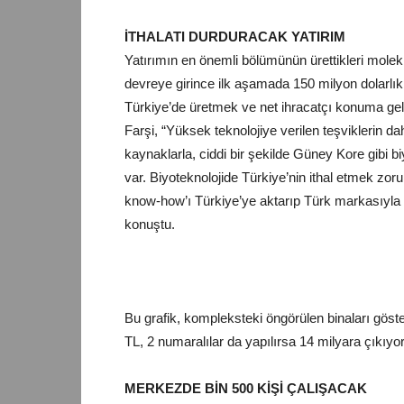
İTHALATI DURDURACAK YATIRIM
Yatırımın en önemli bölümünün ürettikleri molek
devreye girince ilk aşamada 150 milyon dolarlık b
Türkiye’de üretmek ve net ihracatçı konuma gelm
Farşi, “Yüksek teknolojiye verilen teşviklerin da
kaynaklarla, ciddi bir şekilde Güney Kore gibi 
var. Biyoteknolojide Türkiye’nin ithal etmek zor
know-how’ı Türkiye’ye aktarıp Türk markasıyla 
konuştu.
Bu grafik, kompleksteki öngörülen binaları göster
TL, 2 numaralılar da yapılırsa 14 milyara çıkıyor
MERKEZDE BİN 500 KİŞİ ÇALIŞACAK