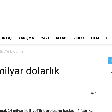
PORTAJ
YARIŞMA
YAZI
KITAP
VIDEO
FİLM
İL
BiyoTürk yatırımı
ilyar dolarlık
0
acak 14 milyarlık BiyoTürk projesine başladı. 4 fabrika