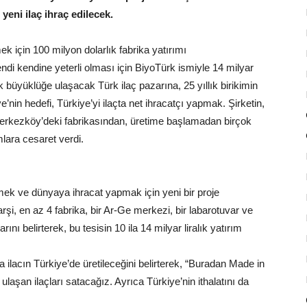
yeni ilaç ihraç edilecek.
k için 100 milyon dolarlık fabrika yatırımı
di kendine yeterli olması için BiyoTürk ismiyle 14 milyar
ık büyüklüğe ulaşacak Türk ilaç pazarına, 25 yıllık birikimin
’nin hedefi, Türkiye’yi ilaçta net ihracatçı yapmak. Şirketin,
Çerkezköy’deki fabrikasından, üretime başlamadan birçok
mlara cesaret verdi.
irmek ve dünyaya ihracat yapmak için yeni bir proje
, en az 4 fabrika, bir Ar-Ge merkezi, bir labarotuvar ve
ı belirterek, bu tesisin 10 ila 14 milyar liralık yatırım
a ilacın Türkiye’de üretileceğini belirterek, “Buradan Made in
ulaşan ilaçları satacağız. Ayrıca Türkiye’nin ithalatını da