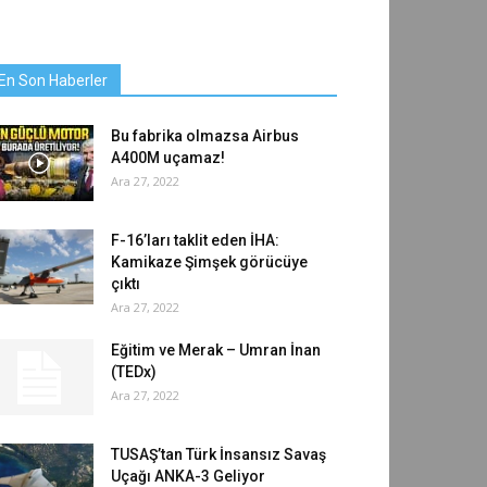
En Son Haberler
Bu fabrika olmazsa Airbus
A400M uçamaz!
Ara 27, 2022
F-16’ları taklit eden İHA:
Kamikaze Şimşek görücüye
çıktı
Ara 27, 2022
Eğitim ve Merak – Umran İnan
(TEDx)
Ara 27, 2022
TUSAŞ’tan Türk İnsansız Savaş
Uçağı ANKA-3 Geliyor