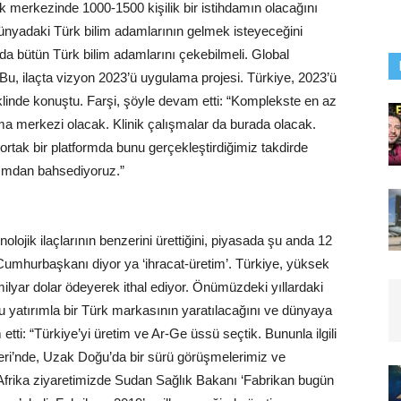
rk merkezinde 1000-1500 kişilik bir istihdamın olacağını
 dünyadaki Türk bilim adamlarının gelmek isteyeceğini
ada bütün Türk bilim adamlarını çekebilmeli. Global
. Bu, ilaçta vizyon 2023’ü uygulama projesi. Türkiye, 2023’ü
eklinde konuştu. Farşi, şöyle devam etti: “Komplekste en az
rma merkezi olacak. Klinik çalışmalar da burada olacak.
 ortak bir platformda bunu gerçekleştirdiğimiz takdirde
ırımdan bahsediyoruz.”
nolojik ilaçlarının benzerini ürettiğini, piyasada şu anda 12
ın Cumhurbaşkanı diyor ya ‘ihracat-üretim’. Türkiye, yüksek
ilyar dolar ödeyerek ithal ediyor. Önümüzdeki yıllardaki
u yatırımla bir Türk markasının yaratılacağını ve dünyaya
tti: “Türkiye’yi üretim ve Ar-Ge üssü seçtik. Bununla ilgili
eri’nde, Uzak Doğu’da bir sürü görüşmelerimiz ve
frika ziyaretimizde Sudan Sağlık Bakanı ‘Fabrikan bugün