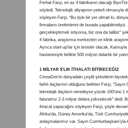
Ferhat
Farşi, en az 4 fabrikanın olacağı BiyoTü
söyledi. Teknolojik altyapının yeterli olmasıyla
söyleyen Farşi, “Bu öyle bir yer olmalı ki, düny
firmaların üretimlerini de burada yapabilmeliyiz
gerçekleştirmek istiyorsa, biz ona da talibiz” ş
4 fabrika, araştırma merkezleri ve klinik araştı
Ayrıca start-up’lar için tesisler olacak. Kamuyla
hastanesiyle birlikte 500 milyon dolarlık bir yat
1 MİLYAR $’LIK İTHALATI BİTİRECEĞİZ
CinnaGen’in
dünyadaki çeşitli şirketlerin biyotek
farklı ilaçlarının olduğunu belirten Farşi, “Say
teknolojik ilaçların neredeyse yüzde 100’ünü 1 m
faturamız 2-3 milyar dolara yükselecek” dedi. B
ihracat yapacağını söyleyen Farşi, şöyle devam e
Afrika’da, Güney Amerika’da, Türk Cumhuriyetl
anlaşmalarımız var. Sayın Cumhurbaşkanı’yla A