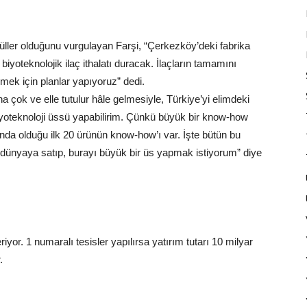
üller olduğunu vurgulayan Farşi, “Çerkezköy’deki fabrika
iyoteknolojik ilaç ithalatı duracak. İlaçların tamamını
ek için planlar yapıyoruz” dedi.
ha çok ve elle tutulur hâle gelmesiyle, Türkiye’yi elimdeki
biyoteknoloji üssü yapabilirim. Çünkü büyük bir know-how
unda olduğu ilk 20 ürünün know-how’ı var. İşte bütün bu
dünyaya satıp, burayı büyük bir üs yapmak istiyorum” diye
iyor. 1 numaralı tesisler yapılırsa yatırım tutarı 10 milyar
.