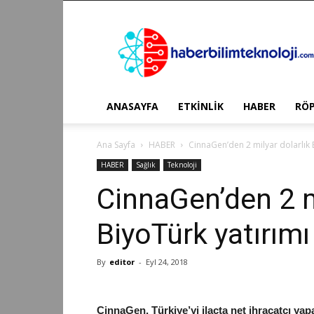
Haber
Bilim
Teknoloji
ANASAYFA
ETKİNLİK
HABER
RÖ
Ana Sayfa
HABER
CinnaGen’den 2 milyar dolarlık 
HABER
Sağlık
Teknoloji
CinnaGen’den 2 m
BiyoTürk yatırımı
By
editor
-
Eyl 24, 2018
CinnaGen, Türkiye’yi ilaçta net ihracatçı yap