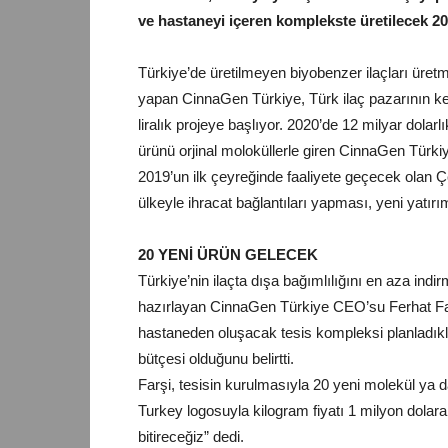
ve hastaneyi içeren komplekste üretilecek 20 
Türkiye’de üretilmeyen biyobenzer ilaçları üretme
yapan CinnaGen Türkiye, Türk ilaç pazarının ken
liralık projeye başlıyor. 2020’de 12 milyar dolarl
ürünü orjinal moloküllerle giren CinnaGen Türkiye
2019’un ilk çeyreğinde faaliyete geçecek olan 
ülkeyle ihracat bağlantıları yapması, yeni yatırı
20 YENİ ÜRÜN GELECEK
Türkiye’nin ilaçta dışa bağımlılığını en aza ind
hazırlayan CinnaGen Türkiye CEO’su Ferhat Farşi
hastaneden oluşacak tesis kompleksi planladıkların
bütçesi olduğunu belirtti.
Farşi, tesisin kurulmasıyla 20 yeni molekül ya d
Turkey logosuyla kilogram fiyatı 1 milyon dolara 
bitireceğiz” dedi.