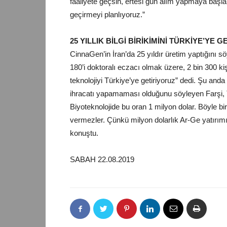
faaliyete geçsin, ertesi gün alım yapmaya başla
geçirmeyi planlıyoruz.”
25 YILLIK BİLGİ BİRİKİMİNİ TÜRKİYE’YE 
CinnaGen’in İran’da 25 yıldır üretim yaptığını sö
180’i doktoralı eczacı olmak üzere, 2 bin 300 kişi
teknolojiyi Türkiye’ye getiriyoruz” dedi. Şu and
ihracatı yapamaması olduğunu söyleyen Farşi, Tü
Biyoteknolojide bu oran 1 milyon dolar. Böyle bi
vermezler. Çünkü milyon dolarlık Ar-Ge yatırımı
konuştu.
SABAH 22.08.2019