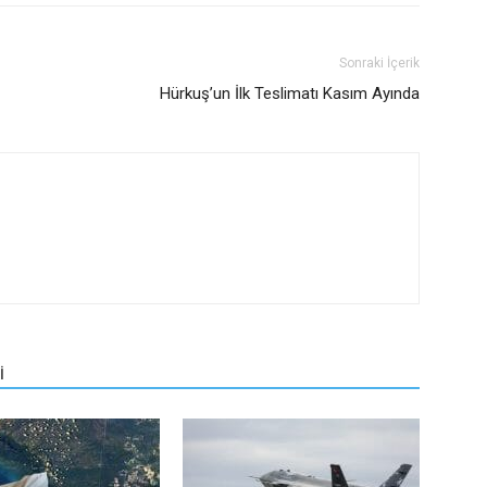
Sonraki İçerik
Hürkuş’un İlk Teslimatı Kasım Ayında
İ