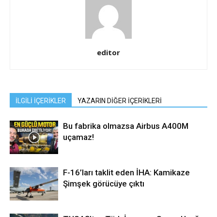
editor
İLGİLİ İÇERİKLER
YAZARIN DİĞER İÇERİKLERİ
Bu fabrika olmazsa Airbus A400M
uçamaz!
F-16’ları taklit eden İHA: Kamikaze
Şimşek görücüye çıktı