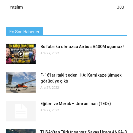
Yazılım
303
En Son Haberler
Bu fabrika olmazsa Airbus A400M uçamaz!
Ara 27, 2022
F-16’ları taklit eden İHA: Kamikaze Şimşek
görücüye çıktı
Ara 27, 2022
Eğitim ve Merak – Umran İnan (TEDx)
Ara 27, 2022
TUSAŞ’tan Türk İnsansız Savaş Uçağı ANKA-3