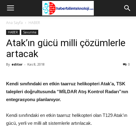
Ana Sayfa
HABER
HABER
Savunma
Atak’ın gücü milli çözümlerle
artacak
By
editor
-
Kas 8, 2018
0
Kendi sınıfındaki en etkin taarruz helikopteri Atak’a, TSK
talepleri doğrultusunda “MİLDAR Atış Kontrol Radarı”nın
entegrasyonu planlanıyor.
Kendi sınıfındaki en etkin taarruz helikopteri olan T129 Atak’ın
gücü, yerli ve milli alt sistemlerle artırılacak.