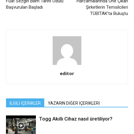
Fuat Sezgin Bilim Tarihi Ödülü”
Harcamalarında Öne Çıkan
Başvuruları Başladı
Şirketlerin Temsilcileri
TÜBİTAK’ta Buluştu
editor
İLGİLİ İÇERİKLER
YAZARIN DİĞER İÇERİKLERİ
Togg Akıllı Cihaz nasıl üretiliyor?