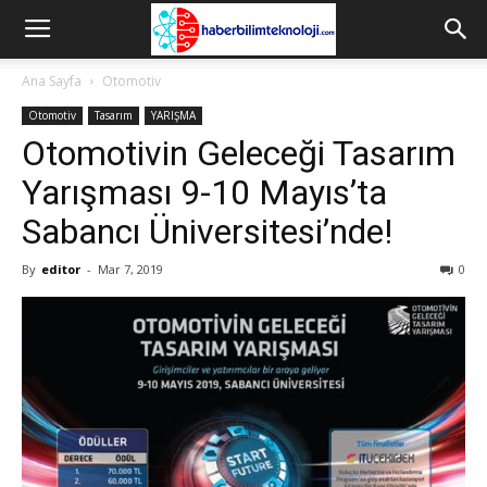
Ana Sayfa
Otomotiv
Otomotiv
Tasarım
YARIŞMA
Otomotivin Geleceği Tasarım
Yarışması 9-10 Mayıs’ta
Sabancı Üniversitesi’nde!
By
editor
-
Mar 7, 2019
0