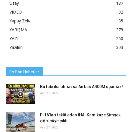
Uzay
187
VIDEO
32
Yapay Zeka
35
YARIŞMA
279
YAZI
260
Yazılım
303
En Son Haberler
Bu fabrika olmazsa Airbus A400M uçamaz!
Ara 27, 2022
F-16’ları taklit eden İHA: Kamikaze Şimşek
görücüye çıktı
Ara 27, 2022