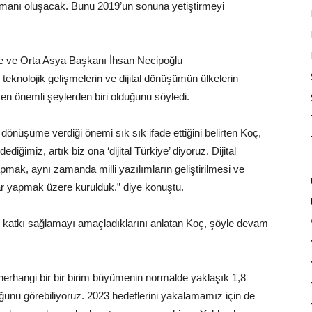
kümanı oluşacak. Bunu 2019’un sonuna yetiştirmeyi
e ve Orta Asya Başkanı İhsan Necipoğlu
knolojik gelişmelerin ve dijital dönüşümün ülkelerin
en önemli şeylerden biri olduğunu söyledi.
önüşüme verdiği önemi sık sık ifade ettiğini belirten Koç,
diğimiz, artık biz ona ‘dijital Türkiye’ diyoruz. Dijital
mak, aynı zamanda milli yazılımların geliştirilmesi ve
ar yapmak üzere kurulduk.” diye konuştu.
ne katkı sağlamayı amaçladıklarını anlatan Koç, şöyle devam
an herhangi bir bir birim büyümenin normalde yaklaşık 1,8
unu görebiliyoruz. 2023 hedeflerini yakalamamız için de