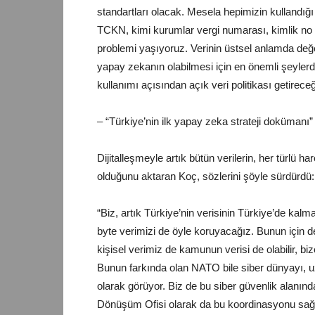
standartları olacak. Mesela hepimizin kullandığ
TCKN, kimi kurumlar vergi numarası, kimlik no
problemi yaşıyoruz. Verinin üstsel anlamda değeri
yapay zekanın olabilmesi için en önemli şeylerden
kullanımı açısından açık veri politikası getireceğ
– “Türkiye’nin ilk yapay zeka strateji dokümanı”
Dijitalleşmeyle artık bütün verilerin, her türlü h
olduğunu aktaran Koç, sözlerini şöyle sürdürdü:
“Biz, artık Türkiye’nin verisinin Türkiye’de kalm
byte verimizi de öyle koruyacağız. Bunun için de
kişisel verimiz de kamunun verisi de olabilir, biz
Bunun farkında olan NATO bile siber dünyayı, uz
olarak görüyor. Biz de bu siber güvenlik alanında
Dönüşüm Ofisi olarak da bu koordinasyonu sa