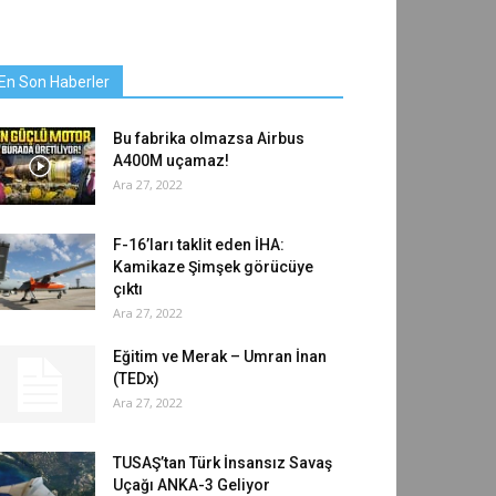
En Son Haberler
Bu fabrika olmazsa Airbus
A400M uçamaz!
Ara 27, 2022
F-16’ları taklit eden İHA:
Kamikaze Şimşek görücüye
çıktı
Ara 27, 2022
Eğitim ve Merak – Umran İnan
(TEDx)
Ara 27, 2022
TUSAŞ’tan Türk İnsansız Savaş
Uçağı ANKA-3 Geliyor