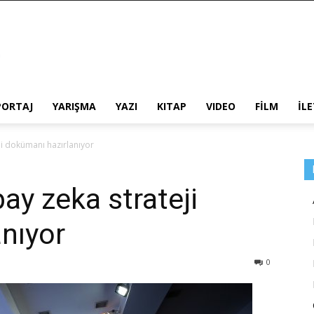
PORTAJ
YARIŞMA
YAZI
KITAP
VIDEO
FİLM
İL
eji dokümanı hazırlanıyor
pay zeka strateji
nıyor
0