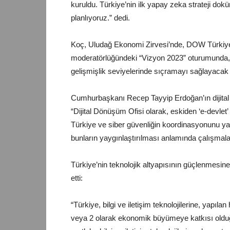
kuruldu. Türkiye’nin ilk yapay zeka strateji do
planlıyoruz.” dedi.
Koç, Uludağ Ekonomi Zirvesi’nde, DOW Türkiy
moderatörlüğündeki “Vizyon 2023” oturumunda, te
gelişmişlik seviyelerinde sıçramayı sağlayacak 
Cumhurbaşkanı Recep Tayyip Erdoğan’ın dijital d
“Dijital Dönüşüm Ofisi olarak, eskiden ‘e-devlet’ de
Türkiye ve siber güvenliğin koordinasyonunu yap
bunların yaygınlaştırılması anlamında çalışmal
Türkiye’nin teknolojik altyapısının güçlenmesi
etti:
“Türkiye, bilgi ve iletişim teknolojilerine, yapıl
veya 2 olarak ekonomik büyümeye katkısı olduğ