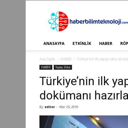
Haber
Bilim
Teknoloji
ANASAYFA
ETKİNLİK
HABER
RÖ
Ana Sayfa
HABER
Türkiye’nin ilk yapay zeka strat
HABER
Yapay Zeka
Türkiye’nin ilk ya
dokümanı hazırla
By
editor
-
Mar 25, 2019