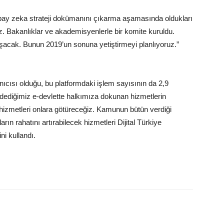
yapay zeka strateji dokümanını çıkarma aşamasında oldukları
ruz. Bakanlıklar ve akademisyenlerle bir komite kuruldu.
uşacak. Bunun 2019’un sonuna yetiştirmeyi planlıyoruz.”
nıcısı olduğu, bu platformdaki işlem sayısının da 2,9
e dediğimiz e-devlette halkımıza dokunan hizmetlerin
i hizmetleri onlara götüreceğiz. Kamunun bütün verdiği
rın rahatını artırabilecek hizmetleri Dijital Türkiye
i kullandı.