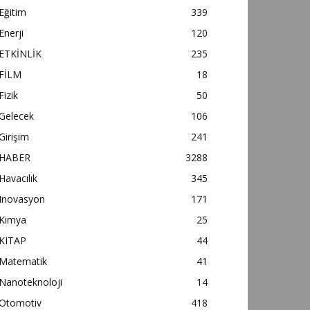
Eğitim
339
Enerji
120
ETKİNLİK
235
FİLM
18
Fizik
50
Gelecek
106
Girişim
241
HABER
3288
Havacılık
345
Inovasyon
171
Kimya
25
KITAP
44
Matematik
41
Nanoteknoloji
14
Otomotiv
418