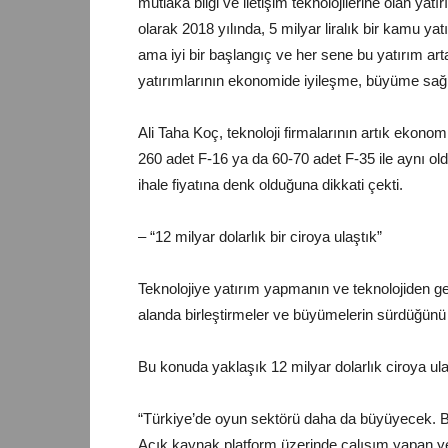
mutlaka bilgi ve iletişim teknolojilerine olan y
olarak 2018 yılında, 5 milyar liralık bir kamu y
ama iyi bir başlangıç ve her sene bu yatırım artar
yatırımlarının ekonomide iyileşme, büyüme sağla
Ali Taha Koç, teknoloji firmalarının artık ekonom
260 adet F-16 ya da 60-70 adet F-35 ile aynı o
ihale fiyatına denk olduğuna dikkati çekti.
– “12 milyar dolarlık bir ciroya ulaştık”
Teknolojiye yatırım yapmanın ve teknolojiden 
alanda birleştirmeler ve büyümelerin sürdüğünü 
Bu konuda yaklaşık 12 milyar dolarlık ciroya ula
“Türkiye’de oyun sektörü daha da büyüyecek. Baz
Açık kaynak platform üzerinde çalışım yapan yerl