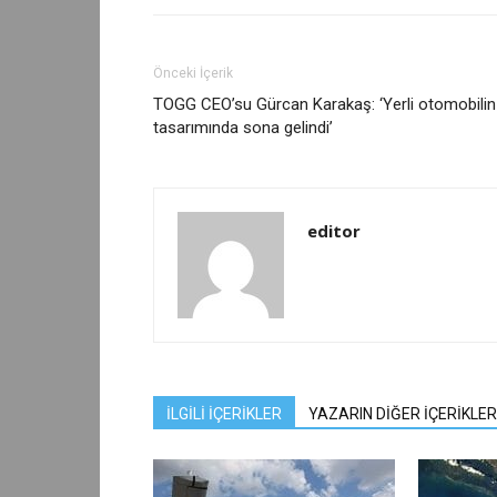
Önceki İçerik
TOGG CEO’su Gürcan Karakaş: ‘Yerli otomobilin
tasarımında sona gelindi’
editor
İLGİLİ İÇERİKLER
YAZARIN DİĞER İÇERİKLER