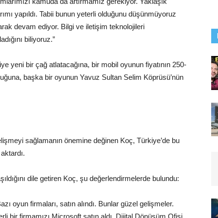
atırımlarımızı kamuda da artırmamız gerekiyor. Yaklaşık
atırımı yapıldı. Tabii bunun yeterli olduğunu düşünmüyoruz
ak devam ediyor. Bilgi ve iletişim teknolojileri
dığını biliyoruz.”
iye yeni bir çağ atlatacağına, bir mobil oyunun fiyatının 250-
lduğuna, başka bir oyunun Yavuz Sultan Selim Köprüsü’nün
gelişmeyi sağlamanın önemine değinen Koç, Türkiye’de bu
aktardı.
şıldığını dile getiren Koç, şu değerlendirmelerde bulundu:
ı oyun firmaları, satın alındı. Bunlar güzel gelişmeler.
i bir firmamızı Microsoft satın aldı. Dijital Dönüşüm Ofisi