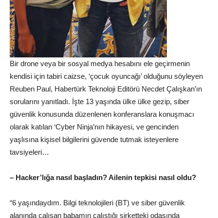
Bir drone veya bir sosyal medya hesabını ele geçirmenin
kendisi için tabiri caizse, ‘çocuk oyuncağı’ olduğunu söyleyen
Reuben Paul, Habertürk Teknoloji Editörü Necdet Çalışkan’ın
sorularını yanıtladı. İşte 13 yaşında ülke ülke gezip, siber
güvenlik konusunda düzenlenen konferanslara konuşmacı
olarak katılan ‘Cyber Ninja’nın hikayesi, ve gencinden
yaşlısına kişisel bilgilerini güvende tutmak isteyenlere
tavsiyeleri…
– Hacker’lığa nasıl başladın? Ailenin tepkisi nasıl oldu?
“6 yaşındaydım. Bilgi teknolojileri (BT) ve siber güvenlik
alanında çalışan babamın çalıştığı şirketteki odasında