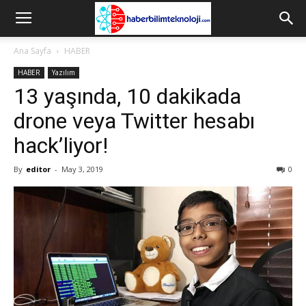
Ana Sayfa
HABER
HABER
Yazılım
13 yaşında, 10 dakikada
drone veya Twitter hesabı
hack’liyor!
By
editor
-
May 3, 2019
0