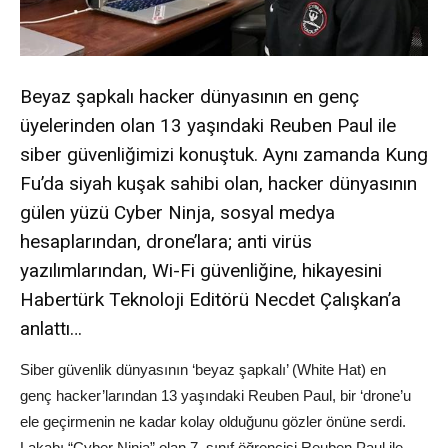
Beyaz şapkalı hacker dünyasının en genç
üyelerinden olan 13 yaşındaki Reuben Paul ile
siber güvenliğimizi konuştuk. Aynı zamanda Kung
Fu’da siyah kuşak sahibi olan, hacker dünyasının
gülen yüzü Cyber Ninja, sosyal medya
hesaplarından, drone’lara; anti virüs
yazılımlarından, Wi-Fi güvenliğine, hikayesini
Habertürk Teknoloji Editörü Necdet Çalışkan’a
anlattı…
Siber güvenlik dünyasının ‘beyaz şapkalı’ (White Hat) en
genç hacker’larından 13 yaşındaki Reuben Paul, bir ‘drone’u
ele geçirmenin ne kadar kolay olduğunu gözler önüne serdi.
Lakabı “Cyber Ninja” olan 7. sınıf öğrencisi Reuben Paul ile