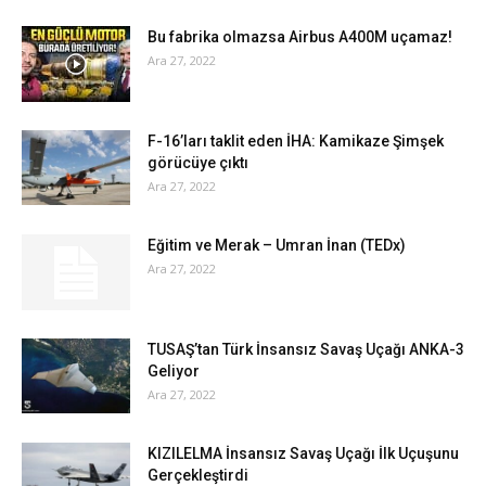
Bu fabrika olmazsa Airbus A400M uçamaz!
Ara 27, 2022
F-16’ları taklit eden İHA: Kamikaze Şimşek
görücüye çıktı
Ara 27, 2022
Eğitim ve Merak – Umran İnan (TEDx)
Ara 27, 2022
TUSAŞ’tan Türk İnsansız Savaş Uçağı ANKA-3
Geliyor
Ara 27, 2022
KIZILELMA İnsansız Savaş Uçağı İlk Uçuşunu
Gerçekleştirdi