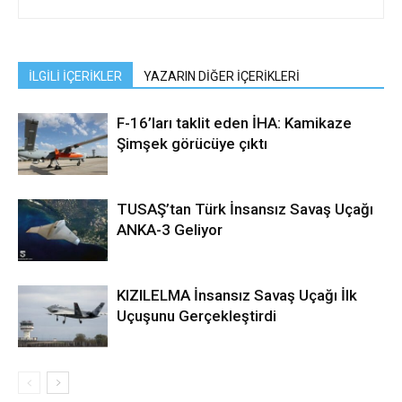
İLGİLİ İÇERİKLER
YAZARIN DİĞER İÇERİKLERİ
F-16’ları taklit eden İHA: Kamikaze
Şimşek görücüye çıktı
TUSAŞ’tan Türk İnsansız Savaş Uçağı
ANKA-3 Geliyor
KIZILELMA İnsansız Savaş Uçağı İlk
Uçuşunu Gerçekleştirdi