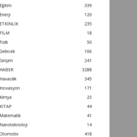
Eğitim
339
Enerji
120
ETKİNLİK
235
FİLM
18
Fizik
50
Gelecek
106
Girişim
241
HABER
3288
Havacılık
345
Inovasyon
171
Kimya
25
KITAP
44
Matematik
41
Nanoteknoloji
14
Otomotiv
418