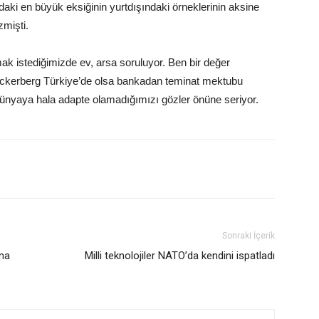
udaki en büyük eksiğinin yurtdışındaki örneklerinin aksine
zmişti.
k istediğimizde ev, arsa soruluyor. Ben bir değer
uckerberg Türkiye’de olsa bankadan teminat mektubu
 dünyaya hala adapte olamadığımızı gözler önüne seriyor.
Sonraki İçerik
ona
Milli teknolojiler NATO’da kendini ispatladı