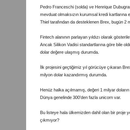
Pedro Franceschi (solda) ve Henrique Dubugras’
mevduat olmaksızın kurumsal kredi kartlarına e
Thiel tarafından da desteklenen Brex, bugün 2 mi
Fintech alanının parlayan yıldızı olarak gösteril
Ancak Silikon Vadisi standartlarına göre bile ol
dolar değere ulaşmış durumda.
İlk projesini geçtiğimiz yıl görücüye çıkaran Br
milyon dolar kazandırmış durumda.
Henüz halka açılmamış, değeri 1 milyar doların üz
Dünya genelinde 300’den fazla unicorn var.
Bu listeye hala ülkemizden dahil olan bir proje
çıkmıyor?