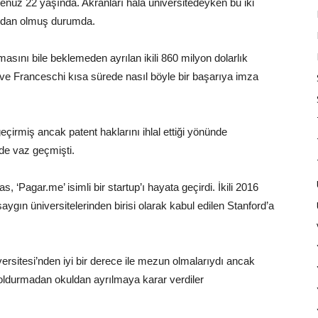
nüz 22 yaşında. Akranları hala üniversitedeyken bu iki
rından olmuş durumda.
lmasını bile beklemeden ayrılan ikili 860 milyon dolarlık
ve Franceschi kısa sürede nasıl böyle bir başarıya imza
çirmiş ancak patent haklarını ihlal ettiği yönünde
ede vaz geçmişti.
‘Pagar.me’ isimli bir startup’ı hayata geçirdi. İkili 2016
aygın üniversitelerinden birisi olarak kabul edilen Stanford’a
ersitesi’nden iyi bir derece ile mezun olmalarıydı ancak
i doldurmadan okuldan ayrılmaya karar verdiler