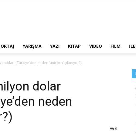
PORTAJ
YARIŞMA
YAZI
KITAP
VIDEO
FİLM
İL
andılar! (Türkiye’den neden ‘unicorn’ çıkmıyor?)
ilyon dolar
kiye’den neden
r?)
0