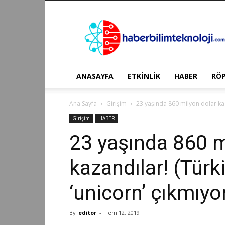
Haber
Bilim
Teknoloji
ANASAYFA
ETKİNLİK
HABER
RÖ
Ana Sayfa
Girişim
23 yaşında 860 milyon dolar kaz
Girişim
HABER
23 yaşında 860 m
kazandılar! (Tür
‘unicorn’ çıkmıyo
By
editor
-
Tem 12, 2019