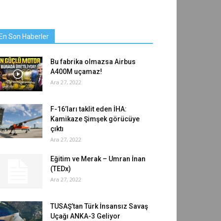
En Son Haberler
Bu fabrika olmazsa Airbus
A400M uçamaz!
Ara 27, 2022
F-16’ları taklit eden İHA:
Kamikaze Şimşek görücüye
çıktı
Ara 27, 2022
Eğitim ve Merak – Umran İnan
(TEDx)
Ara 27, 2022
TUSAŞ’tan Türk İnsansız Savaş
Uçağı ANKA-3 Geliyor