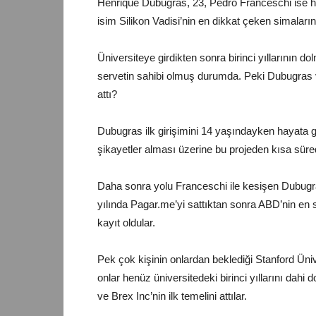
Henrique Dubugras, 23, Pedro Franceschi ise he
isim Silikon Vadisi’nin en dikkat çeken simala
Üniversiteye girdikten sonra birinci yıllarının do
servetin sahibi olmuş durumda. Peki Dubugras 
attı?
Dubugras ilk girişimini 14 yaşındayken hayata ge
şikayetler alması üzerine bu projeden kısa sür
Daha sonra yolu Franceschi ile kesişen Dubugras, 
yılında Pagar.me’yi sattıktan sonra ABD’nin en s
kayıt oldular.
Pek çok kişinin onlardan beklediği Stanford Üniv
onlar henüz üniversitedeki birinci yıllarını dah
ve Brex Inc’nin ilk temelini attılar.