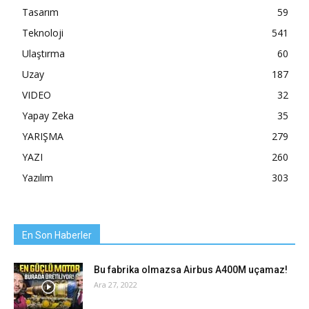
Tasarım
59
Teknoloji
541
Ulaştırma
60
Uzay
187
VIDEO
32
Yapay Zeka
35
YARIŞMA
279
YAZI
260
Yazılım
303
En Son Haberler
Bu fabrika olmazsa Airbus A400M uçamaz!
Ara 27, 2022