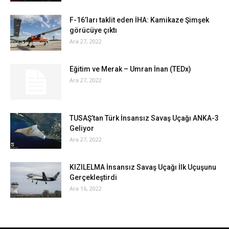
F-16’ları taklit eden İHA: Kamikaze Şimşek
görücüye çıktı
Ara 27, 2022
Eğitim ve Merak – Umran İnan (TEDx)
Ara 27, 2022
TUSAŞ’tan Türk İnsansız Savaş Uçağı ANKA-3
Geliyor
Ara 27, 2022
KIZILELMA İnsansız Savaş Uçağı İlk Uçuşunu
Gerçekleştirdi
Ara 16, 2022