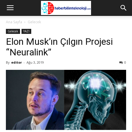
Ana Sayfa
Gelecek
Gelecek
YAZI
Elon Musk’ın Çılgın Projesi
“Neuralink”
By
editor
-
Ağu 3, 2019
0