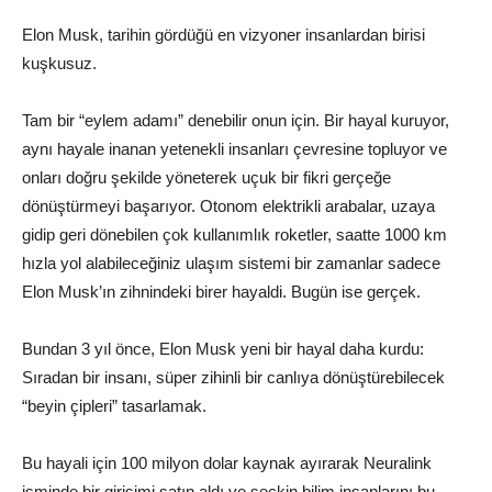
Elon Musk, tarihin gördüğü en vizyoner insanlardan birisi
kuşkusuz.
Tam bir “eylem adamı” denebilir onun için. Bir hayal kuruyor,
aynı hayale inanan yetenekli insanları çevresine topluyor ve
onları doğru şekilde yöneterek uçuk bir fikri gerçeğe
dönüştürmeyi başarıyor. Otonom elektrikli arabalar, uzaya
gidip geri dönebilen çok kullanımlık roketler, saatte 1000 km
hızla yol alabileceğiniz ulaşım sistemi bir zamanlar sadece
Elon Musk’ın zihnindeki birer hayaldi. Bugün ise gerçek.
Bundan 3 yıl önce, Elon Musk yeni bir hayal daha kurdu:
Sıradan bir insanı, süper zihinli bir canlıya dönüştürebilecek
“beyin çipleri” tasarlamak.
Bu hayali için 100 milyon dolar kaynak ayırarak Neuralink
isminde bir girişimi satın aldı ve seçkin bilim insanlarını bu