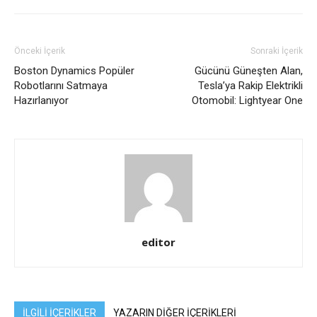
Önceki İçerik
Sonraki İçerik
Boston Dynamics Popüler
Gücünü Güneşten Alan,
Robotlarını Satmaya
Tesla’ya Rakip Elektrikli
Hazırlanıyor
Otomobil: Lightyear One
editor
İLGİLİ İÇERİKLER
YAZARIN DİĞER İÇERİKLERİ