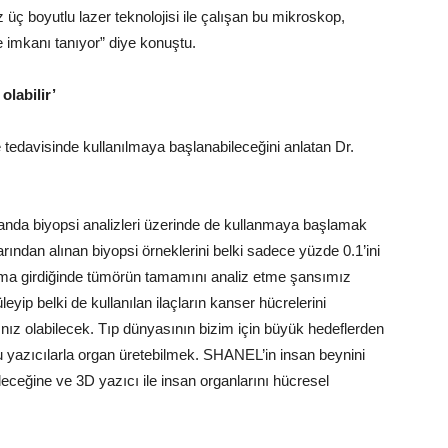
z üç boyutlu lazer teknolojisi ile çalışan bu mikroskop,
 imkanı tanıyor” diye konuştu.
olabilir’
e tedavisinde kullanılmaya başlanabileceğini anlatan Dr.
anda biyopsi analizleri üzerinde de kullanmaya başlamak
arından alınan biyopsi örneklerini belki sadece yüzde 0.1’ini
anıma girdiğinde tümörün tamamını analiz etme şansımız
eyip belki de kullanılan ilaçların kanser hücrelerini
nız olabilecek. Tıp dünyasının bizim için büyük hedeflerden
tlu yazıcılarla organ üretebilmek. SHANEL’in insan beynini
ceğine ve 3D yazıcı ile insan organlarını hücresel