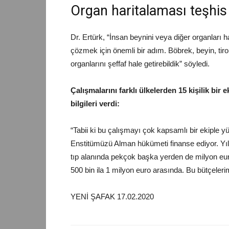
Organ haritalaması teşhis 
Dr. Ertürk, “İnsan beynini veya diğer organları ha
çözmek için önemli bir adım. Böbrek, beyin, tir
organlarını şeffaf hale getirebildik” söyledi.
Çalışmalarını farklı ülkelerden 15 kişilik bir 
bilgileri verdi:
“Tabii ki bu çalışmayı çok kapsamlı bir ekiple y
Enstitümüzü Alman hükümeti finanse ediyor. Yıll
tıp alanında pekçok başka yerden de milyon eur
500 bin ila 1 milyon euro arasında. Bu bütçeleri
YENİ ŞAFAK 17.02.2020