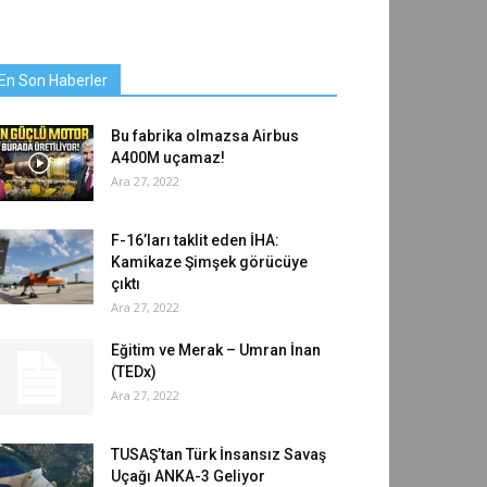
En Son Haberler
Bu fabrika olmazsa Airbus
A400M uçamaz!
Ara 27, 2022
F-16’ları taklit eden İHA:
Kamikaze Şimşek görücüye
çıktı
Ara 27, 2022
Eğitim ve Merak – Umran İnan
(TEDx)
Ara 27, 2022
TUSAŞ’tan Türk İnsansız Savaş
Uçağı ANKA-3 Geliyor