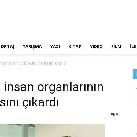
PORTAJ
YARIŞMA
YAZI
KITAP
VIDEO
FİLM
İL
ganlarının üç boyutlu haritasını çıkardı
 insan organlarının
sını çıkardı
0