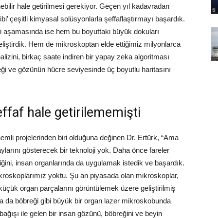
nebilir hale getirilmesi gerekiyor. Geçen yıl kadavradan
ibi’ çeşitli kimyasal solüsyonlarla şeffaflaştırmayı başardık.
 aşamasında ise hem bu boyuttaki büyük dokuları
eliştirdik. Hem de mikroskoptan elde ettiğimiz milyonlarca
alizini, birkaç saate indiren bir yapay zeka algoritması
reği ve gözünün hücre seviyesinde üç boyutlu haritasını
ffaf hale getirilememişti
emli projelerinden biri olduğuna değinen Dr. Ertürk, “Ama
larını gösterecek bir teknoloji yok. Daha önce fareler
niğini, insan organlarında da uygulamak istedik ve başardık.
kroskoplarımız yoktu. Şu an piyasada olan mikroskoplar,
küçük organ parçalarını görüntülemek üzere geliştirilmiş
a da böbreği gibi büyük bir organ lazer mikroskobunda
bağışı ile gelen bir insan gözünü, böbreğini ve beyin