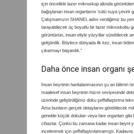
için öncelikle lazer mikroskop altında görüntüle
bağışlanan insan organlarını ‘sütü suya çevirir g
Çalışmamızın SHANEL adını verdiğimiz bu yeni
tarayabilecek üç boyutlu bir lazer mikroskobu g
görüntünün, insan eliyle yüzyıllar sürebilecek an
geliştirdik. Böylece dünyada ilk kez, insan böb
çıkarmayı başardık.”
Daha önce insan organı şe
İnsan beyninin haritalanmasının şu an bilimin ön
maalesef insan beyninin hücre seviyesinde detay
üzerinde geliştirdiğimiz doku şeffaflaştırma tek
Ama bunların gerçek detaylarını görebilecek mi
genelde küçük dokuları veya fare organları gibi 
cihazlar. Çünkü bu zamana kadar insan beyni y
incelenmek için şeffaflaştırılamamıştı. Kadavra 