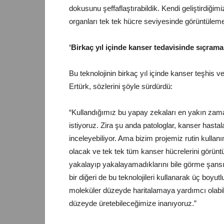
dokusunu şeffaflaştırabildik. Kendi geliştirdiğimi
organları tek tek hücre seviyesinde görüntüleme
‘Birkaç yıl içinde kanser tedavisinde sıçrama 
Bu teknolojinin birkaç yıl içinde kanser teşhis v
Ertürk, sözlerini şöyle sürdürdü:
“Kullandığımız bu yapay zekaları en yakın zam
istiyoruz. Zira şu anda patologlar, kanser hastal
inceleyebiliyor. Ama bizim projemiz rutin kull
olacak ve tek tek tüm kanser hücrelerini görüntül
yakalayıp yakalayamadıklarını bile görme şansı
bir diğeri de bu teknolojileri kullanarak üç boyu
moleküler düzeyde haritalamaya yardımcı olabile
düzeyde üretebileceğimize inanıyoruz.”