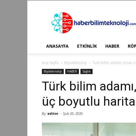
Haber
Bilim
Teknoloji
ANASAYFA
ETKİNLİK
HABER
RÖ
Ana Sayfa
Biyoteknoloji
Türk bilim adamı, insan or
Biyoteknoloji
HABER
Sağlık
Türk bilim adamı,
üç boyutlu harita
By
editor
-
Şub 20, 2020