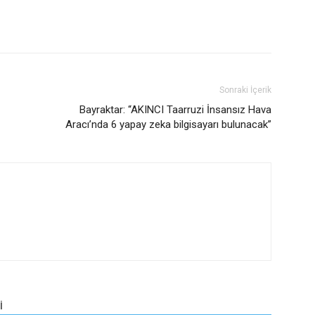
Sonraki İçerik
Bayraktar: “AKINCI Taarruzi İnsansız Hava
Aracı’nda 6 yapay zeka bilgisayarı bulunacak”
İ