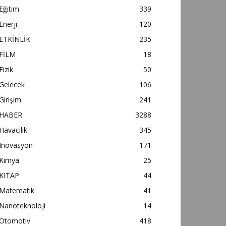
Eğitim
339
Enerji
120
ETKİNLİK
235
FİLM
18
Fizik
50
Gelecek
106
Girişim
241
HABER
3288
Havacılık
345
Inovasyon
171
Kimya
25
KITAP
44
Matematik
41
Nanoteknoloji
14
Otomotiv
418