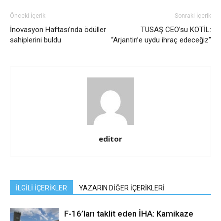
Önceki İçerik
Sonraki İçerik
İnovasyon Haftası’nda ödüller
TUSAŞ CEO’su KOTİL:
sahiplerini buldu
“Arjantin’e uydu ihraç edeceğiz”
editor
İLGİLİ İÇERİKLER
YAZARIN DİĞER İÇERİKLERİ
F-16’ları taklit eden İHA: Kamikaze