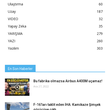
Ulaştırma
60
Uzay
187
VIDEO
32
Yapay Zeka
35
YARIŞMA
279
YAZI
260
Yazılım
303
En Son Haberler
Bu fabrika olmazsa Airbus A400M uçamaz!
Ara 27, 2022
F-16’ları taklit eden İHA: Kamikaze Şimşek
görücüye çıktı