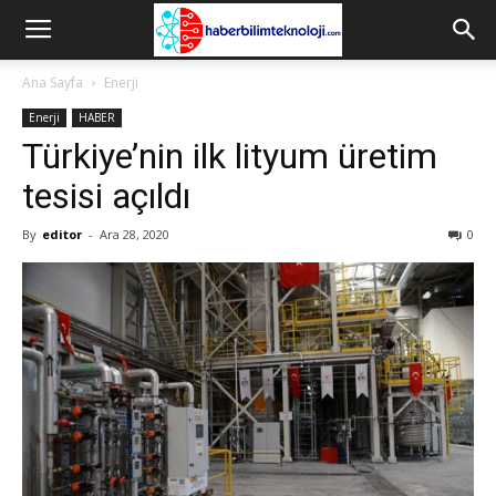
Ana Sayfa
Enerji
Enerji
HABER
Türkiye’nin ilk lityum üretim
tesisi açıldı
By
editor
-
Ara 28, 2020
0