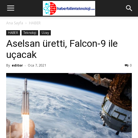
Ana Sayfa
HABER
HABER
Teknoloji
Uzay
Aselsan üretti, Falcon-9 ile
uçacak
By
editor
-
Oca 7, 2021
0