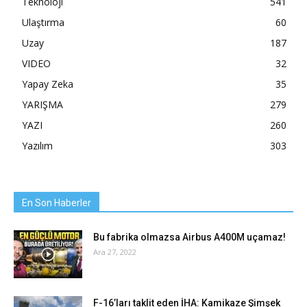
Teknoloji
541
Ulaştırma
60
Uzay
187
VIDEO
32
Yapay Zeka
35
YARIŞMA
279
YAZI
260
Yazılım
303
En Son Haberler
Bu fabrika olmazsa Airbus A400M uçamaz!
Ara 27, 2022
F-16’ları taklit eden İHA: Kamikaze Şimşek