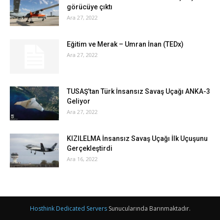
görücüye çıktı
Ara 27, 2022
Eğitim ve Merak – Umran İnan (TEDx)
Ara 27, 2022
TUSAŞ’tan Türk İnsansız Savaş Uçağı ANKA-3
Geliyor
Ara 27, 2022
KIZILELMA İnsansız Savaş Uçağı İlk Uçuşunu
Gerçekleştirdi
Ara 16, 2022
Hosthink Dedicated Servers
Sunucularında Barınmaktadır.