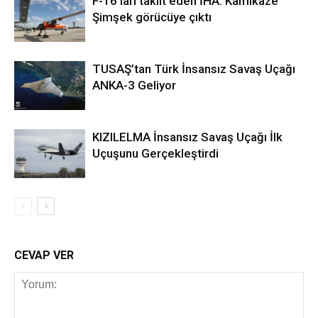
F-16’ları taklit eden İHA: Kamikaze
Şimşek görücüye çıktı
TUSAŞ’tan Türk İnsansız Savaş Uçağı
ANKA-3 Geliyor
KIZILELMA İnsansız Savaş Uçağı İlk
Uçuşunu Gerçekleştirdi
CEVAP VER