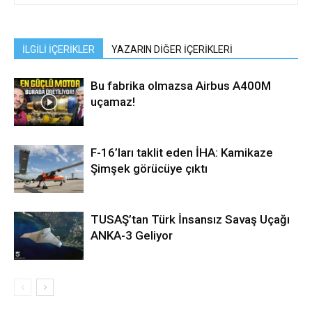
İLGİLİ İÇERİKLER
YAZARIN DİĞER İÇERİKLERİ
Bu fabrika olmazsa Airbus A400M
uçamaz!
F-16’ları taklit eden İHA: Kamikaze
Şimşek görücüye çıktı
TUSAŞ’tan Türk İnsansız Savaş Uçağı
ANKA-3 Geliyor