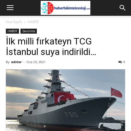
Ana Sayfa
HABER
HABER
Savunma
İlk milli fırkateyn TCG
İstanbul suya indirildi…
By
editor
-
Oca 25, 2021
0