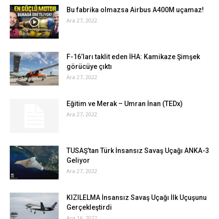
Bu fabrika olmazsa Airbus A400M uçamaz!
Ara 27, 2022
F-16’ları taklit eden İHA: Kamikaze Şimşek
görücüye çıktı
Ara 27, 2022
Eğitim ve Merak – Umran İnan (TEDx)
Ara 27, 2022
TUSAŞ’tan Türk İnsansız Savaş Uçağı ANKA-3
Geliyor
Ara 27, 2022
KIZILELMA İnsansız Savaş Uçağı İlk Uçuşunu
Gerçekleştirdi
Ara 16, 2022