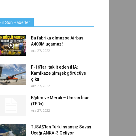
En Son Haberler
Bu fabrika olmazsa Airbus
A400M uçamaz!
Ara 27, 2022
F-16’ları taklit eden İHA:
Kamikaze Şimşek görücüye
çıktı
Ara 27, 2022
Eğitim ve Merak – Umran İnan
(TEDx)
Ara 27, 2022
TUSAŞ’tan Türk İnsansız Savaş
Uçağı ANKA-3 Geliyor