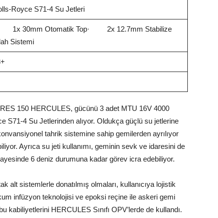
lls-Royce S71-4 Su Jetleri
 1x 30mm Otomatik Top· 2x 12.7mm Stabilize
lah Sistemi
8+
k ARES 150 HERCULES, gücünü 3 adet MTU 16V 4000
e S71-4 Su Jetlerinden alıyor. Oldukça güçlü su jetlerine
ansiyonel tahrik sistemine sahip gemilerden ayrılıyor
liyor. Ayrıca su jeti kullanımı, geminin sevk ve idaresini de
 sayesinde 6 deniz durumuna kadar görev icra edebiliyor.
lt sistemlerle donatılmış olmaları, kullanıcıya lojistik
kum infüzyon teknolojisi ve epoksi reçine ile askeri gemi
bu kabiliyetlerini HERCULES Sınıfı OPV’lerde de kullandı.