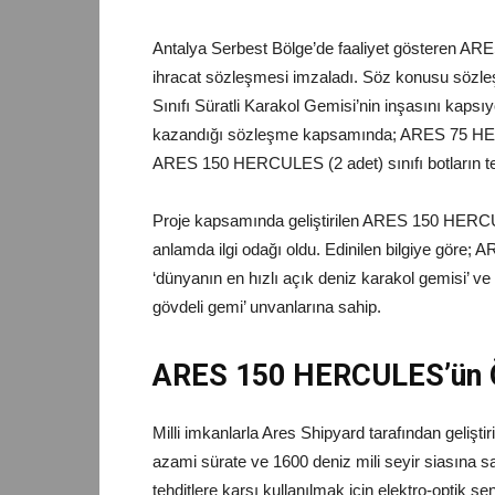
Antalya Serbest Bölge’de faaliyet gösteren ARES 
ihracat sözleşmesi imzaladı. Söz konusu sözl
Sınıfı Süratli Karakol Gemisi’nin inşasını kaps
kazandığı sözleşme kapsamında; ARES 75 H
ARES 150 HERCULES (2 adet) sınıfı botların tesl
Proje kapsamında geliştirilen ARES 150 HERCULE
anlamda ilgi odağı oldu. Edinilen bilgiye gö
‘dünyanın en hızlı açık deniz karakol gemisi’ v
gövdeli gemi’ unvanlarına sahip.
ARES 150 HERCULES’ün Öz
Milli imkanlarla Ares Shipyard tarafından geli
azami sürate ve 1600 deniz mili seyir siasına 
tehditlere karşı kullanılmak için elektro-optik