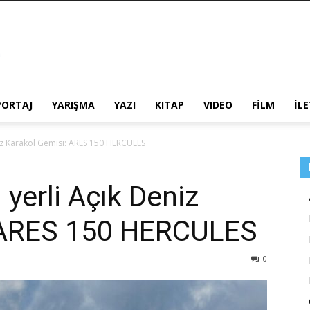
PORTAJ
YARIŞMA
YAZI
KITAP
VIDEO
FİLM
İL
niz Karakol Gemisi: ARES 150 HERCULES
 yerli Açık Deniz
 ARES 150 HERCULES
0