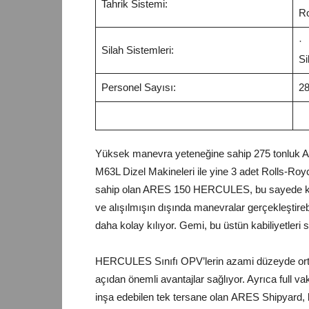
Tahrik Sistemi:
Ro
·
Silah Sistemleri:
Si
Personel Sayısı:
2
Yüksek manevra yeteneğine sahip 275 tonlu
M63L Dizel Makineleri ile yine 3 adet Rolls-Royc
sahip olan ARES 150 HERCULES, bu sayede konv
ve alışılmışın dışında manevralar gerçekleştirebi
daha kolay kılıyor. Gemi, bu üstün kabiliyetleri
HERCULES Sınıfı OPV’lerin azami düzeyde ortak a
açıdan önemli avantajlar sağlıyor. Ayrıca full va
inşa edebilen tek tersane olan ARES Shipyard, 