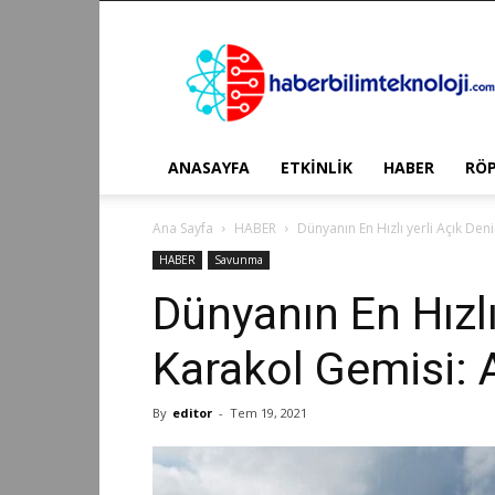
Haber
Bilim
Teknoloji
ANASAYFA
ETKİNLİK
HABER
RÖ
Ana Sayfa
HABER
Dünyanın En Hızlı yerli Açık De
HABER
Savunma
Dünyanın En Hızlı
Karakol Gemisi:
By
editor
-
Tem 19, 2021