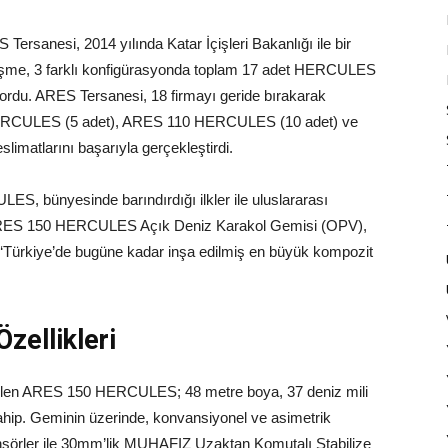
Tersanesi, 2014 yılında Katar İçişleri Bakanlığı ile bir
eşme, 3 farklı konfigürasyonda toplam 17 adet HERCULES
ıyordu. ARES Tersanesi, 18 firmayı geride bırakarak
ERCULES (5 adet), ARES 110 HERCULES (10 adet) ve
imatlarını başarıyla gerçekleştirdi.
S, bünyesinde barındırdığı ilkler ile uluslararası
re; ARES 150 HERCULES Açık Deniz Karakol Gemisi (OPV),
e ‘Türkiye’de bugüne kadar inşa edilmiş en büyük kompozit
ellikleri
ştirilen ARES 150 HERCULES; 48 metre boya, 37 deniz mili
sahip. Geminin üzerinde, konvansiyonel ve asimetrik
 sensörler ile 30mm’lik MUHAFIZ Uzaktan Komutalı Stabilize