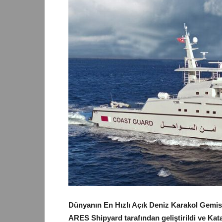
Dünyanın En Hızlı Açık Deniz Karakol Gemi
ARES Shipyard tarafından geliştirildi ve Kata