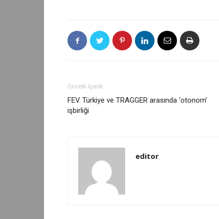
Önceki İçerik
FEV Türkiye ve TRAGGER arasında ‘otonom’
işbirliği
editor