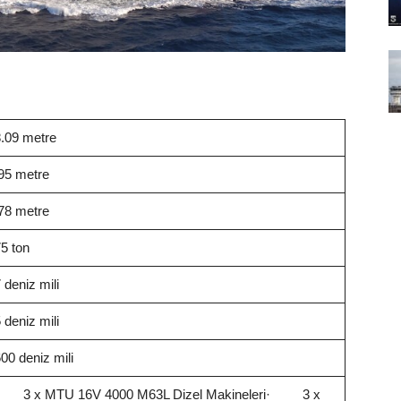
.09 metre
95 metre
78 metre
5 ton
 deniz mili
 deniz mili
00 deniz mili
 3 x MTU 16V 4000 M63L Dizel Makineleri· 3 x