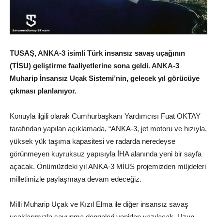
TUSAŞ, ANKA-3 isimli Türk insansız savaş uçağının
(TİSU) geliştirme faaliyetlerine sona geldi. ANKA-3
Muharip İnsansız Uçak Sistemi’nin, gelecek yıl görücüye
çıkması planlanıyor.
Konuyla ilgili olarak Cumhurbaşkanı Yardımcısı Fuat OKTAY
tarafından yapılan açıklamada, “ANKA-3, jet motoru ve hızıyla,
yüksek yük taşıma kapasitesi ve radarda neredeyse
görünmeyen kuyruksuz yapısıyla İHA alanında yeni bir sayfa
açacak. Önümüzdeki yıl ANKA-3 MİUS projemizden müjdeleri
milletimizle paylaşmaya devam edeceğiz.
Milli Muharip Uçak ve Kızıl Elma ile diğer insansız savaş
uçaklarımızla savunma dengeleri yeniden yazılacak. Uzun