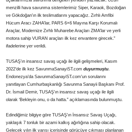
menzilli hava savunma sistemlerimiz Siper, Karaok, Bozdoğan
ve Gökdoğan’ın ilk teslimatlarını yapacağız. Zırhlı Amfibi
Hücum Aracı ZAHA’lar, PARS 6×6 Mayına Karşı Korumalı
Araçlar, Modernize Zırhlı Muharebe Araçları ZMA’lar ve yerli
motora sahip VURAN araçları ilk kez envantere girecek.”
ifadelerine yer verildi.
TUSAŞ’ın insansız savaş uçağı ile ilgili gelişmeleri, Kasım
2022’de ilk kez SavunmaSanayiST.com
duyurmuştu
.
Endonezya’da SavunmaSanayiST.com’un sorularını
yanıtlayan Cumhurbaşkanlığı Savunma Sanayii Başkanı Prof.
Dr. İsmail Demir, TUSAŞ’ın insansız savaş uçağı ile ilgili
olarak ‘Bekleyin onu, o da hatta.” açıklamasında bulunmuştu.
Edindiğimiz bilgiye göre TUSAŞ’ın İnsansız Savaş Uçağı,
yaklaşık 7 tonluk bir azami kalkış ağırlığına sahip olacak.
Gelecek yılın ilk yarısı içerisinde görücüye çıkması planlanan