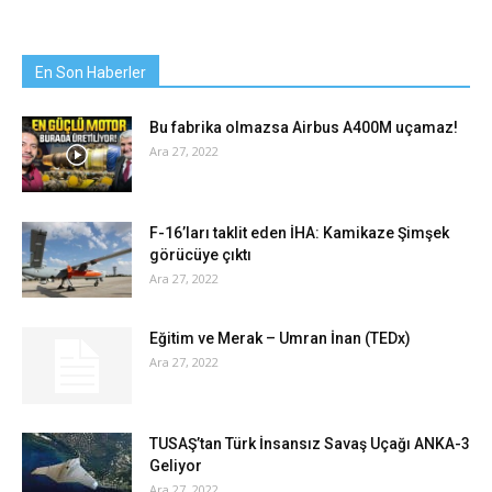
En Son Haberler
Bu fabrika olmazsa Airbus A400M uçamaz!
Ara 27, 2022
F-16’ları taklit eden İHA: Kamikaze Şimşek
görücüye çıktı
Ara 27, 2022
Eğitim ve Merak – Umran İnan (TEDx)
Ara 27, 2022
TUSAŞ’tan Türk İnsansız Savaş Uçağı ANKA-3
Geliyor
Ara 27, 2022