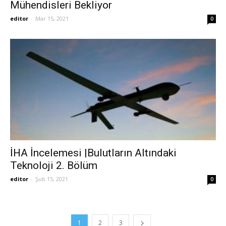
Mühendisleri Bekliyor
editor
-
Mar 15, 2021
0
İHA İncelemesi |Bulutların Altındaki
Teknoloji 2. Bölüm
editor
-
Şub 15, 2021
0
1
2
3