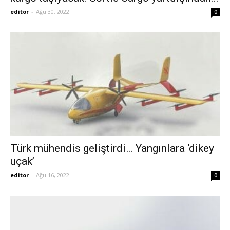
editor
-
Ağu 30, 2022
0
Türk mühendis geliştirdi… Yangınlara ‘dikey
uçak’
editor
-
Ağu 16, 2022
0