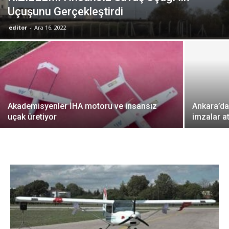
Uçuşunu Gerçekleştirdi
editor
-
Ara 16, 2022
Akademisyenler İHA motoru ve insansız
Ankara’da 
uçak üretiyor
imzalar at