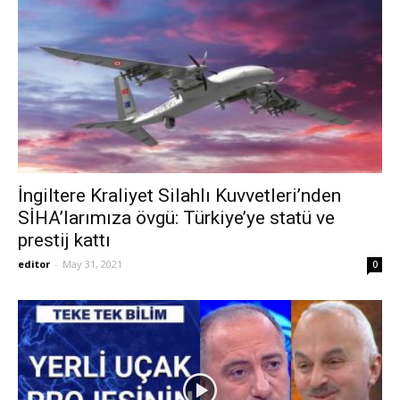
İngiltere Kraliyet Silahlı Kuvvetleri’nden
SİHA’larımıza övgü: Türkiye’ye statü ve
prestij kattı
editor
-
May 31, 2021
0