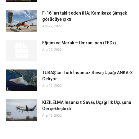
F-16’ları taklit eden İHA: Kamikaze Şimşek
görücüye çıktı
Ara 27, 2022
Eğitim ve Merak – Umran İnan (TEDx)
Ara 27, 2022
TUSAŞ’tan Türk İnsansız Savaş Uçağı ANKA-3
Geliyor
Ara 27, 2022
KIZILELMA İnsansız Savaş Uçağı İlk Uçuşunu
Gerçekleştirdi
Ara 16, 2022