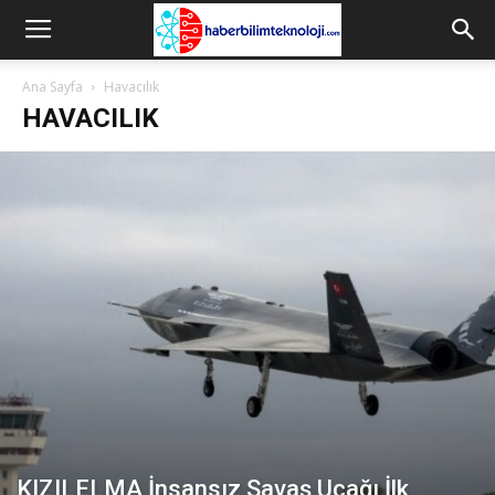
Ana Sayfa
Havacılık
HAVACILIK
KIZILELMA İnsansız Savaş Uçağı İlk