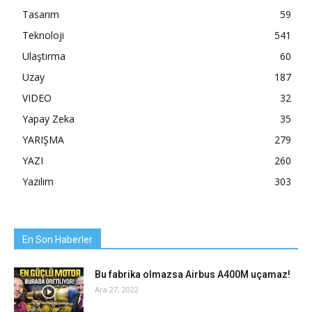
Tasarım
59
Teknoloji
541
Ulaştırma
60
Uzay
187
VIDEO
32
Yapay Zeka
35
YARIŞMA
279
YAZI
260
Yazılım
303
En Son Haberler
Bu fabrika olmazsa Airbus A400M uçamaz!
Ara 27, 2022