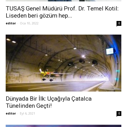
TUSAŞ Genel Müdürü Prof. Dr. Temel Kotil:
Liseden beri gözüm hep...
editor
-
Oca 10, 2022
0
Dünyada Bir İlk: Uçağıyla Çatalca
Tünelinden Geçti!
editor
-
Eyl 6, 2021
0