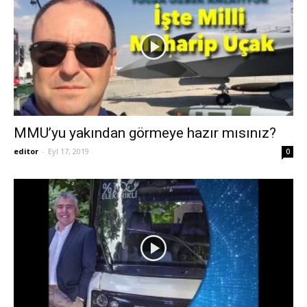
MMU’yu yakından görmeye hazır mısınız?
editor
-
Eyl 17, 2019
0