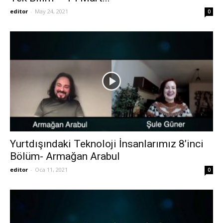
editor
-
May 24, 2021
0
Yurtdışındaki Teknoloji İnsanlarımız 8’inci
Bölüm- Armağan Arabul
editor
-
Oca 11, 2021
0