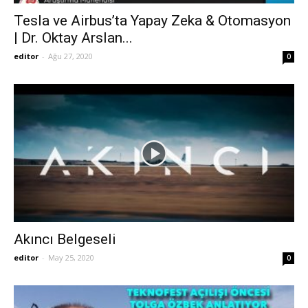
Tesla ve Airbus’ta Yapay Zeka & Otomasyon
| Dr. Oktay Arslan...
editor
-
Ağu 27, 2020
0
Akıncı Belgeseli
editor
-
May 25, 2020
0