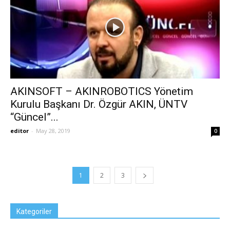
AKINSOFT – AKINROBOTICS Yönetim
Kurulu Başkanı Dr. Özgür AKIN, ÜNTV
“Güncel”...
editor
-
May 28, 2019
0
1
2
3
Kategoriler