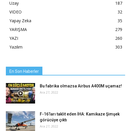
Uzay
187
VIDEO
32
Yapay Zeka
35
YARIŞMA
279
YAZI
260
Yazılım
303
En Son Haberler
Bu fabrika olmazsa Airbus A400M uçamaz!
Ara 27, 2022
F-16’ları taklit eden İHA: Kamikaze Şimşek
görücüye çıktı
Ara 27, 2022