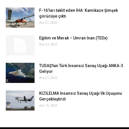
F-16’ları taklit eden İHA: Kamikaze Şimşek
görücüye çıktı
Ara 27, 2022
Eğitim ve Merak – Umran İnan (TEDx)
Ara 27, 2022
TUSAŞ’tan Türk İnsansız Savaş Uçağı ANKA-3
Geliyor
Ara 27, 2022
KIZILELMA İnsansız Savaş Uçağı İlk Uçuşunu
Gerçekleştirdi
Ara 16, 2022