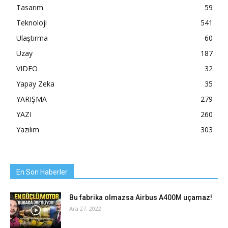
Tasarım
59
Teknoloji
541
Ulaştırma
60
Uzay
187
VIDEO
32
Yapay Zeka
35
YARIŞMA
279
YAZI
260
Yazılım
303
En Son Haberler
Bu fabrika olmazsa Airbus A400M uçamaz!
Ara 27, 2022