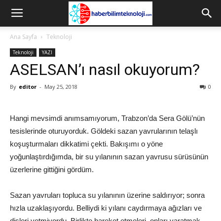
Ana Sayfa
Teknoloji
Teknoloji
YAZI
ASELSAN’ı nasıl okuyorum?
By
editor
-
May 25, 2018
0
Hangi mevsimdi anımsamıyorum, Trabzon’da Sera Gölü’nün
tesislerinde oturuyorduk. Göldeki sazan yavrularının telaşlı
koşuşturmaları dikkatimi çekti. Bakışımı o yöne
yoğunlaştırdığımda, bir su yılanının sazan yavrusu sürüsünün
üzerlerine gittiğini gördüm.
Sazan yavruları topluca su yılanının üzerine saldırıyor; sonra
hızla uzaklaşıyordu. Belliydi ki yılanı caydırmaya ağızları ve
dişleri yetmiyordu. Birlikte hareket etmeleri, onları yaratmak