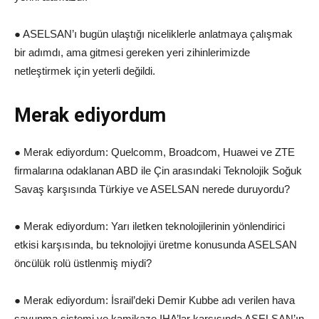
● ASELSAN’ı bugün ulaştığı niceliklerle anlatmaya çalışmak
bir adımdı, ama gitmesi gereken yeri zihinlerimizde
netleştirmek için yeterli değildi.
Merak ediyordum
● Merak ediyordum: Quelcomm, Broadcom, Huawei ve ZTE
firmalarına odaklanan ABD ile Çin arasındaki Teknolojik Soğuk
Savaş karşısında Türkiye ve ASELSAN nerede duruyordu?
● Merak ediyordum: Yarı iletken teknolojilerinin yönlendirici
etkisi karşısında, bu teknolojiyi üretme konusunda ASELSAN
öncülük rolü üstlenmiş miydi?
● Merak ediyordum: İsrail’deki Demir Kubbe adı verilen hava
savunma sistemi ve kamikaze IHA’lar karşısında ASELSAN’ın