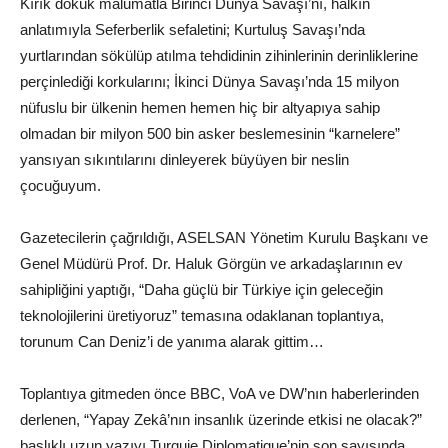
Kırık dökük malumatla Birinci Dünya Savaşı’nı, halkın
anlatımıyla Seferberlik sefaletini; Kurtuluş Savaşı’nda
yurtlarından sökülüp atılma tehdidinin zihinlerinin derinliklerine
perçinlediği korkularını; İkinci Dünya Savaşı’nda 15 milyon
nüfuslu bir ülkenin hemen hemen hiç bir altyapıya sahip
olmadan bir milyon 500 bin asker beslemesinin “karnelere”
yansıyan sıkıntılarını dinleyerek büyüyen bir neslin
çocuğuyum.
Gazetecilerin çağrıldığı, ASELSAN Yönetim Kurulu Başkanı ve
Genel Müdürü Prof. Dr. Haluk Görgün ve arkadaşlarının ev
sahipliğini yaptığı, “Daha güçlü bir Türkiye için geleceğin
teknolojilerini üretiyoruz” temasına odaklanan toplantıya,
torunum Can Deniz’i de yanıma alarak gittim…
Toplantıya gitmeden önce BBC, VoA ve DW’nın haberlerinden
derlenen, “Yapay Zekâ’nın insanlık üzerinde etkisi ne olacak?”
başlıklı uzun yazıyı Turquie Diplomatique’nin son sayısında