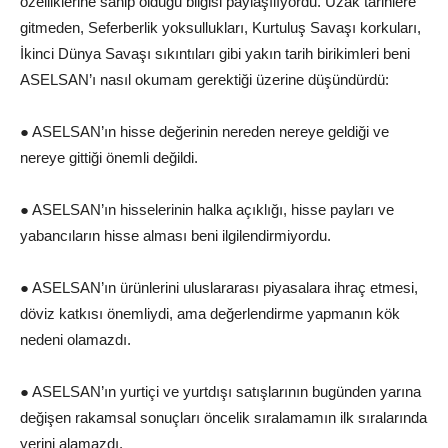
özelliklerine sahip olduğu bilgisi paylaşılıyordu. Uzak tarihlere
gitmeden, Seferberlik yoksullukları, Kurtuluş Savaşı korkuları,
İkinci Dünya Savaşı sıkıntıları gibi yakın tarih birikimleri beni
ASELSAN’ı nasıl okumam gerektiği üzerine düşündürdü:
● ASELSAN’ın hisse değerinin nereden nereye geldiği ve
nereye gittiği önemli değildi.
● ASELSAN’ın hisselerinin halka açıklığı, hisse payları ve
yabancıların hisse alması beni ilgilendirmiyordu.
● ASELSAN’ın ürünlerini uluslararası piyasalara ihraç etmesi,
döviz katkısı önemliydi, ama değerlendirme yapmanın kök
nedeni olamazdı.
● ASELSAN’ın yurtiçi ve yurtdışı satışlarının bugünden yarına
değişen rakamsal sonuçları öncelik sıralamamın ilk sıralarında
yerini alamazdı.