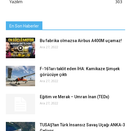
Yazılım
303
En Son Haberler
Bu fabrika olmazsa Airbus A400M uçamaz!
Ara 27, 2022
F-16’ları taklit eden İHA: Kamikaze Şimşek
görücüye çıktı
Ara 27, 2022
Eğitim ve Merak – Umran İnan (TEDx)
Ara 27, 2022
TUSAŞ’tan Türk İnsansız Savaş Uçağı ANKA-3
Geliyor