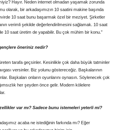
ir miyiz? Hayır. Neden internet olmadan yaşamak zorunda
ormu olarak, bir arkadaşımızın 10 saatini makine başında
devirde 10 saat bunu başarmak özel bir meziyet. Şirketler
anın verimli şekilde değerlendirilmesini sağlamak. 10 saat
de 10 saat üretim de yapabilir. Bu çok mühim bir konu.”
gençlere öneriniz nedir?
üreten tarafa geçsinler. Kesinlikle çok daha büyük tatminler
vgası versinler. Biz yolunu göstereceğiz. Başkalarının
nlar. Başkaları onların oyunlarını oynasın. Söylenecek çok
ımsızlık her şeyden önce gelir. Modern kölelere
lar.
llikler var mı? Sadece bunu istemeleri yeterli mi?
kadaşımız acaba ne istediğinin farkında mı? Eğer