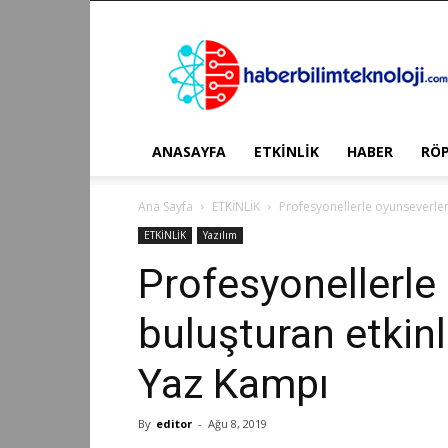
Haber
Bilim
Teknoloji
ANASAYFA
ETKİNLİK
HABER
RÖ
Ana Sayfa
ETKİNLİK
Profesyonellerle oyunseverler
ETKİNLİK
Yazılım
Profesyonellerle
buluşturan etkinl
Yaz Kampı
By
editor
-
Ağu 8, 2019