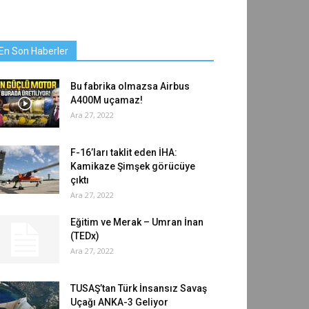
En Son Haberler
Bu fabrika olmazsa Airbus
A400M uçamaz!
Ara 27, 2022
F-16’ları taklit eden İHA:
Kamikaze Şimşek görücüye
çıktı
Ara 27, 2022
Eğitim ve Merak – Umran İnan
(TEDx)
Ara 27, 2022
TUSAŞ’tan Türk İnsansız Savaş
Uçağı ANKA-3 Geliyor