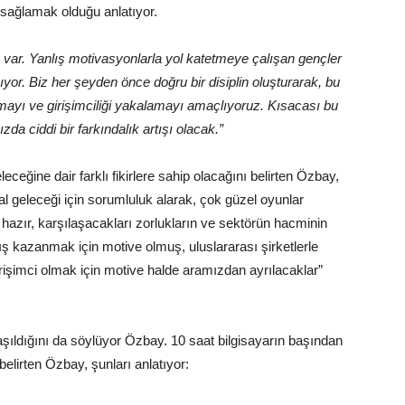
i sağlamak olduğu anlatıyor.
 var. Yanlış motivasyonlarla yol katetmeye çalışan gençler
aşıyor. Biz her şeyden önce doğru bir disiplin oluşturarak, bu
ymayı ve girişimciliği yakalamayı amaçlıyoruz. Kısacası bu
da ciddi bir farkındalık artışı olacak.”
eğine dair farklı fikirlere sahip olacağını belirten Özbay,
l geleceği için sorumluluk alarak, çok güzel oyunlar
 hazır, karşılaşacakları zorlukların ve sektörün hacminin
ış kazanmak için motive olmuş, uluslararası şirketlerle
irişimci olmak için motive halde aramızdan ayrılacaklar”
ıldığını da söylüyor Özbay. 10 saat bilgisayarın başından
belirten Özbay, şunları anlatıyor: