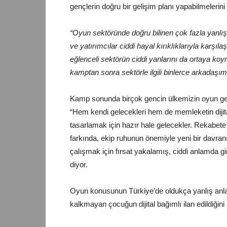
gençlerin doğru bir gelişim planı yapabilmelerin
“Oyun sektöründe doğru bilinen çok fazla yanlış
ve yatırımcılar ciddi hayal kırıklıklarıyla karşıl
eğlenceli sektörün ciddi yanlarını da ortaya ko
kamptan sonra sektörle ilgili binlerce arkadaşımız
Kamp sonunda birçok gencin ülkemizin oyun gelec
“Hem kendi gelecekleri hem de memleketin dijita
tasarlamak için hazır hale gelecekler. Rekabete
farkında, ekip ruhunun önemiyle yeni bir davran
çalışmak için fırsat yakalamış, ciddi anlamda g
diyor.
Oyun konusunun Türkiye’de oldukça yanlış anlaş
kalkmayan çocuğun dijital bağımlı ilan edildiğini 