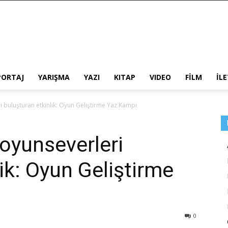
PORTAJ
YARIŞMA
YAZI
KITAP
VIDEO
FİLM
İL
i buluşturan etkinlik: Oyun Geliştirme Yaz Kampı
 oyunseverleri
ik: Oyun Geliştirme
0