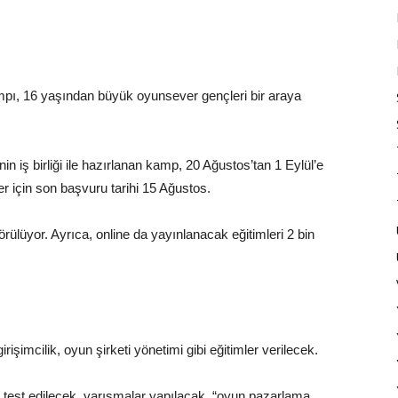
mpı, 16 yaşından büyük oyunsever gençleri bir araya
nin iş birliği ile hazırlanan kamp, 20 Ağustos’tan 1 Eylül’e
 için son başvuru tarihi 15 Ağustos.
rülüyor. Ayrıca, online da yayınlanacak eğitimleri 2 bin
işimcilik, oyun şirketi yönetimi gibi eğitimler verilecek.
 test edilecek, yarışmalar yapılacak, “oyun pazarlama,