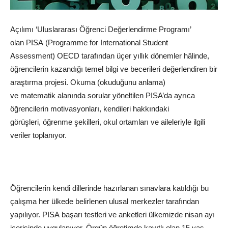
Açılımı ‘Uluslararası
Öğrenci
Değerlendirme Programı’
olan
PISA
(Programme for International Student
Assessment)
OECD
tarafından üçer yıllık dönemler hâlinde,
öğrencilerin kazandığı temel bilgi ve becerileri değerlendiren bir
araştırma projesi. Okuma (okuduğunu anlama)
ve
matematik
alanında sorular yöneltilen PISA’da ayrıca
öğrencilerin motivasyonları, kendileri hakkındaki
görüşleri,
öğrenme
şekilleri, okul ortamları ve aileleriyle ilgili
veriler toplanıyor.
Öğrencilerin kendi dillerinde hazırlanan sınavlara katıldığı bu
çalışma her ülkede belirlenen ulusal merkezler tarafından
yapılıyor.
PISA
başarı testleri ve anketleri ülkemizde nisan ayı
içerisinde uygulanıyor. Örgün öğretimde kayıtlı olan 15 yaş