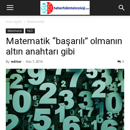
Ana Sayfa
Matematik
Matematik
YAZI
Matematik “başarılı” olmanın
altın anahtarı gibi
By
editor
-
Kas 7, 2016
0