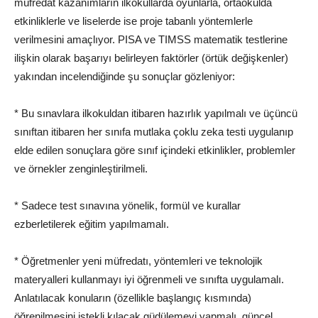
müfredat kazanımların ilkokullarda oyunlarla, ortaokulda
etkinliklerle ve liselerde ise proje tabanlı yöntemlerle
verilmesini amaçlıyor. PISA ve TIMSS matematik testlerine
ilişkin olarak başarıyı belirleyen faktörler (örtük değişkenler)
yakından incelendiğinde şu sonuçlar gözleniyor:
* Bu sınavlara ilkokuldan itibaren hazırlık yapılmalı ve üçüncü
sınıftan itibaren her sınıfa mutlaka çoklu zeka testi uygulanıp
elde edilen sonuçlara göre sınıf içindeki etkinlikler, problemler
ve örnekler zenginleştirilmeli.
* Sadece test sınavına yönelik, formül ve kurallar
ezberletilerek eğitim yapılmamalı.
* Öğretmenler yeni müfredatı, yöntemleri ve teknolojik
materyalleri kullanmayı iyi öğrenmeli ve sınıfta uygulamalı.
Anlatılacak konuların (özellikle başlangıç kısmında)
öğrenilmesini istekli kılacak güdülemeyi yapmalı, güncel