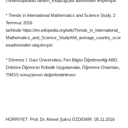
content/uploads/Tanitim_Kitapcigi.pdf
adresinden erişilmiştir.
* Trends in International Mathematics and Science Study. 2
Temmuz 2016
tarihinde
https://en.wikipedia.org/wiki/Trends_in_International_
Mathematics_and_Science_Study#All_average_country_scor
es
adresinden ulaşılmıştır.
* Dönmez İ. Gazi Üniversitesi, Fen Bilgisi Öğretmenliği ABD,
Doktora Öğrencisi Robotik Uygulamalar,
Öğrenme
Ortamları,
TIMSS sonuçlarının değerlendirilmesi
HÜRRİYET Prof. Dr. Ahmet Şükrü ÖZDEMİR 05.11.2016