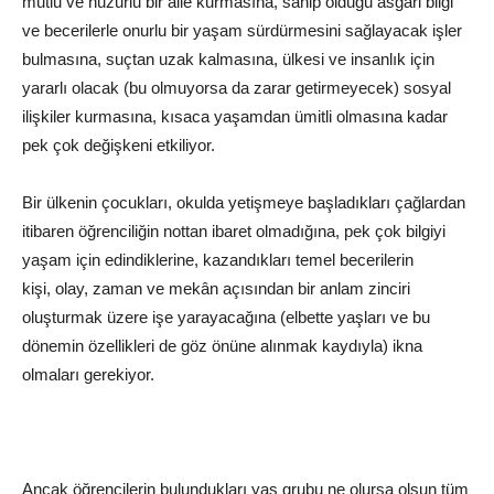
mutlu ve huzurlu bir aile kurmasına, sahip olduğu asgari bilgi
ve becerilerle onurlu bir yaşam sürdürmesini sağlayacak işler
bulmasına, suçtan uzak kalmasına, ülkesi ve insanlık için
yararlı olacak (bu olmuyorsa da zarar getirmeyecek) sosyal
ilişkiler kurmasına, kısaca yaşamdan ümitli olmasına kadar
pek çok değişkeni etkiliyor.
Bir ülkenin çocukları, okulda yetişmeye başladıkları çağlardan
itibaren öğrenciliğin nottan ibaret olmadığına, pek çok bilgiyi
yaşam için edindiklerine, kazandıkları temel becerilerin
kişi,
olay
,
zaman
ve mekân açısından bir anlam zinciri
oluşturmak üzere işe yarayacağına (elbette yaşları ve bu
dönemin özellikleri de göz önüne alınmak kaydıyla) ikna
olmaları gerekiyor.
Ancak öğrencilerin bulundukları yaş grubu ne olursa olsun tüm