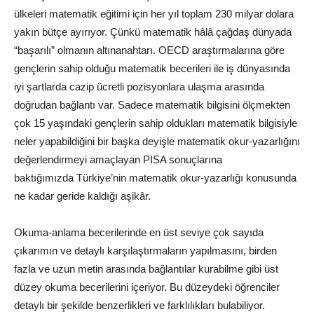
ülkeleri
matematik
eğitimi için her yıl toplam 230 milyar dolara
yakın bütçe ayırıyor. Çünkü matematik hâlâ çağdaş dünyada
“başarılı” olmanın
altın
anahtarı. OECD araştırmalarına göre
gençlerin sahip olduğu matematik becerileri ile iş dünyasında
iyi şartlarda cazip ücretli pozisyonlara ulaşma arasında
doğrudan bağlantı var. Sadece matematik bilgisini ölçmekten
çok 15 yaşındaki gençlerin sahip oldukları matematik bilgisiyle
neler yapabildiğini bir başka deyişle matematik okur-yazarlığını
değerlendirmeyi amaçlayan PISA sonuçlarına
baktığımızda
Türkiye
’nin matematik okur-yazarlığı konusunda
ne kadar geride kaldığı aşikâr.
Okuma-anlama becerilerinde en üst seviye çok sayıda
çıkarımın ve detaylı karşılaştırmaların yapılmasını, birden
fazla ve uzun metin arasında bağlantılar kurabilme gibi üst
düzey okuma becerilerini içeriyor. Bu düzeydeki öğrenciler
detaylı bir şekilde benzerlikleri ve farklılıkları bulabiliyor.