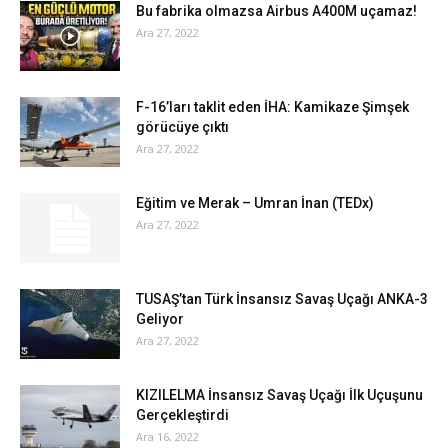
Bu fabrika olmazsa Airbus A400M uçamaz!
Ara 27, 2022
F-16’ları taklit eden İHA: Kamikaze Şimşek
görücüye çıktı
Ara 27, 2022
Eğitim ve Merak – Umran İnan (TEDx)
Ara 27, 2022
TUSAŞ’tan Türk İnsansız Savaş Uçağı ANKA-3
Geliyor
Ara 27, 2022
KIZILELMA İnsansız Savaş Uçağı İlk Uçuşunu
Gerçekleştirdi
Ara 16, 2022