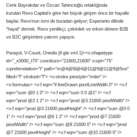
Cenk Bayrakdar ve Özcan Tahincioğlu ortaklığında
kurulan Revo Capital’e göre her büyük girişim önce bir hayalle
başlar. Revo’nun ismi de buradan geliyor; Esperanto dilinde
“hayal” demek. Revo yenilikçi, çekirdek ve erken dönem B2B
ve B2C girişimlere yatırım yapıyor.
Paraşüt, V-Count, Onedio [if gte vml 1]><v:shapetype
id=”_x0000_t75″ coordsize=”21600,21600″ o:spt=”75″
o:preferrelative=”t” path=”m@4@5l@4@11@9@11@9@5xe”
filled=”f” stroked=”f”> <v:stroke joinstyle=”miter” />
<v:formulas> <v:f eqn=”if lineDrawn pixelLineWidth 0″ /> <v:f
eqn=”sum @0 1 0″ /> <v:f eqn=”sum 0 0 @1″ /> <v:f
eqn=”prod @2 1 2″ /> <v:f eqn=”prod @3 21600 pixelWidth” />
<v:f eqn=”prod @3 21600 pixelHeight” /> <v:f eqn=”sum @0 0
1″ /> <v:f eqn=”prod @6 1 2″ /> <v:f eqn=”prod @7 21600
pixelWidth” /> <v:f eqn=”sum @8 21600 0″ /> <v:f eqn=”prod
@7 21600 pixelHeight” /> <v:f eqn=”sum @10 21600 0″ />