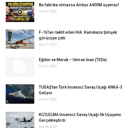
Bu fabrika olmazsa Airbus A400M uçamaz!
Ara 27, 2022
F-16’ları taklit eden İHA: Kamikaze Şimşek
görücüye çıktı
Ara 27, 2022
Eğitim ve Merak – Umran İnan (TEDx)
Ara 27, 2022
TUSAŞ’tan Türk İnsansız Savaş Uçağı ANKA-3
Geliyor
Ara 27, 2022
KIZILELMA İnsansız Savaş Uçağı İlk Uçuşunu
Gerçekleştirdi
Ara 16, 2022