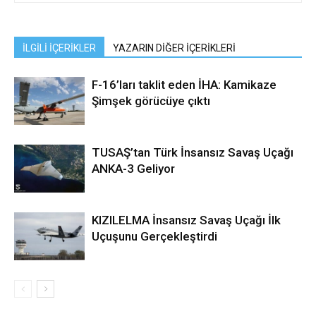
İLGİLİ İÇERİKLER
YAZARIN DİĞER İÇERİKLERİ
F-16’ları taklit eden İHA: Kamikaze
Şimşek görücüye çıktı
TUSAŞ’tan Türk İnsansız Savaş Uçağı
ANKA-3 Geliyor
KIZILELMA İnsansız Savaş Uçağı İlk
Uçuşunu Gerçekleştirdi