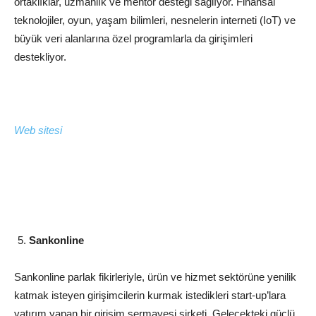
ortaklıklar, uzmanlık ve mentor desteği sağlıyor. Finansal
teknolojiler, oyun, yaşam bilimleri, nesnelerin interneti (IoT) ve
büyük veri alanlarına özel programlarla da girişimleri
destekliyor.
Web sitesi
Sankonline
Sankonline parlak fikirleriyle, ürün ve hizmet sektörüne yenilik
katmak isteyen girişimcilerin kurmak istedikleri start-up’lara
yatırım yapan bir girişim sermayesi şirketi. Gelecekteki güçlü