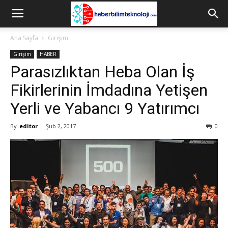
Ana Sayfa
Girişim
Girişim
HABER
Parasızlıktan Heba Olan İş
Fikirlerinin İmdadına Yetişen
Yerli ve Yabancı 9 Yatırımcı
By
editor
-
Şub 2, 2017
0