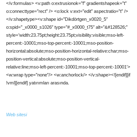
</v:formulas> <v:path o:extrusionok=”f” gradientshapeok=”t”
o:connecttype=”rect” /> <o:lock v:ext=”edit” aspectratio=”t” />
</v:shapetype><v:shape id=”Dikdörtgen_x0020_5″
o:spid=”_x0000_s1026″ type=”#_x0000_t75″ alt=”&#128526;”
style=’width:23.75pt;height:23.75pt;visibility:visible;mso-left-
percent:-10001;mso-top-percent:-10001;mso-position-
horizontal:absolute;mso-position-horizontal-relative:char;mso-
position-vertical:absolute;mso-position-vertical-
relative:line;mso-left-percent:-10001;mso-top-percent:-10001′>
<w:wrap type=”none”/> <w:anchorlock/> </v:shape><![endif][if
!vml][endif] yatırımları arasında.
Web sitesi