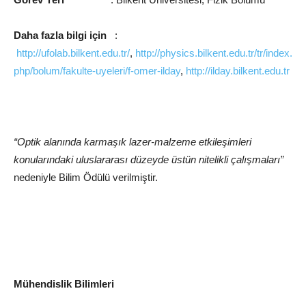
Daha fazla bilgi için
:
http://ufolab.bilkent.edu.tr/
,
http://physics.bilkent.edu.tr/tr/index.
php/bolum/fakulte-uyeleri/f-omer-ilday
,
http://ilday.bilkent.edu.tr
“Optik alanında karmaşık lazer-malzeme etkileşimleri
konularındaki uluslararası düzeyde üstün nitelikli çalışmaları”
nedeniyle Bilim Ödülü verilmiştir.
Mühendislik Bilimleri