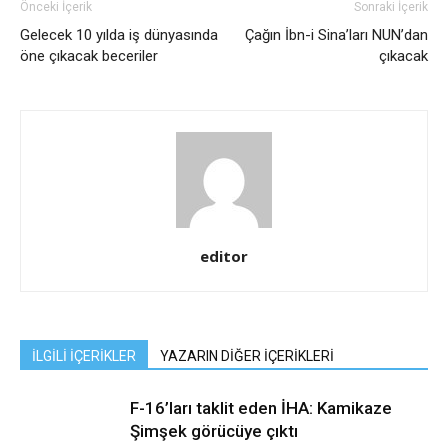
Önceki İçerik
Sonraki İçerik
Gelecek 10 yılda iş dünyasında
Çağın İbn-i Sina’ları NUN’dan
öne çıkacak beceriler
çıkacak
editor
İLGİLİ İÇERİKLER
YAZARIN DİĞER İÇERİKLERİ
F-16’ları taklit eden İHA: Kamikaze
Şimşek görücüye çıktı