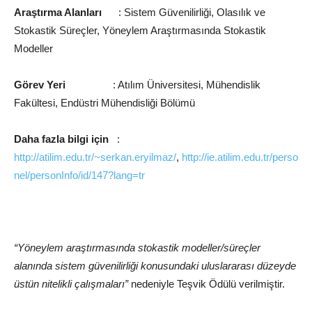
Araştırma Alanları
: Sistem Güvenilirliği, Olasılık ve
Stokastik Süreçler, Yöneylem Araştırmasında Stokastik
Modeller
Görev Yeri
: Atılım Üniversitesi, Mühendislik
Fakültesi, Endüstri Mühendisliği Bölümü
Daha fazla bilgi için
:
http://atilim.edu.tr/~serkan.eryilmaz/
,
http://ie.atilim.edu.tr/perso
nel/personInfo/id/147?lang=tr
“Yöneylem araştırmasında stokastik modeller/süreçler
alanında sistem güvenilirliği konusundaki
uluslararası düzeyde
üstün nitelikli çalışmaları”
nedeniyle Teşvik Ödülü verilmiştir.