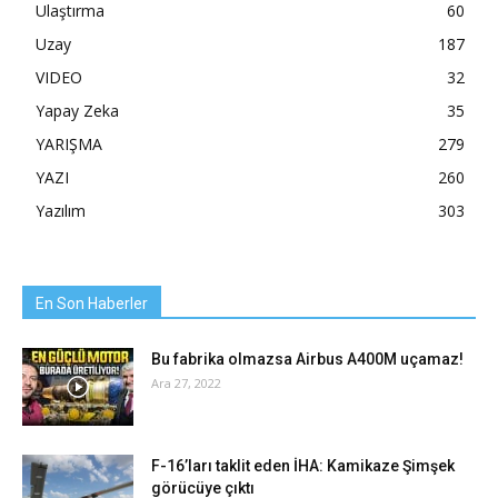
Ulaştırma
60
Uzay
187
VIDEO
32
Yapay Zeka
35
YARIŞMA
279
YAZI
260
Yazılım
303
En Son Haberler
Bu fabrika olmazsa Airbus A400M uçamaz!
Ara 27, 2022
F-16’ları taklit eden İHA: Kamikaze Şimşek
görücüye çıktı