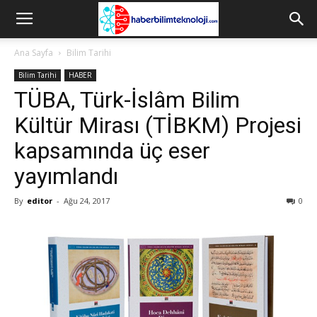
Ana Sayfa
Bilim Tarihi
Bilim Tarihi
HABER
TÜBA, Türk-İslâm Bilim
Kültür Mirası (TİBKM) Projesi
kapsamında üç eser
yayımlandı
By
editor
-
Ağu 24, 2017
0