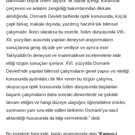
bakımdan büyük önem taşıyor. İlk olarak içeriği, kuramsal
çerçevesi ve anlatım zenginliği bakımlarından dikkate
alındığında, Osmanlı Devleti tarihinde optik konusunda, küçük
çaplı birkaç makale dışında, yazılmış hacimli tek bilimsel
çalışmadır. İkinci olaraksa bu eserde, İslâm dünyasında VIII.-
XII. yüzyılları arasında yapılan deneysel araştırmaların
sonuçlarına geniş ölçüde yer veriliyor ve ayrıca eser
Takîyüddîn’in deneysel ve matematiksel incelemelerle elde
ettiği özgün sonuçları içeriyor. XVI. yüzyılda Osmanlı
Devleti’nde yapılan bilimsel çalışmaların genel yapısı ve niteliği
konusunda aydınlatıcı bir fikir veren bu özgün çalışma,
okuyucuya optik konusunda İslâm dünyasında başlatılan
başarılı çalışmaların daha sonraki dönemlerde ne şekilde
devam ettiğini ve hangi düzeye ulaştığını öğrenebilme imkânı
sunmanın yanı sıra elde edilen birikimin Osmanlı’ya nasıl
aktarıldığı hususunda da bilgi vermektedir.” dedi.
Bu eserlerin haricinde, baskı aşamasında olan “
Kamus-i