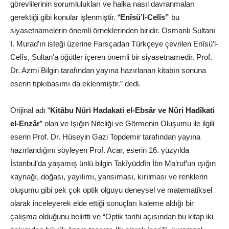
görevlilerinin sorumlulukları ve halka nasıl davranmaları
gerektiği gibi konular işlenmiştir. “
Enîsü’l-Celîs”
bu
siyasetnamelerin önemli örneklerinden biridir. Osmanlı Sultanı
I. Murad’ın isteği üzerine Farsçadan Türkçeye çevrilen Enîsü’l-
Celîs, Sultan’a öğütler içeren önemli bir siyasetnamedir. Prof.
Dr. Azmi Bilgin tarafından yayına hazırlanan kitabın sonuna
eserin tıpkıbasımı da eklenmiştir.” dedi.
Orijinal adı “
Kitâbu Nûri Hadakati el-Ebsâr ve Nûri Hadîkati
el-Enzâr
” olan ve Işığın Niteliği ve Görmenin Oluşumu ile ilgili
eserin Prof. Dr. Hüseyin Gazi Topdemir tarafından yayına
hazırlandığını söyleyen Prof. Acar, eserin 16. yüzyılda
İstanbul’da yaşamış ünlü bilgin Takîyüddîn İbn Ma‘ruf’un ışığın
kaynağı, doğası, yayılımı, yansıması, kırılması ve renklerin
oluşumu gibi pek çok optik olguyu deneysel ve matematiksel
olarak inceleyerek elde ettiği sonuçları kaleme aldığı bir
çalışma olduğunu belirtti ve “Optik tarihi açısından bu kitap iki