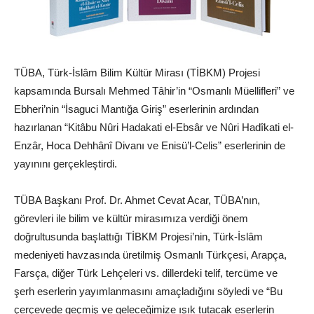
TÜBA, Türk-İslâm Bilim Kültür Mirası (TİBKM) Projesi
kapsamında Bursalı Mehmed Tâhir’in “Osmanlı Müellifleri” ve
Ebheri’nin “İsaguci Mantığa Giriş” eserlerinin ardından
hazırlanan “Kitâbu Nûri Hadakati el-Ebsâr ve Nûri Hadîkati el-
Enzâr, Hoca Dehhânî Divanı ve Enisü’l-Celis” eserlerinin de
yayınını gerçekleştirdi.
TÜBA Başkanı Prof. Dr. Ahmet Cevat Acar, TÜBA’nın,
görevleri ile bilim ve kültür mirasımıza verdiği önem
doğrultusunda başlattığı TİBKM Projesi’nin, Türk-İslâm
medeniyeti havzasında üretilmiş Osmanlı Türkçesi, Arapça,
Farsça, diğer Türk Lehçeleri vs. dillerdeki telif, tercüme ve
şerh eserlerin yayımlanmasını amaçladığını söyledi ve “Bu
çerçevede geçmiş ve geleceğimize ışık tutacak eserlerin